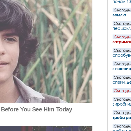
понад 13
Сьогодні
землю
Сьогодні
першокла
Сьогодні
затриман
Сьогодні
спробува
Сьогодні
з пшениц
Сьогодні
спеки: д
Сьогодні
Сьогодні
виробниц
Сьогодні
треба ри
Сьогодні
робити, 