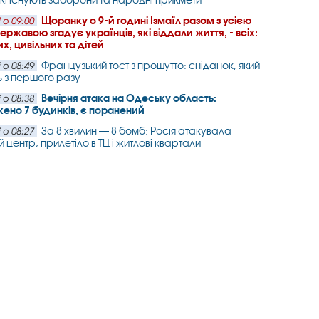
Щоранку о 9-й годині Ізмаїл разом з усією
 о 09:00
ржавою згадує українців, які віддали життя, - всіх:
х, цивільних та дітей
Французький тост з прошутто: сніданок, який
 о 08:49
ь з першого разу
Вечірня атака на Одеську область:
 о 08:38
но 7 будинків, є поранений
За 8 хвилин — 8 бомб: Росія атакувала
 о 08:27
 центр, прилетіло в ТЦ і житлові квартали