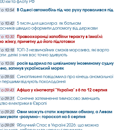
00 км та флоту РФ
В Одесі автомобіль під час руху провалився під
 о 10:54
5 тисяч для школяра: як батькам
 о 10:42
сників швидко оформити допомогу від держави
Правоохоронці запобігли теракту в Ізмаїлі:
 о 10:30
о жінку, причетну до його підготовки
ТОП-3 незвичайних смаків морозива, які варто
 о 10:18
ти: деякі з них вас точно здивують
росія вдарила по цивільному іноземному судну
 о 10:06
ею, загинув український моряк
Синоптикиня повідомила про кінець аномальної
 о 09:55
е першими відчують похолодання
Афіша у кінотеатрі "Україна" з 6 по 12 серпня
 о 09:43
Сонячне затемнення тимчасово зменшить
 о 09:31
тво електрики в Європі
Овни можуть стати жертвами обману, а Левам
 о 09:20
зикувати «розумно»: гороскоп на 6 серпня
Яблучний Спас в Україні 2026: що можна
 о 09:09
які існують заборони та народні прикмети