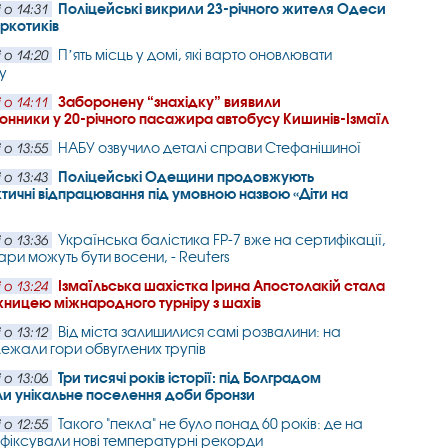
Поліцейські викрили 23-річного жителя Одеси
 о 14:31
аркотиків
Пʼять місць у домі, які варто оновлювати
 о 14:20
у
Заборонену “знахідку” виявили
 о 14:11
нники у 20-річного пасажира автобусу Кишинів-Ізмаїл
НАБУ озвучило деталі справи Стефанішиної
 о 13:55
Поліцейські Одещини продовжують
 о 13:43
тичні відпрацювання під умовною назвою «Діти на
Українська балістика FP-7 вже на сертифікації,
 о 13:36
ари можуть бути восени, - Reuters
Ізмаїльська шахістка Ірина Апостолакій стала
 о 13:24
ницею міжнародного турніру з шахів
Від міста залишилися самі розвалини: на
 о 13:12
лежали гори обвуглених трупів
Три тисячі років історії: під Болградом
 о 13:06
и унікальне поселення доби бронзи
Такого "пекла" не було понад 60 років: де на
 о 12:55
афіксували нові температурні рекорди