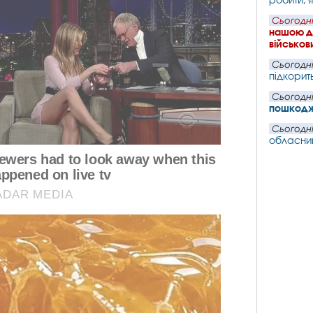
Сьогодні
нашою де
військови
Сьогодні
підкорит
Сьогодні
пошкодже
Сьогодні
обласний