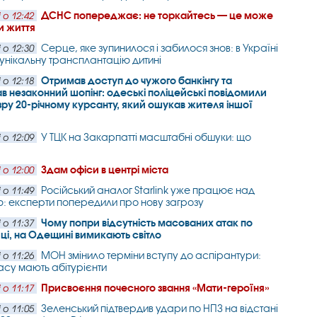
ДСНС попереджає: не торкайтесь — це може
 о 12:42
и життя
Серце, яке зупинилося і забилося знов: в Україні
 о 12:30
унікальну трансплантацію дитині
Отримав доступ до чужого банкінгу та
 о 12:18
в незаконний шопінг: одеські поліцейські повідомили
зру 20-річному курсанту, який ошукав жителя іншої
У ТЦК на Закарпатті масштабні обшуки: що
 о 12:09
Здам офіси в центрі міста
 о 12:00
Російський аналог Starlink уже працює над
 о 11:49
: експерти попередили про нову загрозу
Чому попри відсутність масованих атак по
 о 11:37
ці, на Одещині вимикають світло
МОН змінило терміни вступу до аспірантури:
 о 11:26
часу мають абітурієнти
Присвоєння почесного звання «Мати-героїня»
 о 11:17
Зеленський підтвердив удари по НПЗ на відстані
 о 11:05