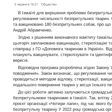
5 червня в 18:21
Общество
В Ізмаїлі для вирішення проблеми безпритуль
регулювання чисельності безпритульних тварин. 
та вакциновано 180 безпритульних собак, про що
Андрій Абрамченко.
Згідно з рішенням виконавчого комітету Ізмаїльс
цьогоріч заплановано вакцинацію, стерилізацію т
співпраці з ГО «Допомога тваринам в Україні». Ві
планують вакцинувати, стерилізувати та ідентифік
вересні.
Відповідна програма розроблена згідно Закону 
поводження». Закон визначає, що регулювання чи
проводиться методом відлову, стерилізації, вакцин
подальшого повернення тварин у місця їхнього п
До цієї роботи активно залучаються громадські 
безпритульними тваринами в Ізмаїлі. Так, влітку 
проєкт організації «Чотири лапи», під час якого 
безпритульну тварину У 2022 році громадська ор