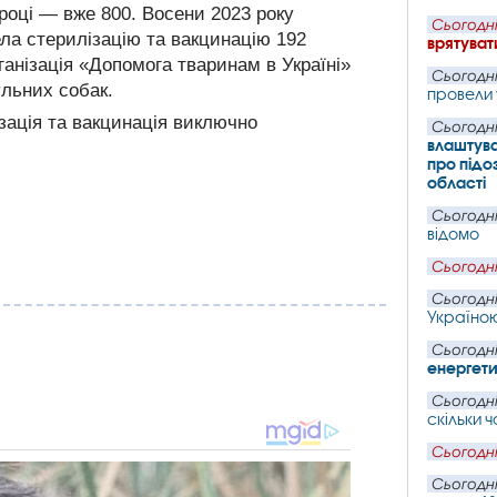
році — вже 800. Восени 2023 року
Сьогодні
ла стерилізацію та вакцинацію 192
врятуват
ганізація «Допомога тваринам в Україні»
Сьогодні
ульних собак.
провели 
зація та вакцинація виключно
Сьогодні
влаштува
про підо
області
Сьогодні
відомо
Сьогодні
Сьогодні
Україною
Сьогодні
енергети
Сьогодні
скільки 
Сьогодні
Сьогодні