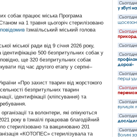
Сьогодні
у збуті н
них собак працює міська Програма
Сьогодні
щосезон
Станом на 1 травня цьогоріч стерилізовано
повідомив
Ізмаїльський міський голова
Сьогодні
прикордо
ької міської ради від 9 січня 2026 року,
Сьогодні
а ідентифікацію 500 безпритульних собак у
Сьогодні
профілак
дповідно, ще 320 безпритульних собак
дорозі»
увати під час другого етапу у серпні–
Сьогодні
перші уд
України «Про захист тварин від жорстокого
Сьогодні
сельності безпритульних тварин
перемож
ації, ідентифікації (кліпсування) та
Сьогодні
еребування.
вулицях 
організації та волонтери, які опікуються
Сьогодні
2021 року в Ізмаїлі працював благодійний
дослідил
було стерилізовано та вакциновано 201
Сьогодні
ганізація «КОТОПЕС» стерилізувала та
Волині з