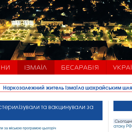
ИНИ
ІЗМАЇЛ
БЕСАРАБІЯ
УКРАЇ
житель Ізмаїла шахрайським шляхом отримував ме
 стерилізували та вакцинували за
Сьогодні
атаку РФ