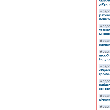
смерт
дібрат
6 серп
рятув
пошко
6 серп
трансп
міжна
6 серп
вистри
6 серп
шлюб та
Нацпол
6 серп
обірва
грома
6 серп
небезп
зокре
6 серп
річног
6 серп