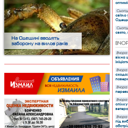
оптимі
Сьогод
світло
Одещи
Сьогод
свято,
На Одещині вводять
ВЧО
заборону на вилов раків
Вчора 
вікна 
ініціа
Вчора 
сходах
поверн
Вчора 
перев
Вчора 
спілку
ветера
Вчора 
під ви
обстр