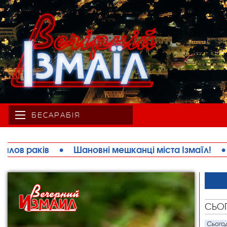
БЕСАРАБІЯ
ків
•
Шановні мешканці міста Ізмаїл!
•
Талан
СЬО
Сьогод