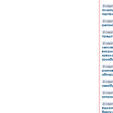
8 серп
акцизу
торгів
8 серп
регіон
8 серп
предс
8 серп
легков
викрил
заволо
засоб
8 серп
розпов
обстрі
8 серп
незабу
8 серп
запрац
8 серп
відкри
борги