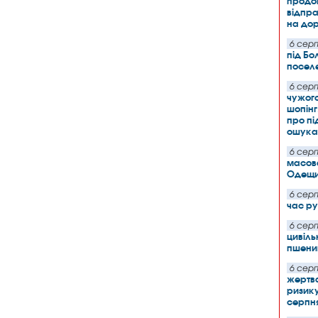
продо
відпра
на дор
6 серп
під Бо
посел
6 серп
чужого
шопінг
про пі
ошукав
6 серп
масова
Одещин
6 серп
час ру
6 серп
цивіль
пшени
6 серп
жертв
ризику
серпн