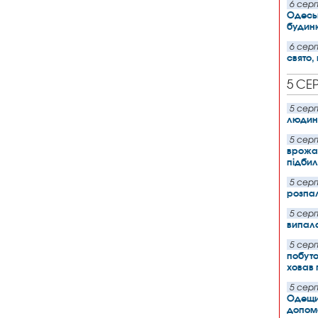
6 серп
Одесь
будинк
6 серп
свято,
5 СЕ
5 серп
людини
5 серп
врожай
підбил
5 серп
розпал
5 серп
випала
5 серп
побуто
ховав 
5 серп
Одещи
допом