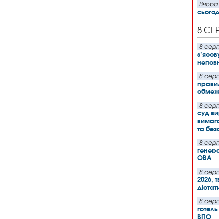
Вчора 
сьогод
8 СЕ
8 серп
з’ясов
неповн
8 серп
правил
обмежу
8 серп
суд ви
вимага
та без
8 серп
генера
ОВА
8 серп
2026, 
дістат
8 серп
готель
ВПО