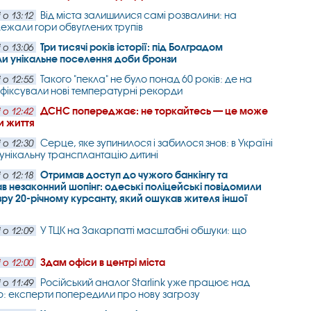
Від міста залишилися самі розвалини: на
 о 13:12
лежали гори обвуглених трупів
Три тисячі років історії: під Болградом
 о 13:06
и унікальне поселення доби бронзи
Такого "пекла" не було понад 60 років: де на
 о 12:55
афіксували нові температурні рекорди
ДСНС попереджає: не торкайтесь — це може
 о 12:42
и життя
Серце, яке зупинилося і забилося знов: в Україні
 о 12:30
унікальну трансплантацію дитині
Отримав доступ до чужого банкінгу та
 о 12:18
в незаконний шопінг: одеські поліцейські повідомили
зру 20-річному курсанту, який ошукав жителя іншої
У ТЦК на Закарпатті масштабні обшуки: що
 о 12:09
Здам офіси в центрі міста
 о 12:00
Російський аналог Starlink уже працює над
 о 11:49
: експерти попередили про нову загрозу