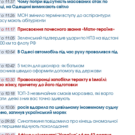
Чому попри відсутність масованих атак по
 о 11:37
ці, на Одещині вимикають світло
МОН змінило терміни вступу до аспірантури:
 о 11:26
часу мають абітурієнти
Присвоєння почесного звання «Мати-героїня»
 о 11:17
Зеленський підтвердив удари по НПЗ на відстані
 о 11:05
00 км та флоту РФ
В Одесі автомобіль під час руху провалився під
 о 10:54
5 тисяч для школяра: як батькам
 о 10:42
сників швидко оформити допомогу від держави
Правоохоронці запобігли теракту в Ізмаїлі:
 о 10:30
о жінку, причетну до його підготовки
ТОП-3 незвичайних смаків морозива, які варто
 о 10:18
ти: деякі з них вас точно здивують
росія вдарила по цивільному іноземному судну
 о 10:06
ею, загинув український моряк
Синоптикиня повідомила про кінець аномальної
 о 09:55
е першими відчують похолодання
Афіша у кінотеатрі "Україна" з 6 по 12 серпня