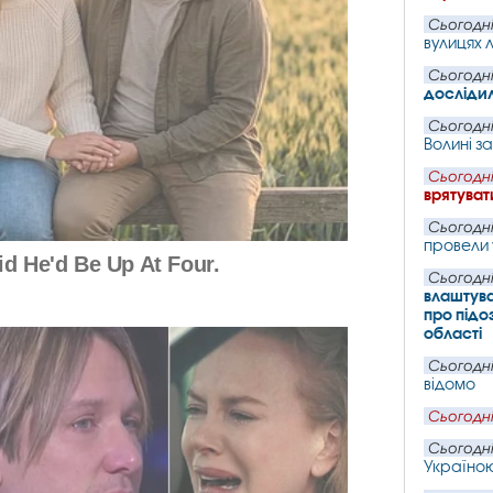
Сьогодні
вулицях 
Сьогодні
дослідил
Сьогодні
Волині з
Сьогодні
врятуват
Сьогодні
провели 
Сьогодні
влаштува
про підо
області
Сьогодні
відомо
Сьогодні
Сьогодні
Україною