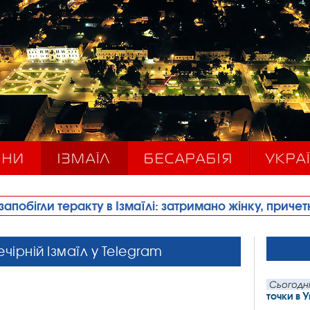
ИНИ
ІЗМАЇЛ
БЕСАРАБІЯ
УКРАЇ
Ізмаїлі: затримано жінку, причетну до його підготов
ечірній Ізмаїл у Telegram
Сьогодні
точки в 