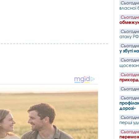
Сьогодні
власної 
Сьогодні
обмежую
Сьогодні
атаку РФ
Сьогодні
у збуті н
Сьогодні
щосезон
Сьогодні
прикордо
Сьогодні
Сьогодні
профілак
дорозі»
Сьогодні
перші уд
Сьогодні
перемож