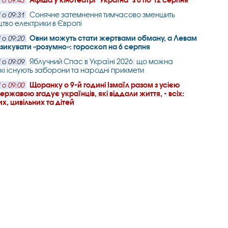
 о 09:43
Сонячне затемнення тимчасово зменшить
 о 09:31
тво електрики в Європі
Овни можуть стати жертвами обману, а Левам
 о 09:20
зикувати «розумно»: гороскоп на 6 серпня
Яблучний Спас в Україні 2026: що можна
 о 09:09
які існують заборони та народні прикмети
Щоранку о 9-й годині Ізмаїл разом з усією
 о 09:00
ржавою згадує українців, які віддали життя, - всіх:
х, цивільних та дітей