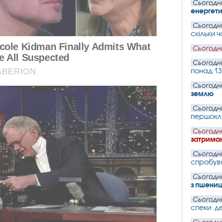
Сьогодні
енергети
Сьогодні
скільки 
Сьогодні
Сьогодні
понад 13
Сьогодні
землю
Сьогодні
першокла
Сьогодні
затриман
Сьогодні
спробува
Сьогодні
з пшениц
Сьогодні
спеки: д