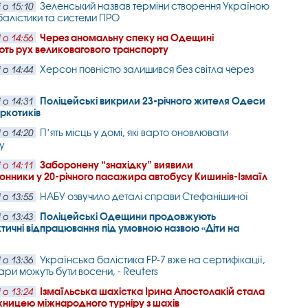
Зеленський назвав терміни створення Україною
 о 15:10
балістики та системи ПРО
Через аномальну спеку на Одещині
 о 14:56
ть рух великовагового транспорту
Херсон повністю залишився без світла через
 о 14:44
Поліцейські викрили 23-річного жителя Одеси
 о 14:31
аркотиків
Пʼять місць у домі, які варто оновлювати
 о 14:20
у
Заборонену “знахідку” виявили
 о 14:11
нники у 20-річного пасажира автобусу Кишинів-Ізмаїл
НАБУ озвучило деталі справи Стефанішиної
 о 13:55
Поліцейські Одещини продовжують
 о 13:43
тичні відпрацювання під умовною назвою «Діти на
Українська балістика FP-7 вже на сертифікації,
 о 13:36
ари можуть бути восени, - Reuters
Ізмаїльська шахістка Ірина Апостолакій стала
 о 13:24
ницею міжнародного турніру з шахів