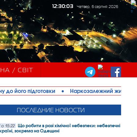
12:30:05
Четвер, 6 серпня 2026
НА / СВІТ
ки
•
Наркозалежний житель Ізмаїла шахрайськи
ПОСЛЕДНИЕ НОВОСТИ
Що робити в разі хімічної небезпеки: небезпечні
 о 15:22
Україні, зокрема на Одещині