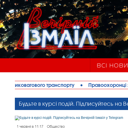
ВСІ НОВ
 транспорту
•
Правоохоронці запобігли теракту в 
Будьте в курсі подій. Підписуйтесь на В
1 червня в 11:17
Общество