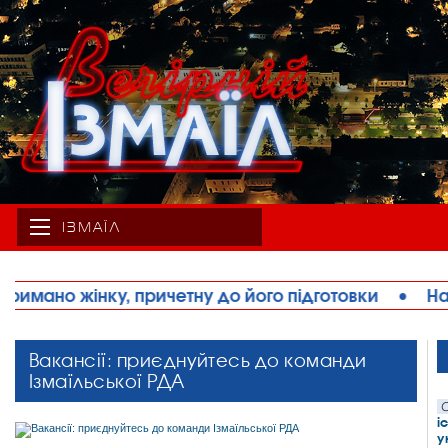
ІЗМАЇЛ
го підготовки
•
Наркозалежний житель Ізмаїла ш
Вакансії: приєднуйтесь до команди
Ізмаїльської РДА
С
і
у