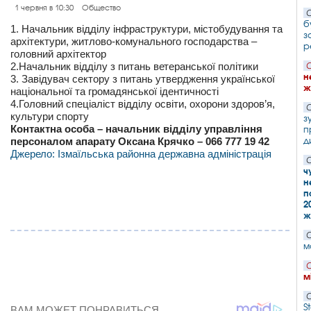
1 червня в 10:30
Общество
С
б
1. Начальник відділу інфраструктури, містобудування та
з
архітектури, житлово-комунального господарства –
р
головний архітектор
2.Начальник відділу з питань ветеранської політики
С
н
3. Завідувач сектору з питань утвердження української
ж
національної та громадянської ідентичності
4.Головний спеціаліст відділу освіти, охорони здоров’я,
С
культури спорту
з
Контактна особа – начальник відділу управління
п
д
персоналом апарату Оксана Крячко – 066 777 19 42
Джерело: Ізмаїльська районна державна адміністрація
С
ч
н
п
2
ж
С
м
С
м
С
S