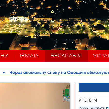
ИНИ
ІЗМАЇЛ
БЕСАРАБІЯ
УКРАЇ
омальну спеку на Одещині обмежують рух великова
9 ЧЕРВНЯ
П
9 червня в 20:00