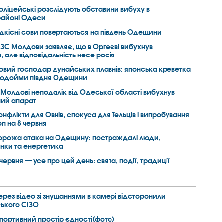
оліцейські розслідують обставини вибуху в
районі Одеси
ідкісні сови повертаються на південь Одещини
ЗС Молдови заявляє, що в Оргеєві вибухнув
 але відповідальність несе росія
овий господар дунайських плавнів: японська креветка
водойми півдня Одещини
 Молдові неподалік від Одеської області вибухнув
ний апарат
онфлікти для Овнів, спокуса для Тельців і випробування
оп на 8 червня
орожа атака на Одещину: постраждалі люди,
нки та енергетика
 червня — усе про цей день: свята, події, традиції
ерез відео зі знущаннями в камері відсторонили
ського СІЗО
портивний простір єдності(фото)