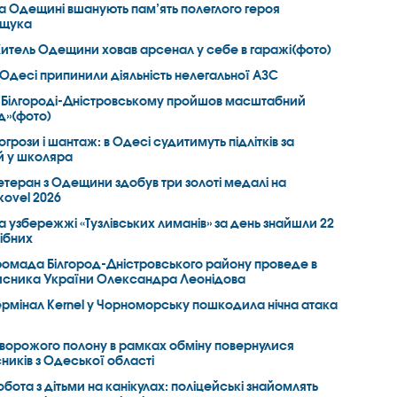
а Одещині вшанують пам’ять полеглого героя
іщука
итель Одещини ховав арсенал у себе в гаражі(фото)
 Одесі припинили діяльність нелегальної АЗС
 Білгороді-Дністровському пройшов масштабний
д»(фото)
огрози і шантаж: в Одесі судитимуть підлітків за
й у школяра
етеран з Одещини здобув три золоті медалі на
kovel 2026
а узбережжі «Тузлівських лиманів» за день знайшли 22
ібних
ромада Білгород-Дністровського району проведе в
хисника України Олександра Леонідова
ермінал Kernel у Чорноморську пошкодила нічна атака
 ворожого полону в рамках обміну повернулися
ників з Одеської області
обота з дітьми на канікулах: поліцейські знайомлять