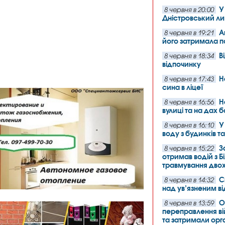
У
8 червня в 20:00
Дністровський л
А
8 червня в 19:21
його затримала п
В
8 червня в 18:34
відпочинку
Н
8 червня в 17:43
сина в ліцеї
Н
8 червня в 16:56
вулиці та на дах 
У
8 червня в 16:10
воду з будинків т
З
8 червня в 15:22
отримав водій з Б
травмування двох
С
8 червня в 14:32
над ув’язненим в
О
8 червня в 13:59
переправлення в
та затримали орг