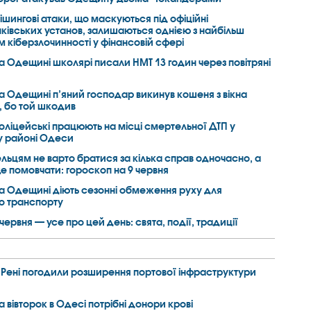
ішингові атаки, що маскуються під офіційні
ківських установ, залишаються однією з найбільш
 кіберзлочинності у фінансовій сфері
а Одещині школярі писали НМТ 13 годин через повітряні
а Одещині п’яний господар викинув кошеня з вікна
, бо той шкодив
оліцейські працюють на місці смертельної ДТП у
 районі Одеси
ельцям не варто братися за кілька справ одночасно, а
 помовчати: гороскоп на 9 червня
а Одещині діють сезонні обмеження руху для
о транспорту
 червня — усе про цей день: свята, події, традиції
 Рені погодили розширення портової інфраструктури
а вівторок в Одесі потрібні донори крові