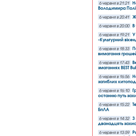
Н
6 червня в 21:21
Володимира Пол
Ж
6 червня в 20:41
В
6 червня в 20:00
У
6 червня в 19:21
«Культурний вікен
П
6 червня в 18:33
вимагання гроше
В
6 червня в 17:43
змаганнях BEST Bu
Н
6 червня в 16:56
загиблих китопод
Г
6 червня в 16:10
останню путь за
Т
6 червня в 15:22
БпЛА
З
6 червня в 14:32
дванадцять захис
Р
6 червня в 13:59