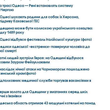
а трасі Одеса — Рені встановлять систему
 єЧергою
 Одесі шукають родини для собак із Херсона,
підриву Каховської ГЕС
дещина може бути колискою українського козацтва:
адку 1489 року
 Одесі відбувся фестиваль італійської культури (фото)
едики одеської «екстренки» повернули чоловіка до
ної смерті
отні людей зустріли Героя: на Одещині відбулося
ськовим Зауром Фейзуллаєвим
наслідок нічної атаки на Чорноморськ пошкоджено
енський храм(фото)
ідполковник медичної служби торгував вакансіями в
ерше золото для Одещини у змаганнях серед шкіл
ні з Іванівки
деська область отримає 43 модульні котельні на понад