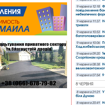
Ф
9 червня в 12:18
повідомлення бан
небезпечних форм
Н
9 червня в 11:37
тривоги
Н
9 червня в 10:53
багатоповерхівки
П
9 червня в 10:06
Хаджибейському
Т
9 червня в 09:20
Скорпіонам краще
Н
9 червня в 08:38
великовантажног
9
9 червня в 07:54
8 ЧЕРВНЯ
У
8 червня в 21:21
біля Дунаю
Н
8 червня в 20:41