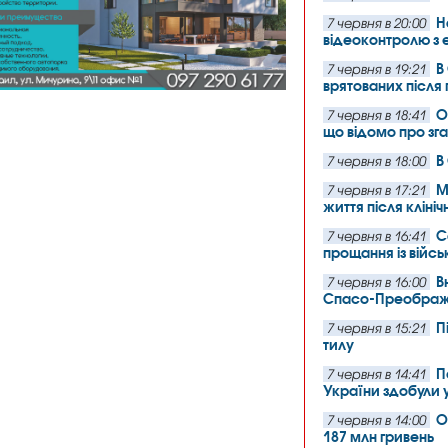
Н
7 червня в 20:00
відеоконтролю з
В
7 червня в 19:21
врятованих після 
О
7 червня в 18:41
що відомо про зг
В
7 червня в 18:00
М
7 червня в 17:21
життя після клініч
С
7 червня в 16:41
прощання із вій
В
7 червня в 16:00
Спасо-Преображ
П
7 червня в 15:21
тилу
П
7 червня в 14:41
України здобули уч
О
7 червня в 14:00
187 млн гривень