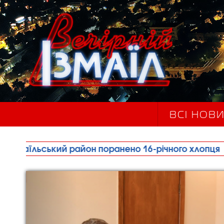
ВСІ НОВ
ий район поранено 16-річного хлопця
•
Через ан