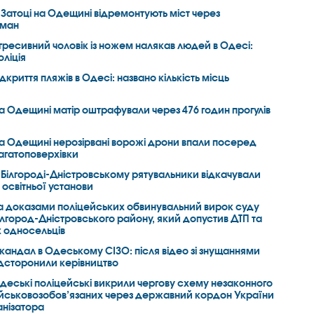
 Затоці на Одещині відремонтують міст через
иман
гресивний чоловік із ножем налякав людей в Одесі:
оліція
ідкриття пляжів в Одесі: названо кількість місць
а Одещині матір оштрафували через 476 годин прогулів
а Одещині нерозірвані ворожі дрони впали посеред
багатоповерхівки
 Білгороді-Дністровському рятувальники відкачували
а освітньої установи
а доказами поліцейських обвинувальний вирок суду
ілгород-Дністровського району, який допустив ДТП та
 односельців
кандал в Одеському СІЗО: після відео зі знущаннями
ідсторонили керівництво
деські поліцейські викрили чергову схему незаконного
ійськовозобов’язаних через державний кордон України
анізатора