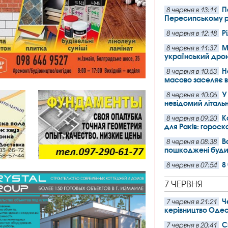
П
8 червня в 13:11
Пересипському 
Р
8 червня в 12:18
М
8 червня в 11:37
український дрон,
Н
8 червня в 10:53
масово заселяє 
У
8 червня в 10:06
невідомий літаль
К
8 червня в 09:20
для Раків: гороск
В
8 червня в 08:38
пошкоджені буди
8
8 червня в 07:54
7 ЧЕРВНЯ
Ч
7 червня в 21:21
керівництво Оде
С
7 червня в 20:41