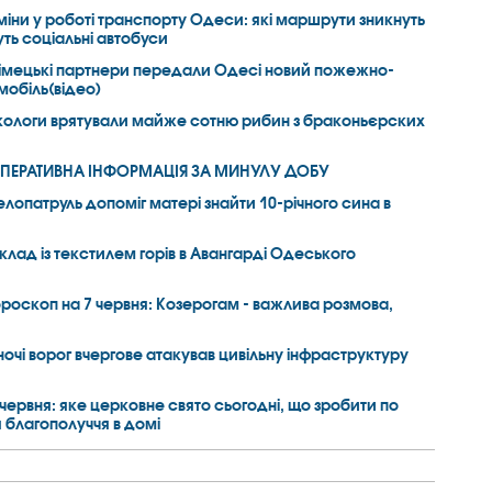
міни у роботі транспорту Одеси: які маршрути зникнуть
ть соціальні автобуси
імецькі партнери передали Одесі новий пожежно-
мобіль(відео)
кологи врятували майже сотню рибин з браконьєрских
ПЕРАТИВНА ІНФОРМАЦІЯ ЗА МИНУЛУ ДОБУ
елопатруль допоміг матері знайти 10-річного сина в
клад із текстилем горів в Авангарді Одеського
ороскоп на 7 червня: Козерогам - важлива розмова,
ночі ворог вчергове атакував цивільну інфраструктуру
 червня: яке церковне свято сьогодні, що зробити по
 благополуччя в домі