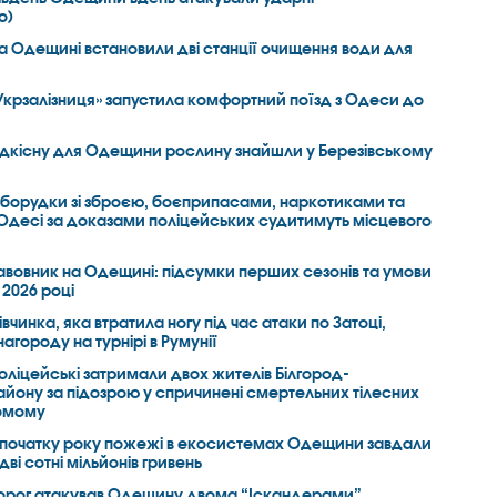
о)
а Одещині встановили дві станції очищення води для
Укрзалізниця» запустила комфортний поїзд з Одеси до
ідкісну для Одещини рослину знайшли у Березівському
борудки зі зброєю, боєприпасами, наркотиками та
Одесі за доказами поліцейських судитимуть місцевого
авовник на Одещині: підсумки перших сезонів та умови
2026 році
івчинка, яка втратила ногу під час атаки по Затоці,
агороду на турнірі в Румунії
оліцейські затримали двох жителів Білгород-
айону за підозрою у спричинені смертельних тілесних
омому
 початку року пожежі в екосистемах Одещини завдали
і сотні мільйонів гривень
орог атакував Одещину двома “Іскандерами”