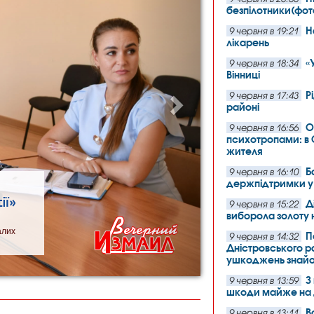
безпілотники(фот
Н
9 червня в 19:21
лікарень
«
9 червня в 18:34
Вінниці
Р
9 червня в 17:43
районі
О
9 червня в 16:56
психотропами: в 
жителя
Б
9 червня в 16:10
держпідтримки у 
ії»
Д
9 червня в 15:22
виборола золоту н
алих
П
9 червня в 14:32
Дністровського р
ушкоджень знай
З
9 червня в 13:59
шкоди майже на дв
В
9 червня в 13:11