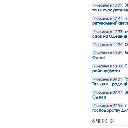
З
7 червня в 13:21
та як курсуватиму
Н
7 червня в 12:41
рятувальний авто
Е
7 червня в 12:00
сіток на Одещині
О
7 червня в 11:21
В
7 червня в 10:41
Одесі
С
7 червня в 10:00
району(фото)
Г
7 червня в 09:21
Тельцям - радощі
В
7 червня в 08:41
Одеси
7
7 червня в 07:56
господарству для
6 ЧЕРВНЯ