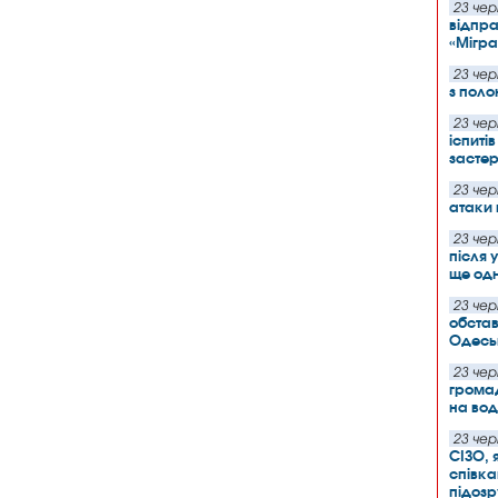
23 чер
відпр
«Мігра
23 чер
з поло
23 чер
іспиті
застер
23 чер
атаки 
23 чер
після 
ще одн
23 чер
обстав
Одесь
23 чер
грома
на во
23 чер
СІЗО, 
співк
підозр