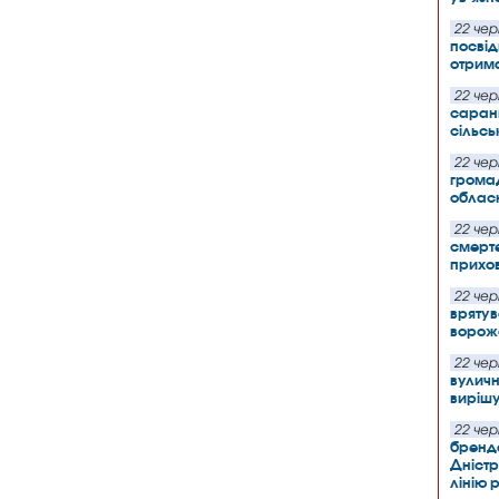
22 чер
посвід
отрима
22 чер
сарани
сільсь
22 чер
грома
обласн
22 чер
смерте
прихов
22 чер
врятув
ворожо
22 чер
вуличн
виріш
22 чер
бренда
Дністр
лінію 