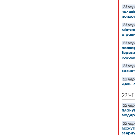
23 чер
чолові
психот
23 чер
містян
страв
23 чер
посвар
Терези
гороск
23 чер
захист
23 чер
день: с
22 Ч
22 чер
плану
модер
22 чер
можуть
зверну