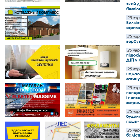
який д
безвіс
25 чер
Вилків
отрима
25 чер
вербув
25 чер
пішохі
ДТП у 
25 чер
надаст
загину
25 чер
попер
і психо
затрим
25 чер
будинк
пошті»
25 чер
баліст