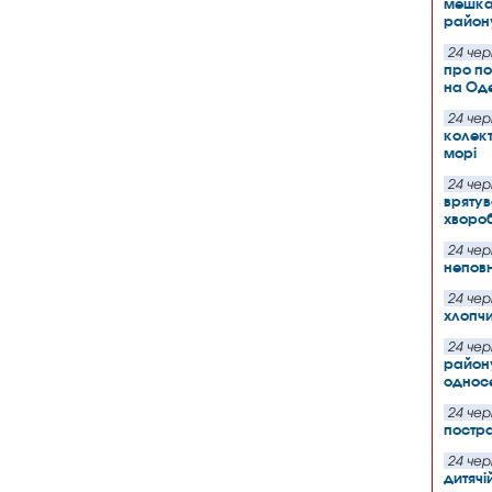
мешка
району
24 чер
про по
на Од
24 чер
колект
морі
24 чер
врятув
хворо
24 чер
неповн
24 чер
хлопчи
24 чер
району
однос
24 чер
постр
24 чер
дитячі