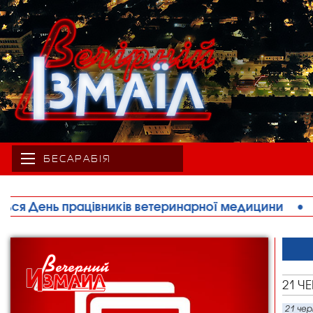
БЕСАРАБІЯ
ень працівників ветеринарної медицини
•
Операт
21 Ч
21 чер