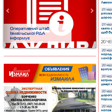
Левам 
21 чер
рятува
доросл
21 чер
Оперативний штаб
свято 
щоб бу
Ізмаїльської РДА
інформує
20 Ч
20 чер
народ
лані(ф
20 чер
врятув
20 чер
затрим
двері 
20 чер
дорого
поруш
20 чер
напав 