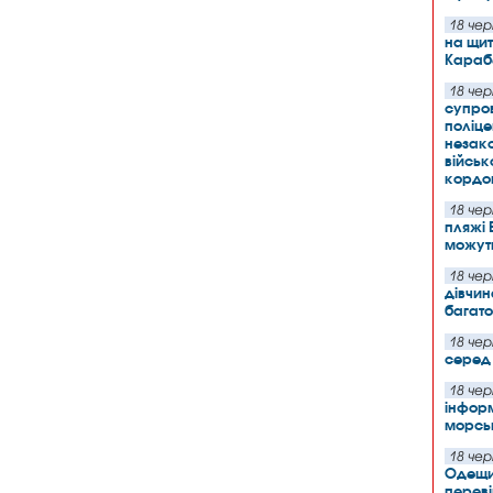
18 чер
на щит
Караб
18 чер
супров
поліце
незак
військ
кордо
18 чер
пляжі 
можуть
18 чер
дівчин
багато
18 чер
серед 
18 чер
інфор
морсь
18 чер
Одещи
переві