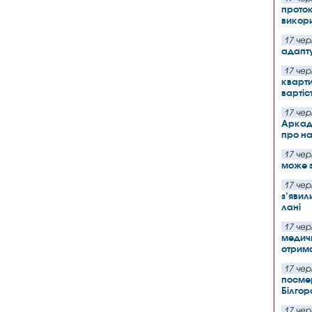
проток
викори
17 чер
адапту
17 чер
кварти
вартіс
17 чер
Аркад
про на
17 чер
може з
17 чер
з’явил
лані
17 чер
медич
отрим
17 чер
посмер
Білгор
17 чер