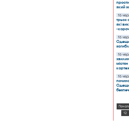
прости
який з
16 чер
трьох 
які ви
«коро
16 чер
Одещин
загибл
16 чер
хвилин
містян
корте
16 чер
почина
Одещин
безпеч
Почат
12