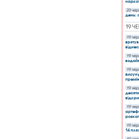
наркот
20 чер
день: с
19 Ч
19 чер
врятув
віднес
19 чер
водой
19 чер
висуну
премі
19 чер
десяти
відкри
19 чер
артефа
розко
19 чер
14 пля