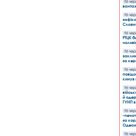
16 чер
вантаж
16 чер
зафікс
Слави
16 чер
РТЦК б
чолові
16 чер
заклик
за ке
16 чер
повідо
кинув 
16 чер
військ
й одер
ГУНП в
16 чер
«печат
за кор
Одеси
16 чер