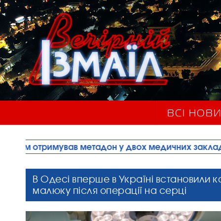
ВСІ НОВ
 метадон у двох медичних закладах міста
•
Асф
В Одесі вперше в Україні встановили 
малюку після операції на серці