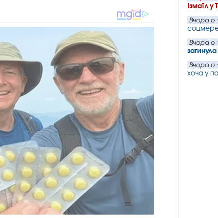
Ізмаїл у 
Вчора о 
соцмер
Вчора о 
загинул
Вчора о 
хоча у п