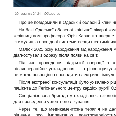
30 травня в 21:21
Общество
Про це повідомили в Одеській обласній клінічній
На базі Одеської обласної клінічної лікарні ком
керівництвом професора Юрія Карпенко вперше в
стимуляцію провідної системи серця шестимісячн
Малюк 2025 року народження від народження ма
діагностували одразу після появи на світ.
Під час проведення відкритої операції з к
післяопераційне ускладнення — атріовентрикуля
не могло повноцінно проводити електричні імпуль
Після екстреної консультації було ухвалено р
пацієнта до Регіонального центру кардіохірургії Од
Спеціалізована бригада у складі анестезіолог
для проведення ургентного лікування.
Через те, що медикаментозна терапія не дала
рішення про імплантацію електрокардіос