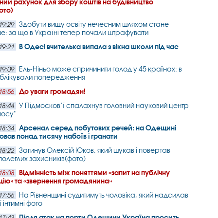
ний рахунок для збору коштів на будівництво
ото)
Здобути вищу освіту нечесним шляхом стане
19:29
е: за що в Україні тепер почали штрафувати
В Одесі вчителька випала з вікна школи під час
19:21
Ель-Ніньо може спричинити голод у 45 країнах: в
19:09
блікували попередження
До уваги громадян!
18:56
У Підмосков’ї спалахнув головний науковий центр
18:44
мосу"
Арсенал серед побутових речей: на Одещині
18:34
ховав понад тисячу набоїв і гранати
Загинув Олексій Юков, який шукав і повертав
18:22
полеглих захисників(фото)
Відмінність між поняттями «запит на публічну
18:08
ію» та «звернення громадянина»
На Рівненщині судитимуть чоловіка, який надсилав
17:56
ї інтимні фото
Після атак на порти Одещини Україна просить
17:43