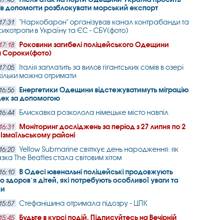
ів допомогти розблокувати морський експорт
"Наркобарон" організував канал контрабанди та
17:31
сихотропи в Україну та ЄС - СБУ(фото)
Роковини загибелі поліцейського Одещини
17:18
 Сороки(фото)
Італія заплатить за вилов гігантських сомів в озері
17:05
кільки можна отримати
Енергетики Одещини відстежуватимуть міграцію
16:56
лек за допомогою
Блискавка розколола німецьке місто навпіл
16:44
Моніторинг досліджень за період з 27 липня по 2
16:31
 Ізмаїльському районі
Yellow Submarine святкує день народження: як
16:20
зка The Beatles стала світовим хітом
В Одесі ювенальні поліцейські продовжують
16:10
о здоровʼя дітей, які потребують особливої уваги та
ки
Стефанішина отримала підозру - ЦПК
15:57
Будьте в курсі подій. Підписуйтесь на Вечірній
15:45