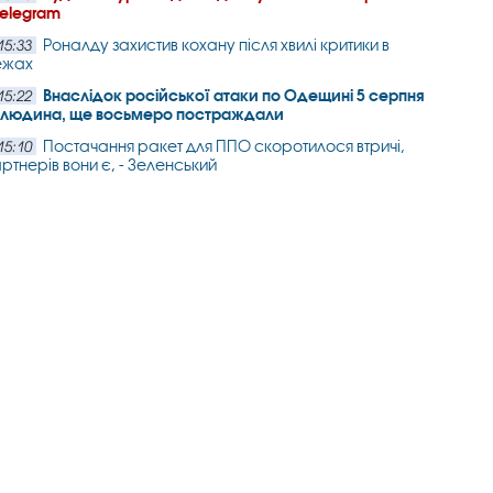
Telegram
Роналду захистив кохану після хвилі критики в
15:33
ежах
Внаслідок російської атаки по Одещині 5 серпня
15:22
а людина, ще восьмеро постраждали
Постачання ракет для ППО скоротилося втричі,
15:10
артнерів вони є, - Зеленський