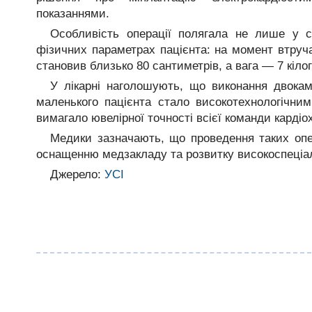
показаннями.
Особливість операції полягала не лише у ск
фізичних параметрах пацієнта: на момент втруча
становив близько 80 сантиметрів, а вага — 7 кілог
У лікарні наголошують, що виконання двокаме
маленького пацієнта стало високотехнологічни
вимагало ювелірної точності всієї команди кардіох
Медики зазначають, що проведення таких оп
оснащенню медзакладу та розвитку високоспеціалі
Джерело:
УСІ