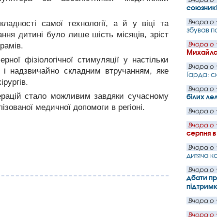
союзник
Вчора о 
ладності самої технології, а й у віці та
збував п
ння дитині було лише шість місяців, зріст
Вчора о 
рамів.
Михайла
рної фізіологічної стимуляції у настільки
Вчора о 
м і надзвичайно складним втручанням, яке
Гарда: с
ірургів.
Вчора о 
ерацій стало можливим завдяки сучасному
білих ле
зованої медичної допомоги в регіоні.
Вчора о 
Вчора о 
серпня в
Вчора о 
дитяча ка
Вчора о 
дбати пр
підтрим
Вчора о 
Вчора о 