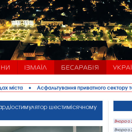
ИНИ
ІЗМАЇЛ
БЕСАРАБІЯ
УКРАЇ
альтування приватного сектору та благоустрій дво
кардіостимулятор шестимісячному
Вчора о 
Вчора о 