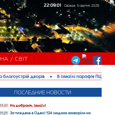
22:09:03
Середа, 5 серпня 2026
НА / СВІТ
рів
•
В Ізмаїлі парафія ПЦУ офіційно відкрила б
ПОСЛЕДНИЕ НОВОСТИ
На добраніч, Ізмаїл!
21:31
За тиждень в Одесі 124 людини захворіли на
21:21