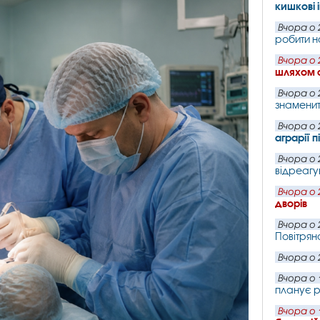
кишкові 
Вчора о 
робити н
Вчора о 
шляхом 
Вчора о 
знаменит
Вчора о 
аграрії 
Вчора о 
відреагу
Вчора о 
дворів
Вчора о 
Повітряно
Вчора о 
Вчора о 
планує р
Вчора о 