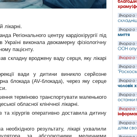
благодій
храму(ф
Вчора о 
складніш
 лікарні.
Вчора о 
миття
анда Регіонального центру кардіохірургії під
 Україні виконала двокамерну фізіологічну
Вчора о 
ООН опу
ому пацієнту.
Вчора о 
в складну вроджену ваду серця, яку лікарі
Вчора о 
"Роскос
орекції вади у дитини виникло серйозне
Вчора о 
рна блокада (AV-блокада), через яку серце
чоловік 
си.
Вчора о 
ішення терміново транспортувати маленького
останки 
еської обласної клінічної лікарні.
Вчора о 
ів та хірургів оперативно доставила дитину
інформац
Вчора о 
дітям сво
 необхідного результату, лікарі ухвалили
тимулятора за абсолютними медичними
Вчора о 