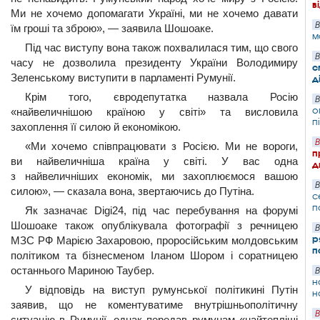
в
Ми не хочемо допомагати Україні, ми не хочемо давати
В
їм гроші та зброю», — заявила Шошоаке.
м
Під час виступу вона також похвалилася тим, що свого
В
часу не дозволила президенту України Володимиру
с
Зеленському виступити в парламенті Румунії.
д
Крім того, євродепутатка назвала Росію
В
о
«найвеличнішою країною у світі» та висловила
п
захоплення її силою й економікою.
В
«Ми хочемо співпрацювати з Росією. Ми не вороги,
п
ви найвеличніша країна у світі. У вас одна
д
з найвеличніших економік, ми захоплюємося вашою
В
силою», — сказала вона, звертаючись до Путіна.
с
п
Як зазначає Digi24, під час перебування на форумі
Шошоаке також опублікувала фотографії з речницею
В
р
МЗС РФ Марією Захаровою, проросійським молдовським
п
політиком та бізнесменом Іланом Шором і соратницею
останнього Мариною Таубер.
В
н
У відповідь на виступ румунської політикині Путін
н
заявив, що не коментуватиме внутрішньополітичну
В
ситуацію в Румунії, однак передав румунам «найтепліші