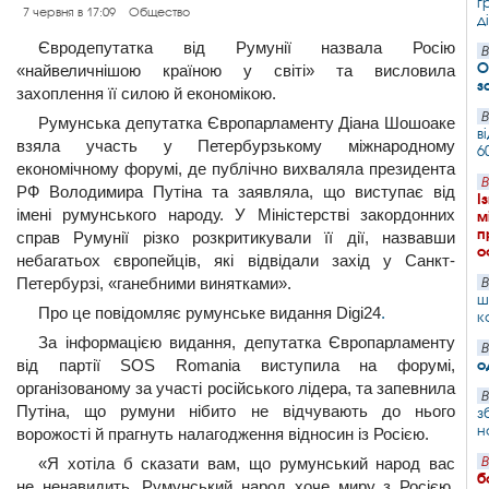
г
7 червня в 17:09
Общество
д
Євродепутатка від Румунії назвала Росію
В
О
«найвеличнішою країною у світі» та висловила
з
захоплення її силою й економікою.
В
Румунська депутатка Європарламенту Діана Шошоаке
в
взяла участь у Петербурзькому міжнародному
6
економічному форумі, де публічно вихваляла президента
В
РФ Володимира Путіна та заявляла, що виступає від
І
імені румунського народу. У Міністерстві закордонних
м
п
справ Румунії різко розкритикували її дії, назвавши
о
небагатьох європейців, які відвідали захід у Санкт-
Петербурзі, «ганебними винятками».
В
ш
Про це повідомляє румунське видання Digi24
.
к
За інформацією видання, депутатка Європарламенту
В
від партії SOS Romania виступила на форумі,
о
організованому за участі російського лідера, та запевнила
В
Путіна, що румуни нібито не відчувають до нього
з
н
ворожості й прагнуть налагодження відносин із Росією.
«Я хотіла б сказати вам, що румунський народ вас
В
б
не ненавидить. Румунський народ хоче миру з Росією.