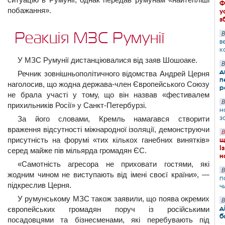
Ф
побажання».
у
з
Реакція МЗС Румунії
В
в
к
У МЗС Румунії дистанціювалися від заяв Шошоаке.
В
д
Речник зовнішньополітичного відомства Андрей Церня
п
наголосив, що жодна держава-член Європейського Союзу
р
не брала участі у тому, що він назвав «фестивалем
В
прихильників Росії» у Санкт-Петербурзі.
н
з
За його словами, Кремль намагався створити
враження відсутності міжнародної ізоляції, демонструючи
В
присутність на форумі «тих кількох ганебних винятків»
щ
І
серед майже пів мільярда громадян ЄС.
н
«Самотність агресора не приховати гостями, які
В
жодним чином не виступають від імені своєї країни», —
п
підкреслив Церня.
ч
У румунському МЗС також заявили, що поява окремих
В
д
європейських громадян поруч із російськими
б
посадовцями та бізнесменами, які перебувають під