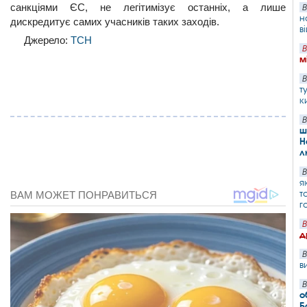
санкціями ЄС, не легітимізує останніх, а лише
В
н
дискредитує самих учасників таких заходів.
в
Джерело:
ТСН
В
м
В
т
к
В
ш
Н
л
В
я
т
г
В
д
В
в
В
о
Б