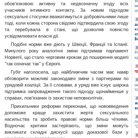
з
обов’язковою активну та недвозначну згоду всіх
м
учасників інтимного контакту. За новим підходом
а
сексуальні стосунки вважатимуться добровільними лише
В
тоді, коли кожна сторона свідомо підтвердила свою згоду
д
к
та перебувала в стані, що дозволяв повністю
с
усвідомлювати власні дії.
В
Подібні норми вже діють у Швеції, Франції та Іспанії.
В
Минулого року аналогічні зміни підтримав парламент
Р
Норвегії, що стало черговим кроком до поширення моделі
к
"так означає так" у Європі.
В
г
Губіг наголосила, що найближчим часом має намір
обговорити можливі законодавчі зміни з партнерами по
В
щ
урядовій коаліції. За її словами, в уряді вже існує широка
т
підтримка запровадження такого підходу щонайменше у
справах, пов’язаних із захистом неповнолітніх.
В
ж
Прихильники реформи переконані, що нововведення
з
допоможе краще захистити жертв сексуального
В
насильства та зробить правові норми більш чіткими.
п
Водночас критики застерігають, що зміни можуть
"
викликати складні дискусії щодо доказової бази у
В