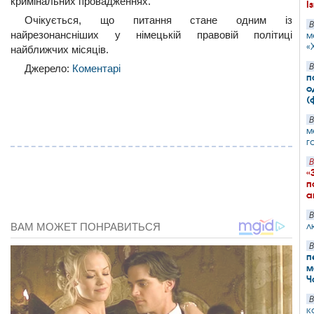
кримінальних провадженнях.
І
Очікується, що питання стане одним із
В
найрезонансніших у німецькій правовій політиці
м
«
найближчих місяців.
В
Джерело:
Коментарі
п
о
(
В
м
г
В
«
п
а
В
л
В
п
м
Ч
В
к