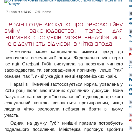
є
д
7 червня в 14:49
Общество
В
п
ч
Берлін готує дискусію про революційну
зміну законодавства: тепер для
В
п
інтимних стосунків може знадобитися
д
не відсутність відмови, а чітка згода
В
Німеччина може кардинально змінити підхід до
р
визначення сексуальної згоди. Федеральна міністерка
В
юстиції Стефані Губіг виступила за перегляд чинного
С
законодавства та запровадження принципу "лише "так"
В
означає "так"", який уже діє в низці європейських країн.
Р
Наразі в Німеччині застосовується норма, ухвалена у
з
у
2016 році після масштабних суспільних дискусій. Вона
в
базується на принципі "ні означає ні", відповідно до якого
сексуальний контакт визнається протиправним, якщо
В
р
людина чітко висловила небажання брати в ньому
участь.
В
д
Однак, на думку Губіг, нинішні правила потребують
В
подальшого посилення. Міністерка пропонує зробити