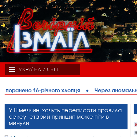
УКРАЇНА / СВІТ
лопця
•
Через аномальну спеку на Одещині обме
У Німеччині хочуть переписати правила
сексу: старий принцип може піти в
минуле
В
В