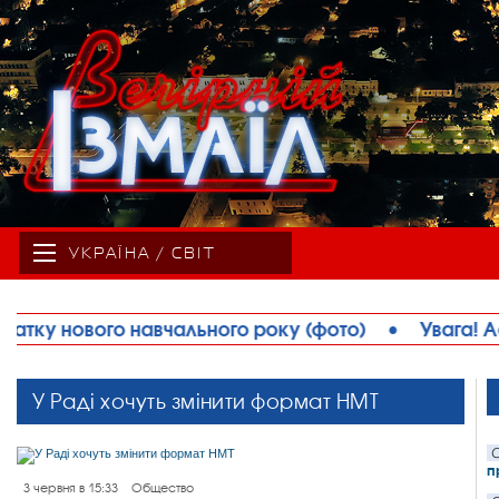
УКРАЇНА / СВІТ
ку (фото)
•
Увага! Африканська чума свиней в О
У Раді хочуть змінити формат НМТ
С
п
3 червня в 15:33
Общество