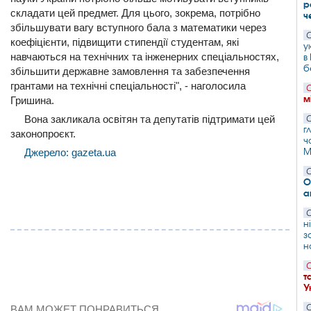
р
складати цей предмет. Для цього, зокрема, потрібно
ч
збільшувати вагу вступного бала з математики через
С
коефіцієнти, підвищити стипендії студентам, які
у
навчаються на технічних та інженерних спеціальностях,
в
б
збільшити державне замовлення та забезпечення
грантами на технічні спеціальності", - наголосила
С
м
Гришина.
Вона закликала освітян та депутатів підтримати цей
С
г
законопроєкт.
ч
М
Джерело: gazeta.ua
С
О
а
С
н
з
н
С
т
У
С