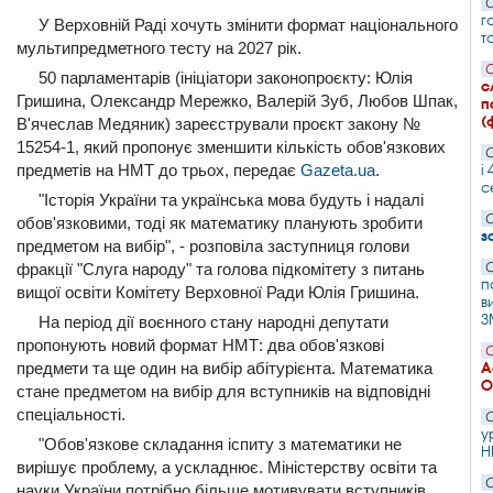
С
г
У Верховній Раді хочуть змінити формат національного
т
мультипредметного тесту на 2027 рік.
С
50 парламентарів (ініціатори законопроєкту: Юлія
с
Гришина, Олександр Мережко, Валерій Зуб, Любов Шпак,
п
(
В'ячеслав Медяник) зареєстрували проєкт закону №
15254-1, який пропонує зменшити кількість обов'язкових
С
предметів на НМТ до трьох, передає
Gazeta.ua
.
і
с
"Історія України та українська мова будуть і надалі
С
обов'язковими, тоді як математику планують зробити
з
предметом на вибір", - розповіла заступниця голови
фракції "Слуга народу" та голова підкомітету з питань
С
п
вищої освіти Комітету Верховної Ради Юлія Гришина.
в
З
На період дії воєнного стану народні депутати
пропонують новий формат НМТ: два обов'язкові
С
предмети та ще один на вибір абітурієнта. Математика
А
О
стане предметом на вибір для вступників на відповідні
спеціальності.
С
у
"Обов'язкове складання іспиту з математики не
Н
вирішує проблему, а ускладнює. Міністерству освіти та
С
науки України потрібно більше мотивувати вступників