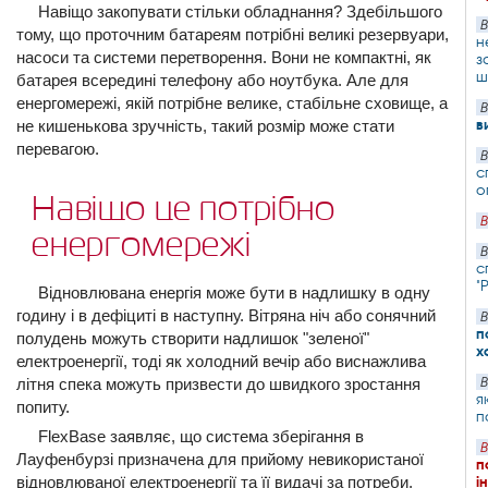
Навіщо закопувати стільки обладнання? Здебільшого
В
тому, що проточним батареям потрібні великі резервуари,
н
насоси та системи перетворення. Вони не компактні, як
з
ш
батарея всередині телефону або ноутбука. Але для
енергомережі, якій потрібне велике, стабільне сховище, а
В
в
не кишенькова зручність, такий розмір може стати
перевагою.
В
с
о
Навіщо це потрібно
В
енергомережі
В
с
"
Відновлювана енергія може бути в надлишку в одну
годину і в дефіциті в наступну. Вітряна ніч або сонячний
В
п
полудень можуть створити надлишок "зеленої"
х
електроенергії, тоді як холодний вечір або виснажлива
літня спека можуть призвести до швидкого зростання
В
я
попиту.
п
FlexBase заявляє, що система зберігання в
В
Лауфенбурзі призначена для прийому невикористаної
п
відновлюваної електроенергії та її видачі за потреби,
і