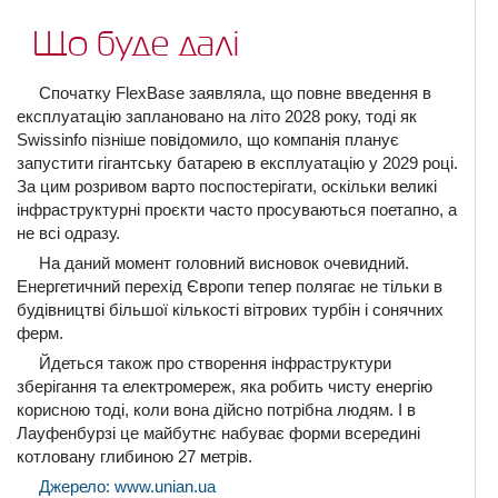
Що буде далі
Спочатку FlexBase заявляла, що повне введення в
експлуатацію заплановано на літо 2028 року, тоді як
Swissinfo пізніше повідомило, що компанія планує
запустити гігантську батарею в експлуатацію у 2029 році.
За цим розривом варто поспостерігати, оскільки великі
інфраструктурні проєкти часто просуваються поетапно, а
не всі одразу.
На даний момент головний висновок очевидний.
Енергетичний перехід Європи тепер полягає не тільки в
будівництві більшої кількості вітрових турбін і сонячних
ферм.
Йдеться також про створення інфраструктури
зберігання та електромереж, яка робить чисту енергію
корисною тоді, коли вона дійсно потрібна людям. І в
Лауфенбурзі це майбутнє набуває форми всередині
котловану глибиною 27 метрів.
Джерело: www.unian.ua