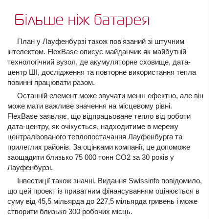
Більше ніж батарея
План у Лауфенбурзі також пов'язаний зі штучним
інтелектом. FlexBase описує майданчик як майбутній
технологічний вузол, де акумуляторне сховище, дата-
центр ШІ, дослідження та повторне використання тепла
повинні працювати разом.
Останній елемент може звучати менш ефектно, але він
може мати важливе значення на місцевому рівні.
FlexBase заявляє, що відпрацьоване тепло від роботи
дата-центру, як очікується, надходитиме в мережу
централізованого теплопостачання Лауфенбурга та
прилеглих районів. За оцінками компанії, це допоможе
заощадити близько 75 000 тонн CO2 за 30 років у
Лауфенбурзі.
Інвестиції також значні. Видання Swissinfo повідомило,
що цей проект із приватним фінансуванням оцінюється в
суму від 45,5 мільярда до 227,5 мільярда гривень і може
створити близько 300 робочих місць.