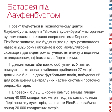
В
в
Батарея під
п
Лауфенбургом
В
к
в
Проєкт будується в Технологічному центрі
щ
Лауфенбурга, поруч із "Зіркою Лауфенбурга" – історичним
В
вузлом взаємопов’язаної енергосистеми Європи.
п
FlexBase заявляє, що будівництво центру розпочалося
д
навесні 2025 року і об'єднає в собі акумуляторне
В
сховище з дата-центром штучного інтелекту з водяним
с
охолодженням, офісами та лабораторіями.
к
М
Підземні масштаби важко собі уявити. У звітах
В
описується котлован глибиною приблизно 27 метрів і
с
довжиною більше двох футбольних полів, побудований
для розміщення центральних частин системи проточної
В
р
редокс-батареї.
р
Г
На поверхні більш широкий кампус займає площу
понад 40 000 квадратних метрів, тоді як сама система
В
зберігання акумуляторів, за описом FlexBase, займає
о
р
понад 20 000 квадратних метрів.
б