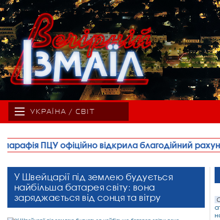
УКРАЇНА / СВІТ
ідкрила благодійний рахунок для збору коштів на б
У Швейцарії під землею будується
найбільша батарея світу: вона
заряджається від сонця та вітру
С
а
н