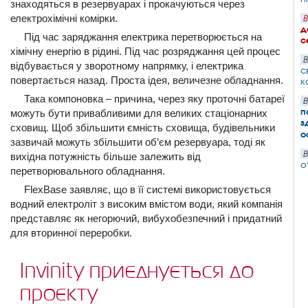
знаходяться в резервуарах і прокачуються через
електрохімічні комірки.
В
д
Під час заряджання електрика перетворюється на
с
хімічну енергію в рідині. Під час розряджання цей процес
В
відбувається у зворотному напрямку, і електрика
с
повертається назад. Проста ідея, величезне обладнання.
к
Така компоновка – причина, через яку проточні батареї
В
п
можуть бути привабливими для великих стаціонарних
з
сховищ. Щоб збільшити ємність сховища, будівельники
о
зазвичай можуть збільшити об’єм резервуара, тоді як
В
вихідна потужність більше залежить від
о
перетворювального обладнання.
FlexBase заявляє, що в її системі використовується
водний електроліт з високим вмістом води, який компанія
представляє як негорючий, вибухобезпечний і придатний
для вторинної переробки.
Invinity приєднується до
проєкту