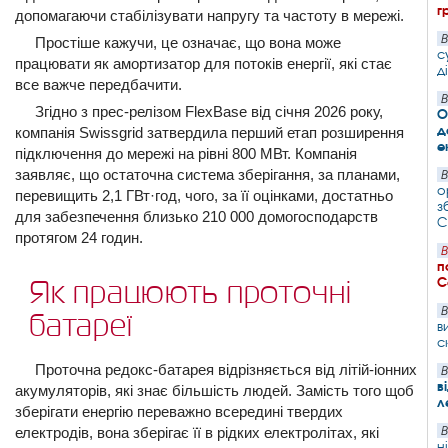
г
допомагаючи стабілізувати напругу та частоту в мережі.
В
Простіше кажучи, це означає, що вона може
с
працювати як амортизатор для потоків енергії, які стає
д
все важче передбачити.
В
Згідно з прес-релізом FlexBase від січня 2026 року,
О
д
компанія Swissgrid затвердила перший етап розширення
е
підключення до мережі на рівні 800 МВт. Компанія
заявляє, що остаточна система зберігання, за планами,
В
о
перевищить 2,1 ГВт·год, чого, за її оцінками, достатньо
з
для забезпечення близько 210 000 домогосподарств
С
протягом 24 годин.
В
п
С
Як працюють проточні
В
батареї
в
с
Проточна редокс-батарея відрізняється від літій-іонних
В
в
акумуляторів, які знає більшість людей. Замість того щоб
л
зберігати енергію переважно всередині твердих
електродів, вона зберігає її в рідких електролітах, які
В
н