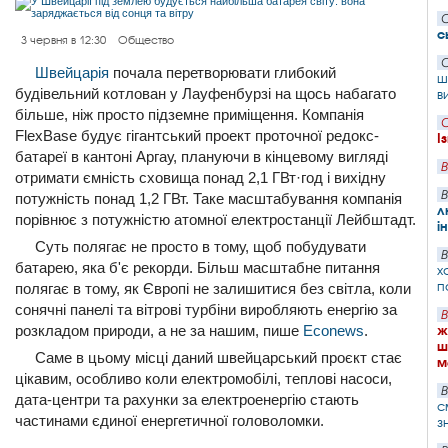
С
с
3 червня в 12:30
Общество
С
Швейцарія
почала перетворювати глибокий
ш
будівельний котлован у Лауфенбурзі на щось набагато
в
більше, ніж просто підземне приміщення. Компанія
С
FlexBase будує гігантський проект проточної редокс-
І
батареї в кантоні Аргау, плануючи в кінцевому вигляді
В
отримати ємність сховища понад 2,1 ГВт·год і вихідну
В
потужність понад 1,2 ГВт. Таке масштабування компанія
л
порівнює з потужністю атомної електростанції Лейбштадт.
і
Суть полягає не просто в тому, щоб побудувати
В
батарею, яка б'є рекорди. Більш масштабне питання
х
п
полягає в тому, як Європі не залишитися без світла, коли
сонячні панелі та вітрові турбіни виробляють енергію за
В
розкладом природи, а не за нашим, пише
Econews
.
ж
ш
Саме в цьому місці даний швейцарський проєкт стає
м
цікавим, особливо коли електромобілі, теплові насоси,
В
дата-центри та рахунки за електроенергію стають
с
частинами єдиної енергетичної головоломки.
з