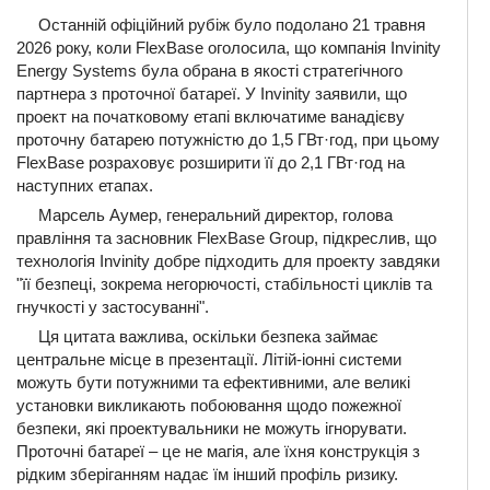
Останній офіційний рубіж було подолано 21 травня
2026 року, коли FlexBase оголосила, що компанія Invinity
Energy Systems була обрана в якості стратегічного
партнера з проточної батареї. У Invinity заявили, що
проект на початковому етапі включатиме ванадієву
проточну батарею потужністю до 1,5 ГВт·год, при цьому
FlexBase розраховує розширити її до 2,1 ГВт·год на
наступних етапах.
Марсель Аумер, генеральний директор, голова
правління та засновник FlexBase Group, підкреслив, що
технологія Invinity добре підходить для проекту завдяки
"її безпеці, зокрема негорючості, стабільності циклів та
гнучкості у застосуванні".
Ця цитата важлива, оскільки безпека займає
центральне місце в презентації. Літій-іонні системи
можуть бути потужними та ефективними, але великі
установки викликають побоювання щодо пожежної
безпеки, які проектувальники не можуть ігнорувати.
Проточні батареї – це не магія, але їхня конструкція з
рідким зберіганням надає їм інший профіль ризику.