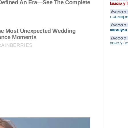
Ізмаїл у 
Вчора о 
соцмер
Вчора о 
загинул
Вчора о 
хоча у п