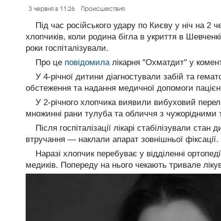
3 червня в 11:26
Происшествия
Під час російського удару по Києву у ніч на 2
хлопчиків, коли родина бігла в укриття в Шевченкі
роки госпіталізували.
Про це
повідомила
лікарня "Охматдит" у комент
У 4-річної дитини діагностували забій та гемат
обстеження та надання медичної допомоги пацієн
У 2-річного хлопчика виявили вибуховий перело
множинні рани тулуба та обличчя з чужорідними т
Після госпіталізації лікарі стабілізували стан
втручання — наклали апарат зовнішньої фіксації.
Наразі хлопчик перебуває у відділенні ортопеді
медиків. Попереду на нього чекають тривале лікув