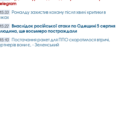
Telegram
Роналду захистив кохану після хвилі критики в
15:33
ежах
Внаслідок російської атаки по Одещині 5 серпня
15:22
а людина, ще восьмеро постраждали
Постачання ракет для ППО скоротилося втричі,
15:10
артнерів вони є, - Зеленський