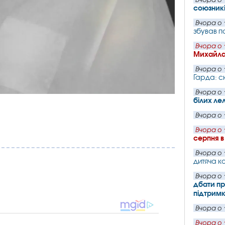
союзник
Вчора о 
збував п
Вчора о 
Михайла
Вчора о 
Гарда: с
Вчора о 
білих ле
Вчора о 
Вчора о 
серпня в
Вчора о 
дитяча ка
Вчора о 
дбати пр
підтрим
Вчора о 
Вчора о 