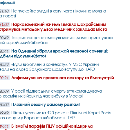
інфекції
Не пускайте злидні в хату: чого ніколи не можна
21:10
а порозі
Наркозалежний житель Ізмаїла шахрайським
21:00
отримував метадон у двох медичних закладах міста
Так рис ви ще не смакували: як вдома приготувати
20:49
ий корейський бібімбап
На Одещині зібрали врожай червоної сочевиці:
20:41
підбили підсумки(фото)
«Були вихоплені з контексту». У МЗС України
20:29
вали на слова Залужного щодо вступу до НАТО
Асфальтування приватного сектору та благоустрій
20:21
У росії підтвердили смерть зятя командувача
20:09
-космічних військ під час вибуху в Москві
Пляжний сезон у самому розпалі!
20:00
Шість пускових та 120 ракет з Північної Кореї Росія
19:49
озгорнути у Воронезькій області - ГУР
В Ізмаїлі парафія ПЦУ офіційно відкрила
19:41