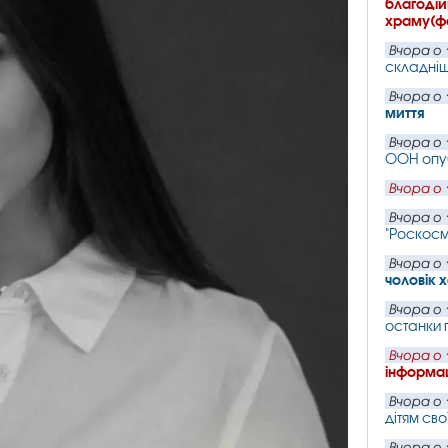
благодій
храму(ф
Вчора о 
складніш
Вчора о 
миття
Вчора о 
ООН опу
Вчора о 
Вчора о 
"Роскос
Вчора о 
чоловік 
Вчора о 
останки 
Вчора о 
інформац
Вчора о 
дітям сво
Вчора о 