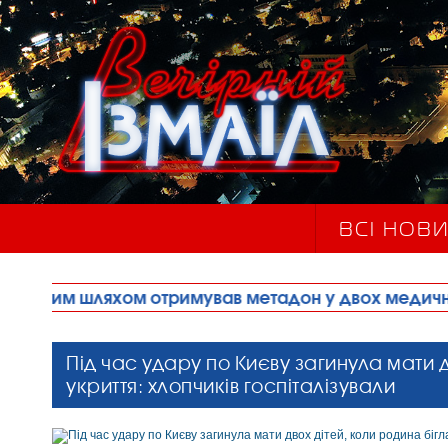
ВСІ НОВ
м отримував метадон у двох медичних закладах м
Під час удару по Києву загинула мати д
укриття: хлопчиків госпіталізували