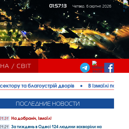
01:57:14
Четвер, 6 серпня 2026
НА / СВІТ
гоустрій дворів
•
В Ізмаїлі парафія ПЦУ офіційн
ПОСЛЕДНИЕ НОВОСТИ
На добраніч, Ізмаїл!
21:31
За тиждень в Одесі 124 людини захворіли на
21:21