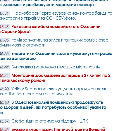
ів допомогти розблокувати морський експорт
"Наркобарон" організував канал контрабанди та
17:31
сихотропи в Україну та ЄС - СБУ(фото)
Роковини загибелі поліцейського Одещини
17:18
 Сороки(фото)
Італія заплатить за вилов гігантських сомів в озері
17:05
кільки можна отримати
Енергетики Одещини відстежуватимуть міграцію
16:56
лек за допомогою
Блискавка розколола німецьке місто навпіл
16:44
Моніторинг досліджень за період з 27 липня по 2
16:31
 Ізмаїльському районі
Yellow Submarine святкує день народження: як
16:20
зка The Beatles стала світовим хітом
В Одесі ювенальні поліцейські продовжують
16:10
о здоровʼя дітей, які потребують особливої уваги та
ки
Стефанішина отримала підозру - ЦПК
15:57
Будьте в курсі подій. Підписуйтесь на Вечірній
15:45