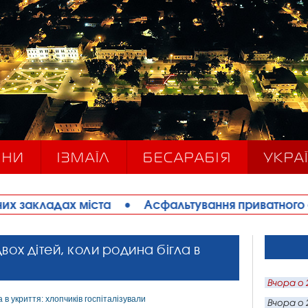
ИНИ
ІЗМАЇЛ
БЕСАРАБІЯ
УКРАЇ
іста
•
Асфальтування приватного сектору та бла
вох дітей, коли родина бігла в
Вчора о 
Вчора о 