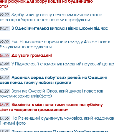
ний рахунок для збору коштів на будівництво
ото)
Здобути вищу освіту нечесним шляхом стане
19:29
е: за що в Україні тепер почали штрафувати
В Одесі вчителька випала з вікна школи під час
19:21
Ель-Ніньо може спричинити голод у 45 країнах: в
19:09
блікували попередження
До уваги громадян!
18:56
У Підмосков’ї спалахнув головний науковий центр
18:44
мосу"
Арсенал серед побутових речей: на Одещині
18:34
ховав понад тисячу набоїв і гранати
Загинув Олексій Юков, який шукав і повертав
18:22
полеглих захисників(фото)
Відмінність між поняттями «запит на публічну
18:08
ію» та «звернення громадянина»
На Рівненщині судитимуть чоловіка, який надсилав
17:56
ї інтимні фото
Після атак на порти Одещини Україна просить
17:43