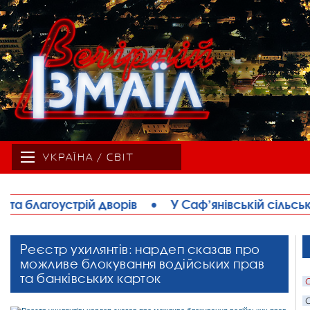
УКРАЇНА / СВІТ
 Саф’янівській сільській раді відбулася чергова ап
Реєстр ухилянтів: нардеп сказав про
можливе блокування водійських прав
та банківських карток
С
С