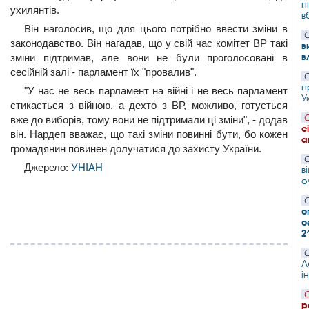
п
ухилянтів.
в
Він наголосив, що для цього потрібно ввести зміни в
С
законодавство. Він нагадав, що у свій час комітет ВР такі
в
в
зміни підтримав, але вони не були проголосовані в
сесійній залі - парламент їх "провалив".
С
п
"У нас не весь парламент на війні і не весь парламент
У
стикається з війною, а дехто з ВР, можливо, готується
С
вже до виборів, тому вони не підтримали ці зміни", - додав
с
він. Нардеп вважає, що такі зміни повинні бути, бо кожен
а
громадянин повинен долучатися до захисту України.
С
Джерело:
УНІАН
в
о
С
с
с
2
С
Л
і
С
р