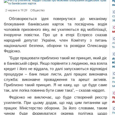
п
н
2 червня в 19:29
Общество
С
с
Обговорюється ідея повернутися до механізму
з
блокування банківських карток та посвідчень водія
С
чоловіків призовного віку, які ухиляються від мобілізації,
м
ігноруючи повістки. Про це в етері Еспресо сказав
С
народний депутат України, член Комітету з питань
л
національної безпеки, оборони та розвідки Олександр
т
Федієнко.
С
"Буде працювати приблизно такий же принцип, який діє
д
в
в банківській сфері. Якщо порівняти з людиною, яка взяла
з
кредит і його не віддала, то далі запускаються відповідні
процедури – банк пише листи, далі працює виконавча
С
з
служба: виконавче провадження та арешт активів.
п
Приблизно такий принцип. Я не кажу, що це буде саме
м
так, але логіка повинна бути саме така", – сказав нардеп.
С
Федієнко не виключає, що буде створений реєстр
п
д
ухилянтів. При цьому додав, що над цим питанням ще
працює Міністерство оборони. За його словами, таким
С
п
чином буде формуватися окрема політика щодо