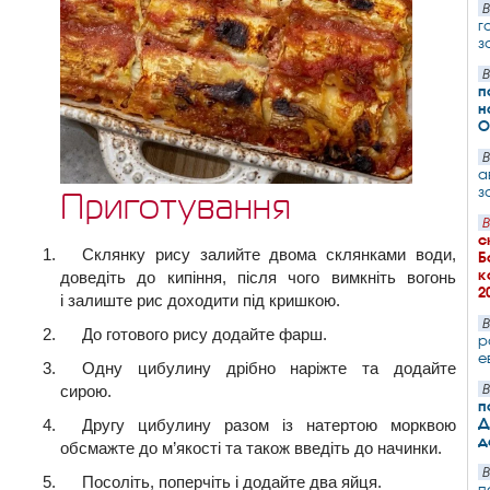
В
г
з
В
п
н
О
В
а
з
Приготування
В
с
Склянку рису залийте двома склянками води,
Б
к
доведіть до кипіння, після чого вимкніть вогонь
2
і залиште рис доходити під кришкою.
В
До готового рису додайте фарш.
р
е
Одну цибулину дрібно наріжте та додайте
сирою.
В
п
Д
Другу цибулину разом із натертою морквою
д
обсмажте до м’якості та також введіть до начинки.
В
Посоліть, поперчіть і додайте два яйця.
п