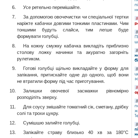
п
Усе ретельно перемішайте.
н
За допомогою овочечистки чи спеціальної тертки
В
наріжте кабачки довгими тонкими пластинами. Чим
р
тоншими будуть слайси, тим легше буде
В
формувати голубці.
П
ш
На кожну смужку кабачка викладіть приблизно
В
столову ложку начинки та акуратно загорніть
н
рулетиком.
б
Готові голубці щільно викладайте у форму для
В
ц
запікання, притискайте одне до одного, щоб вони
з
не втратили форму під час приготування.
В
Залишки овочевої засмажки рівномірно
о
розподіліть зверху.
В
п
Для соусу змішайте томатний сік, сметану, дрібку
ж
солі та трохи цукру.
T
Сумішшю залийте голубці.
В
п
Запікайте страву близько 40 хв за 180°С
н