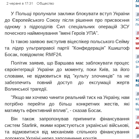
л
2 червня в 17:31
Общество
і
У Польщі пролунали заклики блокувати вступ України
В
х
до Європейського Союзу після рішення про присвоєння
п
одному з підрозділів Сил спеціальних операцій ЗСУ
почесного найменування "імені Героїв УПА".
В
ж
Із такою заявою виступив віцеспікер польського Сейму
ш
та лідер ультраправої партії "Конфедерація" Кшиштоф
м
Босак, повідомляє RMF24.
В
с
Політик заявив, що Варшава має заблокувати процес
з
євроінтеграції України до моменту, поки Київ, за його
словами, не відмовиться від "культу злочинців" та не
В
в
забезпечить повний доступ до ексгумації жертв
п
Волинської трагедії.
В
"Якщо ми хочемо чинити реальний тиск на Україну, нам
к
потрібно перейти до більш конкретних жестів, які
в
щ
матимуть ефективний вплив", - сказав Босак.
В
Він також запропонував припинити фінансування
п
систем Starlink, якими користуються українські військові,
д
та відмовитися від механізмів спільного фінансування
В
допомоги Україні через запозичення коштів.