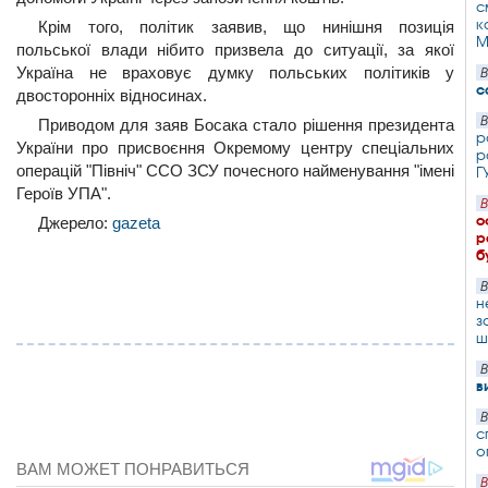
с
к
Крім того, політик заявив, що нинішня позиція
М
польської влади нібито призвела до ситуації, за якої
Україна не враховує думку польських політиків у
В
с
двосторонніх відносинах.
В
Приводом для заяв Босака стало рішення президента
р
України про присвоєння Окремому центру спеціальних
р
операцій "Північ" ССО ЗСУ почесного найменування "імені
Г
Героїв УПА".
В
о
Джерело:
gazeta
р
б
В
н
з
ш
В
в
В
с
о
В