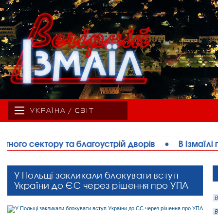
УКРАЇНА / СВІТ
ворів
•
В Ізмаїлі парафія ПЦУ офіційно відкрила
У Польщі закликали блокувати вступ
України до ЄС через рішення про УПА
В
В