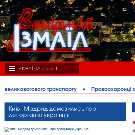
УКРАЇНА / СВІТ
орту
•
Правоохоронці запобігли теракту в Ізмаїлі
Київ і Мадрид домовились про
депортацію українців
В
В