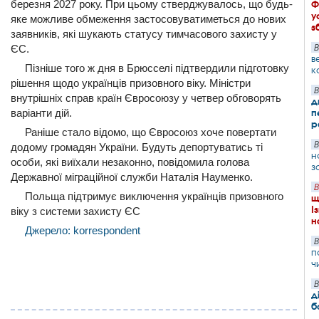
березня 2027 року. При цьому стверджувалось, що будь-
Ф
у
яке можливе обмеження застосовуватиметься до нових
з
заявників, які шукають статусу тимчасового захисту у
ЄС.
В
в
Пізніше того ж дня в Брюсселі підтвердили підготовку
к
рішення щодо українців призовного віку. Міністри
В
внутрішніх справ країн Євросоюзу у четвер обговорять
д
варіанти дій.
п
р
Раніше стало відомо, що Євросоюз хоче повертати
В
додому громадян України. Будуть депортуватись ті
н
особи, які виїхали незаконно, повідомила голова
з
Державної міграційної служби Наталія Науменко.
В
Польща підтримує виключення українців призовного
щ
І
віку з системи захисту ЄС
н
Джерело: korrespondent
В
п
ч
В
д
б