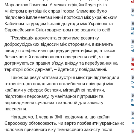
в
Марласкою Гомесом. У межах офіційної зустрічі з
міністром внутрішніх справ Ігорем Клименко було
В
м
підписано імплементаційний протокол між українським
Кабміном та урядом Іспанії до угоди між Україною та
В
с
Європейським Співтовариством про реадмісію осіб.
д
"Реалізація документа сприятиме розвитку
В
добросусідських відносин між сторонами, визначить
о
швидкі та ефективні процедури ідентифікації, а також
п
безпечного й організованого повернення осіб, які не
В
дотримуються правил в’їзду, виїзду та перебування на
п
д
території обох держав", – йдеться у повідомленні.
Також за результатами зустрічі міністри підтвердили
В
с
готовність до подальшого поглиблення співпраці між
п
країнами у сферах безпеки, міграційної політики,
В
підготовки персоналу, гуманітарної підтримки та
р
впровадження сучасних технологій для захисту
п
населення.
В
Нагадаємо, 1 червня ЗМІ повідомили, що країни
н
н
Євросоюзу обговорюють, чи варто позбавити українських
чоловіків призовного віку тимчасового захисту після
В