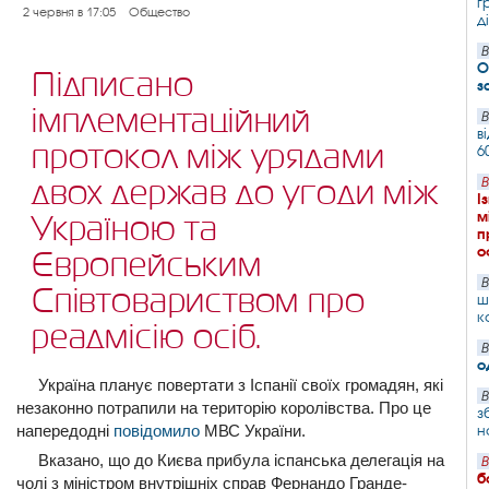
г
2 червня в 17:05
Общество
д
В
О
Підписано
з
імплементаційний
В
в
протокол між урядами
6
двох держав до угоди між
В
І
м
Україною та
п
о
Європейським
В
Співтовариством про
ш
к
реадмісію осіб.
В
о
Україна планує повертати з Іспанії своїх громадян, які
В
незаконно потрапили на територію королівства. Про це
з
напередодні
повідомило
МВС України.
н
Вказано, що до Києва прибула іспанська делегація на
В
б
чолі з міністром внутрішніх справ Фернандо Гранде-