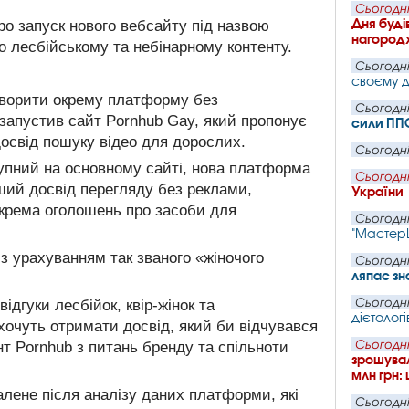
Сьогодні
Дня буді
о запуск нового вебсайту під назвою
нагородж
 лесбійському та небінарному контенту.
Сьогодні
своєму д
творити окрему платформу без
Сьогодні
 запустив сайт Pornhub Gay, який пропонує
сили ПП
освід пошуку відео для дорослих.
Сьогодні
тупний на основному сайті, нова платформа
Сьогодні
ший досвід перегляду без реклами,
України
окрема оголошень про засоби для
Сьогодні
"Мастер
з урахуванням так званого «жіночого
Сьогодні
ляпас зн
Сьогодні
ідгуки лесбійок, квір-жінок та
дієтологі
 хочуть отримати досвід, який би відчувався
Сьогодні
т Pornhub з питань бренду та спільноти
зрошувал
млн грн:
алене після аналізу даних платформи, які
Сьогодні