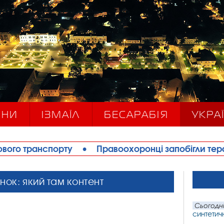
ИНИ
ІЗМАЇЛ
БЕСАРАБІЯ
УКРАЇ
рту
•
Правоохоронці запобігли теракту в Ізмаїлі:
нок: який там контент
Сьогодні
синтетичн