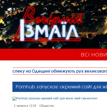
ВСІ НОВ
а Одещині обмежують рух великовагового транспо
Pornhub запускає окремий сайт для жі
2 червня в 12:09
Общество