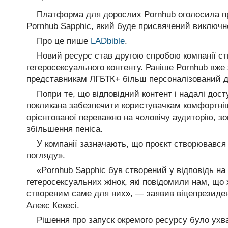
Платформа для дорослих Pornhub оголосила пр
Pornhub Sapphic, який буде присвячений виключно
Про це пише
LADbible
.
Новий ресурс став другою спробою компанії с
гетеросексуального контенту. Раніше Pornhub вже
представникам ЛГБТК+ більш персоналізований д
Попри те, що відповідний контент і надалі дос
покликана забезпечити користувачкам комфортні
орієнтованої переважно на чоловічу аудиторію, з
збільшення пеніса.
У компанії зазначають, що проєкт створювався 
погляду».
«Pornhub Sapphic був створений у відповідь на в
гетеросексуальних жінок, які повідомили нам, що
створеним саме для них», — заявив віцепрезиден
Алекс Кекесі.
Рішення про запуск окремого ресурсу було ухв