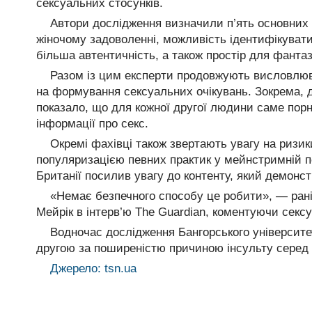
сексуальних стосунків.
Автори дослідження визначили п’ять основних п
жіночому задоволенні, можливість ідентифікувати
більша автентичність, а також простір для фантаз
Разом із цим експерти продовжують висловлюв
на формування сексуальних очікувань. Зокрема, д
показало, що для кожної другої людини саме по
інформації про секс.
Окремі фахівці також звертають увагу на ризики
популяризацією певних практик у мейнстримній по
Британії посилив увагу до контенту, який демонст
«Немає безпечного способу це робити», — ра
Мейрік в інтерв’ю The Guardian, коментуючи секс
Водночас дослідження Бангорського університ
другою за поширеністю причиною інсульту серед жі
Джерело: tsn.ua