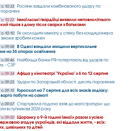
Росіяни завдали комбінованого удару по
 о 10:33
 поранені
Ізмаїльські гвардійці виявили неповнолітнього
 о 10:22
який пішов з дому після сварки з батьками
Як охолодити кімнату у спеку без кондиціонера:
 о 10:10
 зможе зробити кожен
В Одесі вандали знищили вертикальне
 о 09:58
ня на 36 опорах освітлення
Найбільші банки РФ потерпають від ударів по
 о 09:46
es, - СЗР
Афіша у кінотеатрі "Україна" з 6 по 12 серпня
 о 09:34
Удари по Запорізькій області: десять поранених
 о 09:23
Гороскоп на 7 серпня для всіх знаків зодіаку:
 о 09:15
и варто побути на самоті
Стартувала подача заяв до магістратури: що
 о 09:07
ати вступникам 2026 року
Щоранку о 9-й годині Ізмаїл разом з усією
 о 09:00
ржавою згадує українців, які віддали життя, - всіх:
х, цивільних та дітей