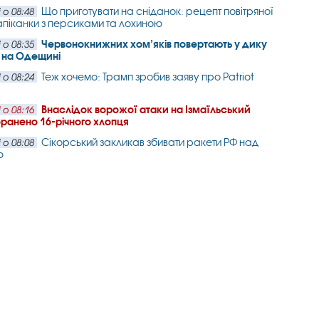
Що приготувати на сніданок: рецепт повітряної
 о 08:48
апіканки з персиками та лохиною
Червонокнижних хом’яків повертають у дику
 о 08:35
 на Одещині
Теж хочемо: Трамп зробив заяву про Patriot
 о 08:24
Внаслідок ворожої атаки на Ізмаїльський
 о 08:16
ранено 16-річного хлопця
Сікорський закликав збивати ракети РФ над
 о 08:08
ю