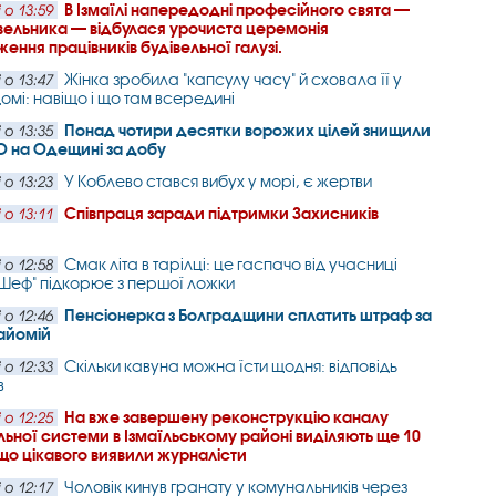
В Ізмаїлі напередодні професійного свята —
 о 13:59
вельника — відбулася урочиста церемонія
ення працівників будівельної галузі.
Жінка зробила "капсулу часу" й сховала її у
 о 13:47
омі: навіщо і що там всередині
Понад чотири десятки ворожих цілей знищили
 о 13:35
О на Одещині за добу
У Коблево стався вибух у морі, є жертви
 о 13:23
Співпраця заради підтримки Захисників
 о 13:11
Смак літа в тарілці: це гаспачо від учасниці
 о 12:58
Шеф" підкорює з першої ложки
Пенсіонерка з Болградщини сплатить штраф за
 о 12:46
айомій
Скільки кавуна можна їсти щодня: відповідь
 о 12:33
в
На вже завершену реконструкцію каналу
 о 12:25
ьної системи в Ізмаїльському районі виділяють ще 10
 що цікавого виявили журналісти
Чоловік кинув гранату у комунальників через
 о 12:17