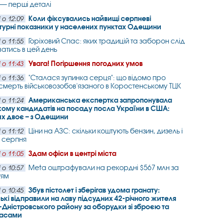
 — перші деталі
Коли фіксувались найвищі серпневі
 о 12:09
турні показники у населених пунктах Одещини
Горіховий Спас: яких традицій та заборон слід
 о 11:55
атись в цей день
Увага! Погіршення погодних умов
 о 11:43
"Сталася зупинка серця": що відомо про
 о 11:36
смерть військовозобов'язаного в Коростенському ТЦК
Американська експертка запропонувала
 о 11:24
ому кандидатів на посаду посла України в США:
х двоє – з Одещини
Ціни на АЗС: скільки коштують бензин, дизель і
 о 11:12
7 серпня
Здам офіси в центрі міста
 о 11:05
Meta оштрафували на рекордні $567 млн за
 о 10:57
тям
Збув пістолет і зберігав удома гранату:
 о 10:45
ькі відправили на лаву підсудних 42-річного жителя
-Дністровського району за оборудки зі зброєю та
пасами