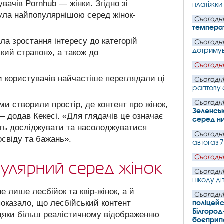
вачів Pornhub — жінки. Згідно зі
платіжки
була найпопулярнішою серед жінок-
Сьогодні
темпера
ла зростання інтересу до категорій
Сьогодні
дотримув
ький страпон», а також до
Сьогодні
и користувачів найчастіше переглядали ці
Сьогодні
раптову 
Сьогодні
и створили простір, де контент про жінок,
Зеленськ
— додав Кекесі. «Для глядачів це означає
серед ни
уть досліджувати та насолоджуватися
Сьогодні
свіду та бажань».
автогаз 
Сьогодні
улярний серед жінок
Сьогодні
шкоду ді
 лише лесбійок та квір-жінок, а й
Сьогодні
показало, що лесбійський контент
поліцейс
Білгород
вдяки більш реалістичному відображенню
боєпри