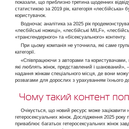
показали, що приблизно третина щоденних відвіду
статистикою за 2019 рік, категорія «лесбійська» 
користувачок.
Водночас аналітика за 2025 рік продемонструва
«лесбійські ножиці», «лесбійські MILF», «лесбійс
«трансгендерного» та «бісексуального» контенту.
При цьому компанія не уточнила, які саме груп
категорії.
«Співпрацюючи з авторами та користувачами, м
які люблять жінок, представлений і шанований», 
надання жінкам спеціального місця, де вони мож
розвагами для дорослих з урахуванням їхнього до
Чому такий контент поп
Очікується, що новий ресурс може зацікавити не
гетеросексуальних жінок. Дослідження 2025 року 
приваблює багатьох гетеросексуальних жінок за