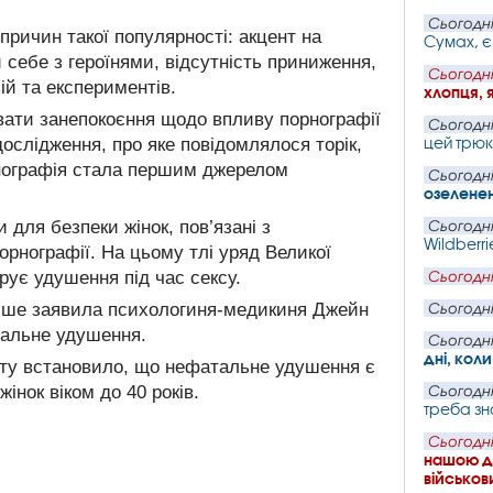
Сьогодні
ричин такої популярності: акцент на
Сумах, є
 себе з героїнями, відсутність приниження,
Сьогодні
ій та експериментів.
хлопця, 
ати занепокоєння щодо впливу порнографії
Сьогодні
цей трюк
ослідження, про яке повідомлялося торік,
рнографія стала першим джерелом
Сьогодні
озеленен
 для безпеки жінок, пов’язані з
Сьогодні
Wildberri
рнографії. На цьому тлі уряд Великої
рує удушення під час сексу.
Сьогодні
ніше заявила психологиня-медикиня Джейн
Сьогодні
уальне удушення.
Сьогодні
дні, кол
ету встановило, що нефатальне удушення є
нок віком до 40 років.
Сьогодні
треба зн
Сьогодні
нашою де
військови