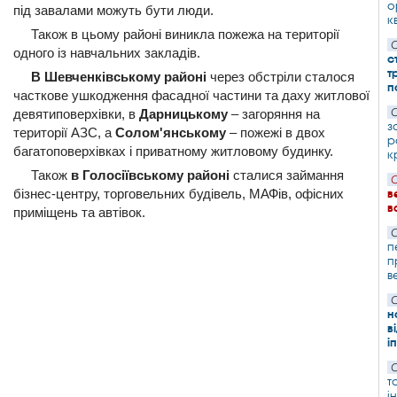
о
під завалами можуть бути люди.
к
Також в цьому районі виникла пожежа на території
С
одного із навчальних закладів.
с
т
В Шевченківському районі
через обстріли сталося
п
часткове ушкодження фасадної частини та даху житлової
девятиповерхівки, в
Дарницькому
– загоряння на
С
з
території АЗС, а
Солом'янському
– пожежі в двох
р
багатоповерхівках і приватному житловому будинку.
к
Також
в Голосіївському районі
сталися займання
С
бізнес-центру, торговельних будівель, МАФів, офісних
в
в
приміщень та автівок.
С
п
п
в
С
н
в
і
С
т
і