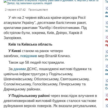
T
С
2 червня в 07:42
Происшествия
д
н
У ніч на 2 червня війська країни-агресора Росії
атакували Україну", десятками балістичних ракет,
С
ч
крилатими ракетами "Калібр і безпілотниками. Під
з
обстрілом були, зокрема, Київ, Дніпро, Харків й
Запоріжжя.
С
п
Київ та Київська область
п
У Києві
станом на ранок четверо
С
р
загиблих,
повідомив
мер Віталій Кличко.
п
Також ще 58 людей постраждали.
С
За
даними
ДСНС, пошкоджені житлові будинки та
п
цивільна інфраструктура у Подільському,
к
Шевченківському, Оболонському, Святошинському,
С
Соломʼянському, Голосіївському, Печерському та
в
б
Дарницькому районах.
У Подільському районі
через внаслідок влучання в
С
д
девятиповерховий житловий будинок сталося часткове
руйнування верхніх поверхів. Як вказали рятувальники,
С