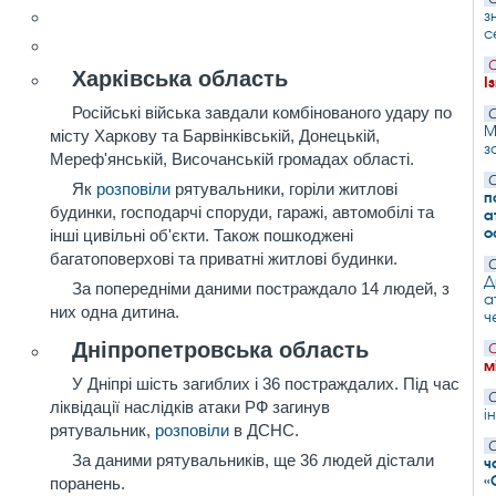
з
с
С
Харківська область
І
Російські війська завдали комбінованого удару по
С
М
місту Харкову та Барвінківській, Донецькій,
з
Мереф'янській, Височанській громадах області.
С
Як
розповіли
рятувальники, горіли житлові
п
будинки, господарчі споруди, гаражі, автомобілі та
а
о
інші цивільні об'єкти. Також пошкоджені
багатоповерхові та приватні житлові будинки.
С
Д
За попередніми даними постраждало 14 людей, з
а
них одна дитина.
ч
Дніпропетровська область
С
м
У Дніпрі шість загиблих і 36 постраждалих. Під час
С
ліквідації наслідків атаки РФ загинув
і
рятувальник,
розповіли
в ДСНС.
С
За даними рятувальників, ще 36 людей дістали
ч
«
поранень.