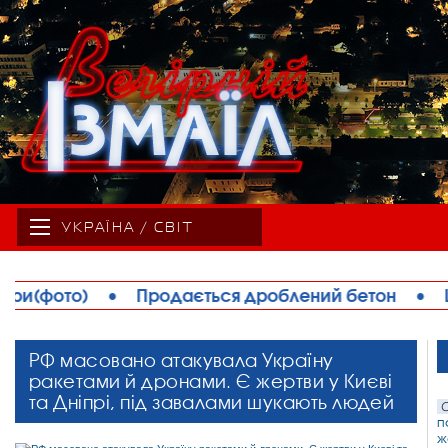
УКРАЇНА / СВІТ
я дроблений бетон
•
Шановні працівники ветери
РФ масовано атакувала Україну
ракетами й дронами. Є жертви у Києві
та Дніпрі, під завалами шукають людей
С
п
ж