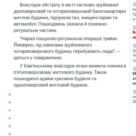
Внаслідок обстрілу в місті частково зруйновані
С
м
двоповерховий та чотириповерховий багатоквартирні
К
житлові будинки, підприємство, знищені гаражі та
у
автомобілі. Пошкоджень зазнала й пожежно-
С
рятувальна частина.
Б
а
"Наразі пошуково-рятувальна операція триває.
Ймовірно, під завалами зруйнованого
С
т
чотириповерхового будинку перебувають люди", –
У
ідеться у повідомленні.
с
У Кам’янському внаслідок атаки виникла пожежа в
С
п’ятиповерховому житлового будинку. Також
М
с
пошкоджені адміністративна будівля та
с
одноповерховий житловий будинок.
С
н
З