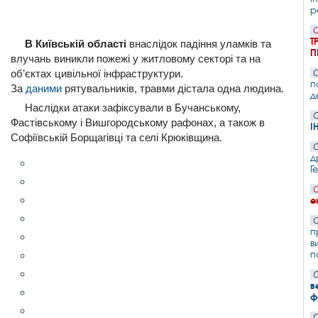
р
С
Т
В Київській області
внаслідок падіння уламків та
П
влучань виникли пожежі у житловому секторі та на
об’єктах цивільної інфраструктури.
С
п
За
даними
рятувальників, травми дістала одна людина.
д
Наслідки атаки зафіксували в Бучанському,
С
Фастівському і Вишгородському рафонах, а також в
І
Софіївській Борщагівці та селі Крюківщина.
С
д
Г
С
е
С
п
в
п
С
в
ф
С