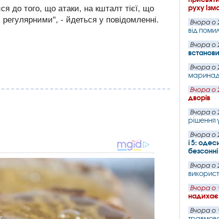
руху Ізм
ся до того, що атаки, на кшталт тієї, що
 регулярними", - йдеться у повідомленні.
Вчора о 
від поми
Вчора о 
встанови
Вчора о 
маринаду
Вчора о 
дворів
Вчора о 
рішення 
Вчора о 
і 5: оде
безсонні
Вчора о 
використа
Вчора о 
надихає 
Вчора о 
травмова