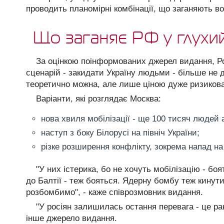
проводить планомірні комбінації, що заганяють во
Що заганяє РФ у глухий
За оцінкою поінформованих джерел видання, Ро
сценарій - закидати Україну людьми - більше не 
теоретично можна, але лише ціною дуже ризикова
Варіанти, які розглядає Москва:
нова хвиля мобілізації - ще 100 тисяч людей 
наступ з боку Білорусі на північ України;
різке розширення конфлікту, зокрема напад на 
"У них істерика, бо не хочуть мобілізацію - бо
до Балтії - теж бояться. Ядерну бомбу теж кинут
розбомбимо", - каже співрозмовник видання.
"У росіян залишилась остання перевага - це рак
інше джерело видання.