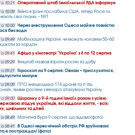
Оперативний штаб Ізмаїльської РДА інформує
 о 10:21
Війна в Ірані послабила США, тепер Росія та
 о 10:09
нюють свої плани, – NYT
Через знеструмлення Одеса майже повністю
 о 10:00
ася без води
Мобілізація в Україні: чи можуть чоловіки 50–60
 о 09:49
їжджати за кордон
Афіша у кінотеатрі "Україна" з 6 по 12 серпня
 о 09:41
Генштаб назвав втрати росіян за добу
 о 09:29
Гороскоп на 9 серпня: Овнам – прислухатися,
 о 09:21
відпустити минуле
ППО знешкодила 174 дронів та п’ять
 о 09:09
лей», якими росіяни з вечора атакували Україну
Щоранку о 9-й годині Ізмаїл разом з усією
 о 09:00
ржавою згадує українців, які віддали життя, - всіх:
х, цивільних та дітей
Магнітна буря 9 серпня: що відомо(фото)
 о 08:49
В Одесі через нічний обстріл РФ зруйновані
 о 08:41
та є постраждалі (фото)