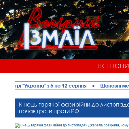
ВСІ НОВ
а" з 6 по 12 серпня
•
Шановні мешканці та гості І
Кінець гарячої фази війни до листопа
почав грати проти РФ