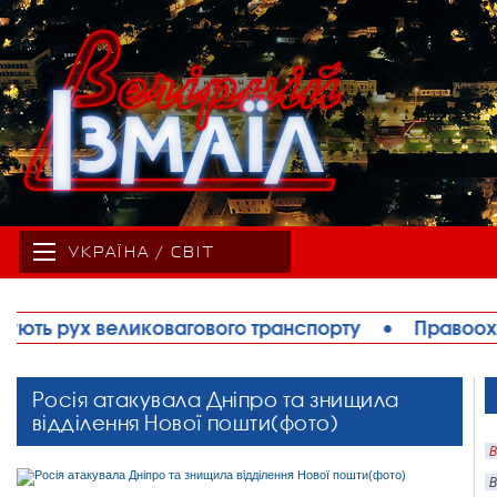
УКРАЇНА / СВІТ
нспорту
•
Правоохоронці запобігли теракту в Ізма
Росія атакувала Дніпро та знищила
відділення Нової пошти(фото)
В
В