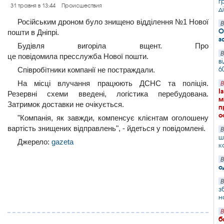
г
31 травня в 13:44
Происшествия
д
Російським дроном було знищено відділення №1 Нової
В
О
пошти в Дніпрі.
з
Будівля вигоріла вщент. Про
В
це повідомила пресслужба Нової пошти.
в
6
Співробітники компанії не постраждали.
На місці влучання працюють ДСНС та поліція.
В
І
Резервні схеми введені, логістика перебудована.
м
Затримок доставки не очікується.
п
о
"Компанія, як завжди, компенсує клієнтам оголошену
вартість знищених відправлень", - йдеться у повідомлені.
В
ш
Джерело:
gazeta
к
В
о
В
з
н
В
б