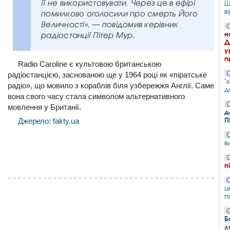
її не використовувати. Через це в ефірі
Ш
в
помилково оголосили про смерть Його
Величності», — повідомив керівник
С
н
радіостанції Пітер Мур.
Д
у
п
Radio Caroline є культовою британською
С
радіостанцією, заснованою ще у 1964 році як «піратське
"
радіо», що мовило з кораблів біля узбережжя Англії. Саме
д
вона свого часу стала символом альтернативного
С
мовлення у Британії.
д
П
Джерело: fakty.ua
С
в
С
п
С
ц
п
С
Б
л