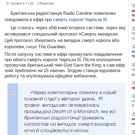
21 травня в 11:26
Общество
С
ш
Британська радіостанція Radio Caroline помилково
т
повідомила в ефірі про
смерть короля Чарльза III
.
т
Це сталось через збій комп’ютерної системи, через яку
С
У
активувався спеціальний протокол «Смерть монарха».
с
Цей протокол зберігають на випадок смерті короля або
королеви,
пише
The Guardian.
С
с
Після запуску системи в ефірі прозвучало повідомлення
У
про нібито смерть короля Чарльза III. Після оголошення
прозвучав британський гімн God Save the King, а сам ефір
С
ч
зник приблизно на 15 хвилин. Згодом станція відновила
в
роботу та опублікувала офіційне вибачення.
С
о
«Через комп'ютерну помилку в нашій
С
головній студії у вівторок удень, 19
к
травня, випадково активувалась
5
процедура Death of a Monarch, яку всі
С
британські радіостанції тримають
з
напоготові на випадок смерті монарха,
п
хоча й сподіваються ніколи
С