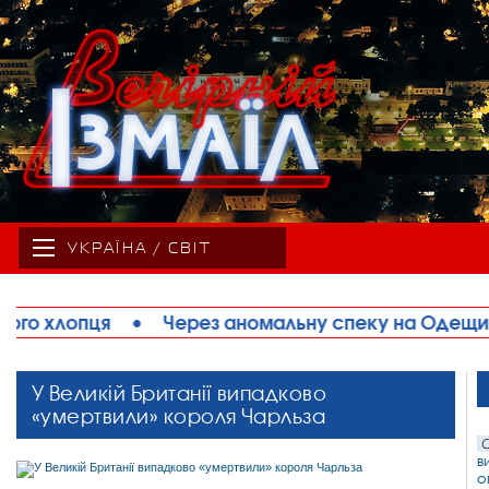
УКРАЇНА / СВІТ
альну спеку на Одещині обмежують рух великоваг
У Великій Британії випадково
«умертвили» короля Чарльза
С
в
о