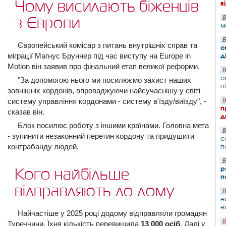
Чому висилають біженців
в
В
з Європи
м
В
Європейський комісар з питань внутрішніх справ та
с
міграції Магнус Бруннер під час виступу на Europe in
д
Motion він заявив про фінальний етап великої реформи.
В
о
"За допомогою нього ми посилюємо захист наших
п
зовнішніх кордонів, впроваджуючи найсучаснішу у світі
систему управління кордонами - систему в'їзду/виїзду", -
В
п
сказав він.
д
Блок посилює роботу з іншими країнами. Головна мета
В
- зупинити незаконний перетин кордону та придушити
с
контрабанду людей.
п
В
р
Кого найбільше
п
відправляють до дому
В
н
н
Найчастіше у 2025 році додому відправляли громадян
В
Туреччини. Їхня кількість перевищила
13 000 осіб.
Далі у