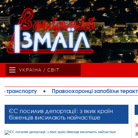
УКРАЇНА / СВІТ
онці запобігли теракту в Ізмаїлі: затримано жінку, 
ЄС посилив депортації: з яких країн
біженців висилають найчастіше
В
В