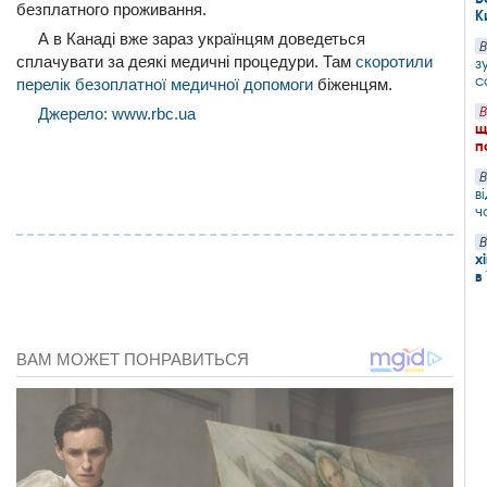
безплатного проживання.
К
А в Канаді вже зараз українцям доведеться
В
сплачувати за деякі медичні процедури. Там
скоротили
з
с
перелік безоплатної медичної допомоги
біженцям.
Джерело: www.rbc.ua
В
щ
п
В
в
ч
В
х
в