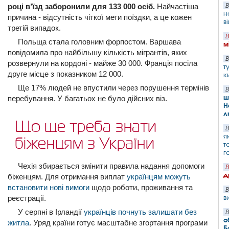
році в’їзд заборонили для 133 000 осіб.
Найчастіша
В
н
причина - відсутність чіткої мети поїздки, а це кожен
в
третій випадок.
В
Польща стала головним форпостом. Варшава
м
повідомила про найбільшу кількість мігрантів, яких
В
розвернули на кордоні - майже 30 000. Франція посіла
т
друге місце з показником 12 000.
к
Ще 17% людей не впустили через порушення термінів
В
ш
перебування. У багатьох не було дійсних віз.
Н
л
Що ще треба знати
В
я
біженцям з України
т
г
Чехія збирається змінити правила надання допомоги
В
д
біженцям. Для отримання виплат
українцям можуть
встановити нові вимоги
щодо роботи, проживання та
В
в
реєстрації.
У серпні в Ірландії
українців почнуть залишати без
В
о
житла
. Уряд країни готує масштабне згортання програми
Б