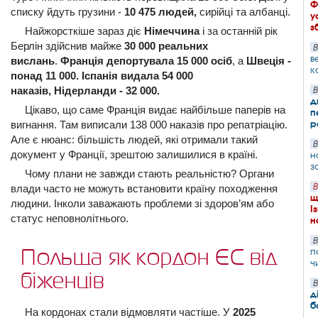
Ф
списку йдуть грузини -
10 475 людей,
сирійці та албанці.
у
з
Найжорсткіше зараз діє
Німеччина
і за останній рік
Берлін здійснив майже
30 000 реальних
В
в
вислань
.
Франція депортувала 15 000 осіб
, а
Швеція -
к
понад 11 000. Іспанія видала 54 000
наказів, Нідерланди - 32 000.
В
д
Цікаво, що саме Франція видає найбільше паперів на
п
р
вигнання. Там виписали 138 000 наказів про репатріацію.
Але є нюанс: більшість людей, які отримали такий
В
документ у Франції, зрештою залишилися в країні.
н
з
Чому плани не завжди стають реальністю? Органи
В
влади часто не можуть встановити країну походження
щ
людини. Інколи заважають проблеми зі здоров’ям або
І
статус неповнолітнього.
н
В
Польща як кордон ЄС від
п
ч
біженців
В
д
б
На кордонах стали відмовляти частіше. У
2025