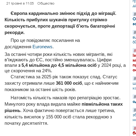
г
21 травня в 11:05
Общество
д
Європа кардинально змінює підхід до міграції.
В
О
Кількість прибулих шукачів притулку стрімко
з
скорочується, проте депортації б’ють багаторічні
рекорди.
В
в
Про це повідомляє посилання на
6
дослідження
Euronews
.
В
За останні чотири роки кількість нових мігрантів, які
І
в’їжджають до ЄС, постійно зменшувалась. Цифри
м
впали
з 5,4 мільйона до 4,5 мільйона осіб
у 2024 році, а
п
о
це скорочення на 24%.
Статистика за 2025 рік також показує спад. Статус
В
захисту отримали лише
361 000 осіб
, що є найнижчим
ш
к
показником за останні шість років.
В
Натомість кількість наказів про репатріацію зростає.
о
Минулого року влада видала майже
півмільйона таких
рішень
. Хоча фактично повертається лише третина,
В
з
кількість висилок у 155 000 осіб стала рекордною з
н
початку десятиліття.
В
б