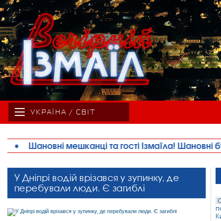
УКРАЇНА / СВІТ
сті Ізмаїла! Шановні будівельники міста!
•
На 89
У Дніпрі водій врізався у зупинку, де
перебували люди. Є загиблі
С
п
К