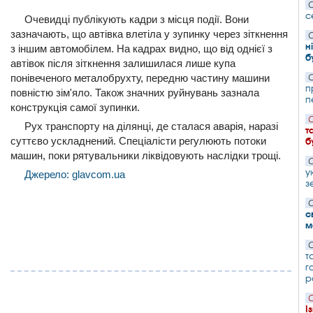
С
с
Очевидці публікують кадри з місця події. Вони
зазначають, що автівка влетіла у зупинку через зіткнення
С
н
з іншим автомобілем. На кадрах видно, що від однієї з
б
автівок після зіткнення залишилася лише купа
понівеченого металобрухту, передню частину машини
С
п
повністю зім'яло. Також значних руйнувань зазнала
п
конструкція самої зупинки.
С
Рух транспорту на ділянці, де сталася аварія, наразі
т
суттєво ускладнений. Спеціалісти регулюють потоки
б
машин, поки рятувальники ліквідовують наслідки трощі.
С
у
Джерело: glavcom.ua
з
С
с
м
С
т
г
р
С
І