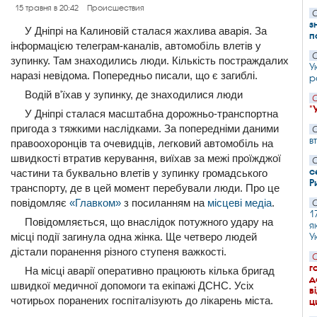
15 травня в 20:42
Происшествия
С
з
У Дніпрі на Калиновій сталася жахлива аварія. За
п
інформацією телеграм-каналів, автомобіль влетів у
С
зупинку. Там знаходились люди. Кількість постраждалих
У
наразі невідома. Попередньо писали, що є загиблі.
р
Водій в'їхав у зупинку, де знаходилися люди
С
"
У Дніпрі сталася масштабна дорожньо-транспортна
пригода з тяжкими наслідками. За попередніми даними
С
в
правоохоронців та очевидців, легковий автомобіль на
швидкості втратив керування, виїхав за межі проїжджої
С
с
частини та буквально влетів у зупинку громадського
Р
транспорту, де в цей момент перебували люди. Про це
повідомляє
«Главком»
з посиланням на
місцеві медіа
.
С
1
Повідомляється, що внаслідок потужного удару на
я
місці події загинула одна жінка. Ще четверо людей
У
дістали поранення різного ступеня важкості.
С
г
На місці аварії оперативно працюють кілька бригад
д
швидкої медичної допомоги та екіпажі ДСНС. Усіх
в
чотирьох поранених госпіталізують до лікарень міста.
ц