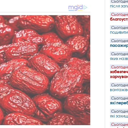
Сьогодні
після заг
Сьогодні
благоуст
Сьогодні
подивит
Сьогодні
пасажир
Сьогодні
яких наз
Сьогодні
забезпеч
харчува
Сьогодні
вантажів
Сьогодні
які пере
Сьогодні
які захи
Сьогодні