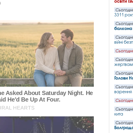
освіти І
Сьогодні
3311 рок
Сьогодні
балкона 
Сьогодні
війні без
Сьогодні
Сьогодні
жертвами
Сьогодні
Голови Н
Сьогодні
варення з
Сьогодні
Сьогодні
кита
Сьогодні
Болград