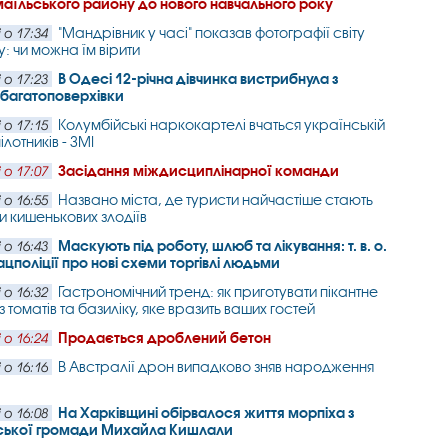
змаїльського району до нового навчального року
"Мандрівник у часі" показав фотографії світу
 о 17:34
у: чи можна їм вірити
В Одесі 12-річна дівчинка вистрибнула з
 о 17:23
багатоповерхівки
Колумбійські наркокартелі вчаться українській
 о 17:15
пілотників - ЗМІ
Засідання міждисциплінарної команди
 о 17:07
Названо міста, де туристи найчастіше стають
 о 16:55
 кишенькових злодіїв
Маскують під роботу, шлюб та лікування: т. в. о.
 о 16:43
ацполіції про нові схеми торгівлі людьми
Гастрономічний тренд: як приготувати пікантне
 о 16:32
 томатів та базиліку, яке вразить ваших гостей
Продається дроблений бетон
 о 16:24
В Австралії дрон випадково зняв народження
 о 16:16
На Харківщині обірвалося життя морпіха з
 о 16:08
ської громади Михайла Кишлали