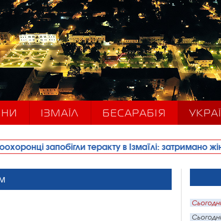
ИНИ
ІЗМАЇЛ
БЕСАРАБІЯ
УКРАЇ
 теракту в Ізмаїлі: затримано жінку, причетну до йо
ом
Сьогодні
Сьогодні