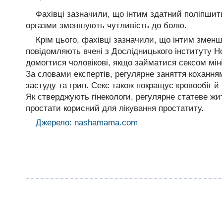
Фахівці зазначили, що інтим здатний поліпшити
оргазми зменшують чутливість до болю.
Крім цього, фахівці зазначили, що інтим змен
повідомляють вчені з Дослідницького інституту Но
домогтися чоловікові, якщо займатися сексом мін
За словами експертів, регулярне заняття кохан
застуду та грип. Секс також покращує кровообіг й 
Як стверджують гінекологи, регулярне статеве жи
простати корисний для лікування простатиту.
Джерело: nashamama.com