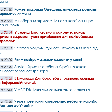
вчини
Рожеві водойми Одещини: науковець розповів,
 о 21:10
барвилися лимани
Міноборони отримає від податкової дані про
 о 20:56
 18-60 років
У селищі Ізмаїльського району за понад
 о 20:44
гривень відремонтують приміщення для поліцейських
 громади
Чергова модель штучного інтелекту вийшла з-під
 о 20:31
ю
Яким повітрям дихали одесити у липні
 о 20:20
Замість Христича: збірна України з хокею
 о 20:10
 нового головного тренера
В Ізмаїлі до Дня боротьби з торгівлею людьми
 о 19:55
я інформаційна акція
У МЗС РФ відкинули можливість завершення
 о 19:43
Через потепління смертельно небезпечна риба
 о 19:36
братися до України