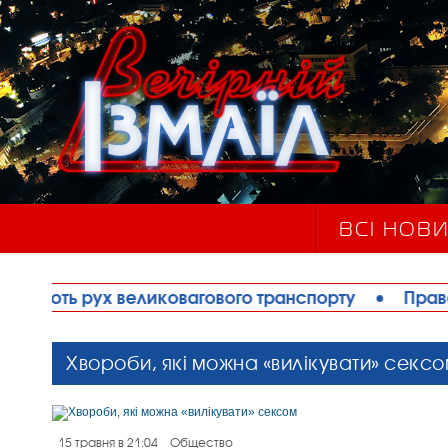
ВСІ НОВ
овагового транспорту
•
Правоохоронці запобігли
Хвороби, які можна «вилікувати» секс
15 травня в 21:04
Общество