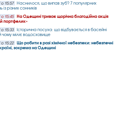
Наснилося, що випав зуб? 7 популярних
 о 15:57
 із різних сонників
На Одещині триває щорічна благодійна акція
 о 15:45
ий портфелик»
Історична посуха: що відбувається в басейні
 о 15:33
й чому міліє водосховище
Що робити в разі хімічної небезпеки: небезпечні
 о 15:22
Україні, зокрема на Одещині