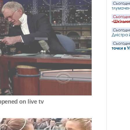
Сьогодні
тлумачень
Сьогодні
«Шкільн
Сьогодні
Дністра 
Сьогодні
точки в 