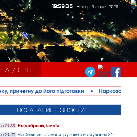
19:59:38
Четвер, 6 серпня 2026
НА / СВІТ
го підготовки
•
Наркозалежний житель Ізмаїла 
ПОСЛЕДНИЕ НОВОСТИ
На добраніч, Ізмаїл!
 о 21:35
На Київщині сталося групове зґвалтування 21-
 о 21:23