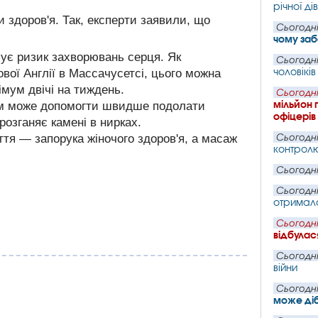
річної ді
 здоров'я. Так, експерти заявили, що
Сьогодні
чому за
шує ризик захворювань серця. Як
Сьогодні
чоловіків
вої Англії в Массачусетсі, цього можна
імум двічі на тиждень.
Сьогодні
мільйон 
ням може допомогти швидше подолати
офіцерів
розганяє камені в нирках.
ття — запорука жіночого здоров'я, а масаж
Сьогодні
контрол
Сьогодні
Сьогодні
отримала
Сьогодні
відбулас
Сьогодні
війни
Сьогодні
може ді