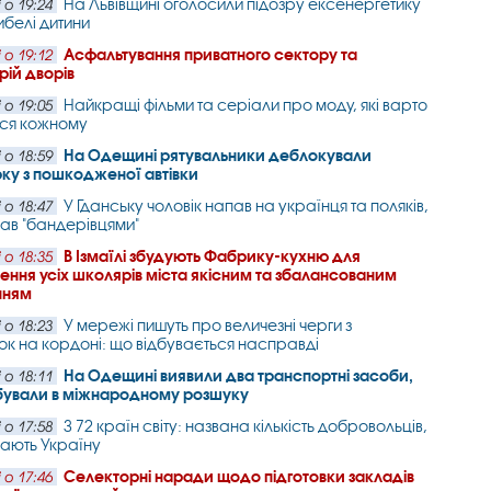
На Львівщині оголосили підозру ексенергетику
 о 19:24
ибелі дитини
Асфальтування приватного сектору та
 о 19:12
рій дворів
Найкращі фільми та серіали про моду, які варто
 о 19:05
ися кожному
На Одещині рятувальники деблокували
 о 18:59
ку з пошкодженої автівки
У Гданську чоловік напав на українця та поляків,
 о 18:47
вав "бандерівцями"
В Ізмаїлі збудують Фабрику-кухню для
 о 18:35
ення усіх школярів міста якісним та збалансованим
нням
У мережі пишуть про величезні черги з
 о 18:23
ок на кордоні: що відбувається насправді
На Одещині виявили два транспортні засоби,
 о 18:11
бували в міжнародному розшуку
З 72 країн світу: названа кількість добровольців,
 о 17:58
щають Україну
Селекторні наради щодо підготовки закладів
 о 17:46