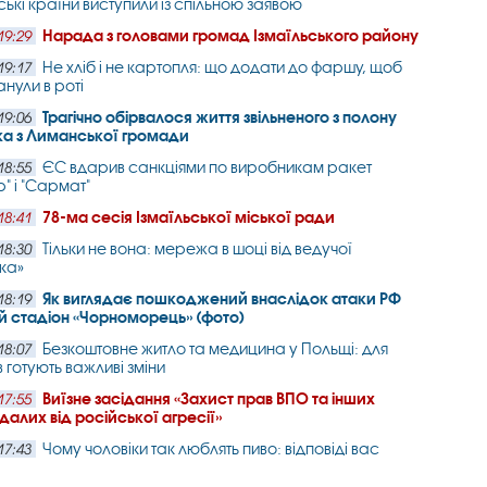
ькі країни виступили із спільною заявою
Нарада з головами громад Ізмаїльського району
19:29
Не хліб і не картопля: що додати до фаршу, щоб
19:17
анули в роті
Трагічно обірвалося життя звільненого з полону
19:06
ка з Лиманської громади
ЄС вдарив санкціями по виробникам ракет
18:55
" і "Сармат"
78-ма сесія Ізмаїльської міської ради
18:41
Тільки не вона: мережа в шоці від ведучої
18:30
ка»
Як виглядає пошкоджений внаслідок атаки РФ
18:19
 стадіон «Чорноморець» (фото)
Безкоштовне житло та медицина у Польщі: для
18:07
 готують важливі зміни
Виїзне засідання «Захист прав ВПО та інших
17:55
алих від російської агресії»
Чому чоловіки так люблять пиво: відповіді вас
17:43