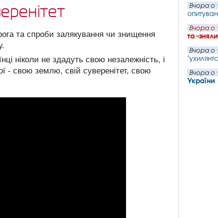
Вчора о 
веренітет
опитуван
Вчора о 
рога та спроби залякування чи знищення
та «знял
у.
Вчора о 
"ухилянтс
аїнці ніколи не здадуть свою незалежність, і
ої - свою землю, свій суверенітет, свою
Вчора о 
України