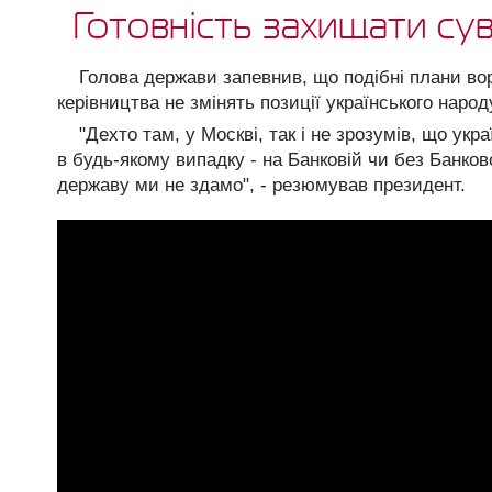
Готовність захищати су
Голова держави запевнив, що подібні плани во
керівництва не змінять позиції українського народ
"Дехто там, у Москві, так і не зрозумів, що укр
в будь-якому випадку - на Банковій чи без Банков
державу ми не здамо", - резюмував президент.