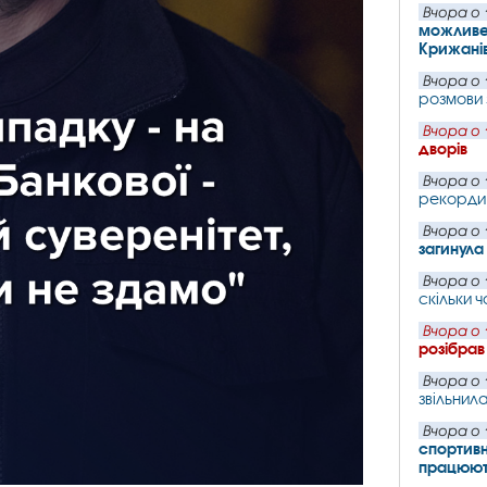
Вчора о 
можливе 
Крижані
Вчора о 
розмови
Вчора о 
дворів
Вчора о 
рекорди 
Вчора о 
загинул
Вчора о 
скільки 
Вчора о 
розібрав
Вчора о 
звільнил
Вчора о 
спортивн
працюють