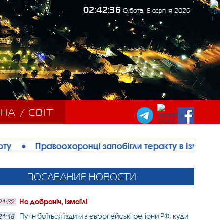
02:42:38
Субота, 8 серпня 2026
НА / СВІТ
оронці запобігли теракту в Ізмаїлі: затримано жінку
ПОСЛЕДНИЕ НОВОСТИ
На добраніч, Ізмаїл!
21:32
Путін боїться їздити в європейські регіони РФ, куди
21:18