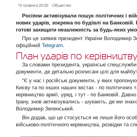
15 травня в 20:00
Общество
Росіяни активізували пошук політичних і вій
нових ударів, зокрема по будівлі на Банковій.
готові захищати незалежність за будь-яких умо
Про це заявив президент України Володимир З
офіційний
Telegram
.
План ударів по керівництву
За словами президента, українські спецслужби
документи, де детально розписані цілі для майбутн
"Є у нас і російські документи, у яких пропоную
Києву та по інших наших містах - по політичних т
керівництво армії, уряд, і тут - по Банковій. Дав
Ірану, знов активізувались - шукають, де ми знах
Володимир Зеленський.
Він додав, що це стосується не лише його особ
військово-політичного керівництва, розвідки та с