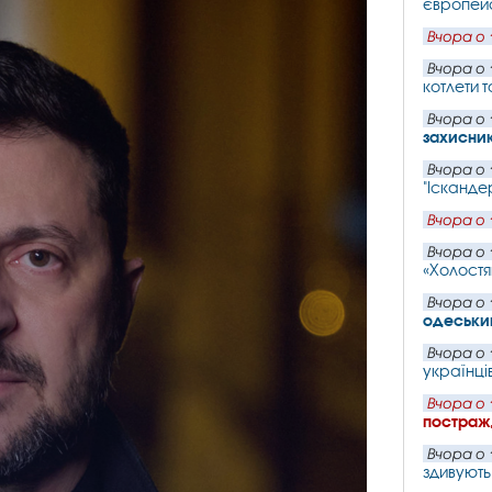
європейс
Вчора о 
Вчора о 
котлети т
Вчора о 
захисни
Вчора о 
"Іскандер
Вчора о 
Вчора о 
«Холостя
Вчора о 
одеський
Вчора о 
українців
Вчора о 
постражд
Вчора о 
здивують