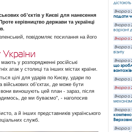
дістають 
Вчора о 
ськових об’єктів у Києві для нанесення
падати ч
 Проте керівництво держави та українці
Вчора о 
в.
варіант д
еленський, повідомляє посилання на його
Вчора о 
Вчора о 
 України
візиту
Вчора о 
 мають у розпорядженні російські
що зробл
іх атак у столиці та інших містах країни.
вантажів
ться цілі для ударів по Києву, удари по
Вчора о 
а військових об’єктах, де може бути
Вчора о 
но вони виношують цей план - зараз, після
Вчора о 
одимось, де ми буваємо", - наголосив
механізм
Вчора о 
исто, а й інших представників українського
компенса
Верховн
пеціальних служб.
Вчора о 