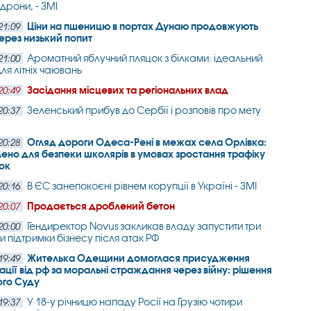
дрони, - ЗМІ
Ціни на пшеницю в портах Дунаю продовжують
21:09
ерез низький попит
Ароматний яблучний пляцок з білками: ідеальний
21:00
ля літніх чаювань
Засідання місцевих та регіональних влад
20:49
Зеленський прибув до Сербії і розповів про мету
20:37
Огляд дороги Одеса-Рені в межах села Орлівка:
20:28
ено для безпеки школярів в умовах зростання трафіку
ок
В ЄС занепокоєні рівнем корупції в Україні - ЗМІ
20:16
Продається дроблений бетон
20:07
Гендиректор Novus закликав владу запустити три
20:00
и підтримки бізнесу після атак РФ
Жителька Одещини домоглася присудження
19:49
ції від рф за моральні страждання через війну: рішення
ого Суду
У 18-у річницю нападу Росії на Грузію чотири
19:37