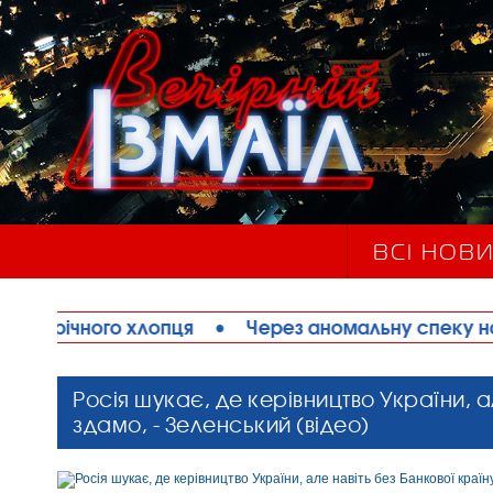
ВСІ НОВ
опця
•
Через аномальну спеку на Одещині обме
Росія шукає, де керівництво України, а
здамо, - Зеленський (відео)