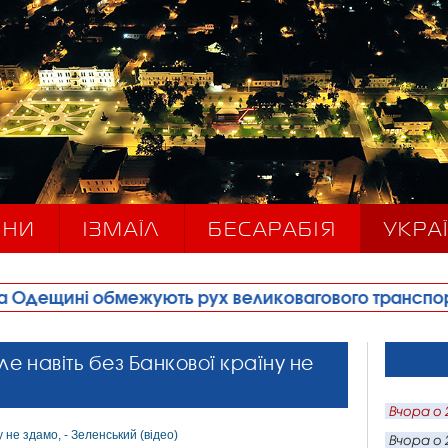
ИНИ
ІЗМАЇЛ
БЕСАРАБІЯ
УКРАЇ
жують рух великовагового транспорту
•
Правоох
ле навіть без Банкової країну не
Вчора о 
Вчора о 