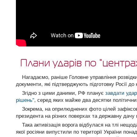
Плани ударів по "центра
Нагадаємо, раніше Головне управління розвідк
документи, які підтверджують підготовку Росії до
Згідно з цими даними, РФ планує
завдати удар
рішень"
, серед яких майже два десятки політичних
Зокрема, на оприлюднених фото цілей зафіксова
президента на різних поверхах та державну дачу
Така активізація ворога відбулася на тлі нещод
якої росіяни випустили по території України понад