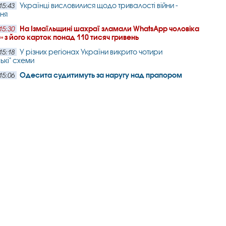
Українці висловилися щодо тривалості війни -
15:43
ня
На Ізмаїльщині шахраї зламали WhatsApp чоловіка
15:30
и» з його карток понад 110 тисяч гривень
У різних регіонах України викрито чотири
15:18
ькі" схеми
Одесита судитимуть за наругу над прапором
15:06