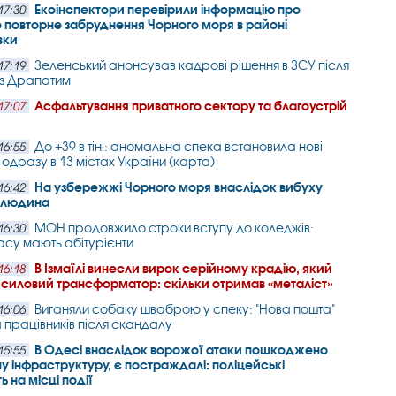
Екоінспектори перевірили інформацію про
17:30
повторне забруднення Чорного моря в районі
вки
Зеленський анонсував кадрові рішення в ЗСУ після
17:19
 з Драпатим
Асфальтування приватного сектору та благоустрій
17:07
До +39 в тіні: аномальна спека встановила нові
16:55
одразу в 13 містах України (карта)
На узбережжі Чорного моря внаслідок вибуху
16:42
а людина
МОН продовжило строки вступу до коледжів:
16:30
часу мають абітурієнти
В Ізмаїлі винесли вирок серійному крадію, який
16:18
 силовий трансформатор: скільки отримав «металіст»
Виганяли собаку шваброю у спеку: "Нова пошта"
16:06
а працівників після скандалу
В Одесі внаслідок ворожої атаки пошкоджено
15:55
у інфраструктуру, є постраждалі: поліцейські
 на місці події