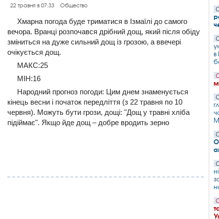
22 травня в 07:33
Общество
С
р
Хмарна погода буде триматися в Ізмаїлі до самого
ч
вечора. Вранці розпочався дрібний дощ, який після обіду
С
зміниться на дуже сильний дощ із грозою, а ввечері
у
очікується дощ.
в
б
МАКС:25
С
МІН:16
м
Народний прогноз погоди: Цим днем знаменується
С
кінець весни і початок передліття (з 22 травня по 10
г
червня). Можуть бути грози, дощі: "Дощ у травні хліба
ч
М
підіймає". Якщо йде дощ – добре вродить зерно
С
О
а
С
н
з
н
С
т
У