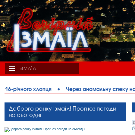
ІЗМАЇЛ
 аномальну спеку на Одещині обмежують рух вели
Доброго ранку Ізмаїл! Прогноз погоди
на сьогодні
С
у
Н