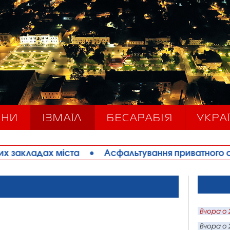
ИНИ
ІЗМАЇЛ
БЕСАРАБІЯ
УКРАЇ
іста
•
Асфальтування приватного сектору та благ
Вчора о 
Вчора о 