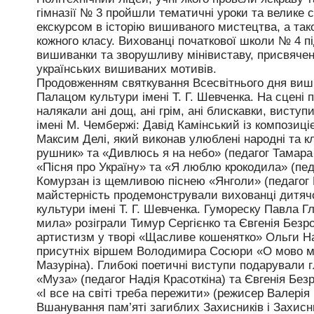
гімназії № 3 пройшли тематичні уроки та велике
екскурсом в історію вишиваного мистецтва, а та
кожного класу. Вихованці початкової школи № 4 
вишиванки та зворушливу мінівиставу, присвячен
українських вишиваних мотивів.
Продовженням святкування Всесвітнього дня виши
Палацом культури імені Т. Г. Шевченка. На сцені
налякали ані дощ, ані грім, ані блискавки, висту
імені М. Чембержі: Давід Камінський із композиц
Максим Делі, який виконав улюблені народні та кл
рушник» та «Дивлюсь я на небо» (педагог Тамара 
«Пісня про Україну» та «Я люблю крокодила» (пед
Комурзан із щемливою піснею «Янголи» (педагог
майстерність продемонстрували вихованці дитячо
культури імені Т. Г. Шевченка. Гумореску Павла Г
мила» розіграли Тимур Сергієнко та Євгенія Безр
артистизм у творі «Щасливе кошенятко» Ольги Н
присутніх віршем Володимира Сосюри «О мово мо
Мазуріна). Глибокі поетичні виступи подарували 
«Муза» (педагог Надія Красоткіна) та Євгенія Бе
«І все на світі треба пережити» (режисер Валерія
Вшанування пам’яті загиблих Захисників і Захисн