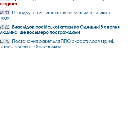
Telegram
Роналду захистив кохану після хвилі критики в
15:33
ежах
Внаслідок російської атаки по Одещині 5 серпня
15:22
а людина, ще восьмеро постраждали
Постачання ракет для ППО скоротилося втричі,
15:10
артнерів вони є, - Зеленський