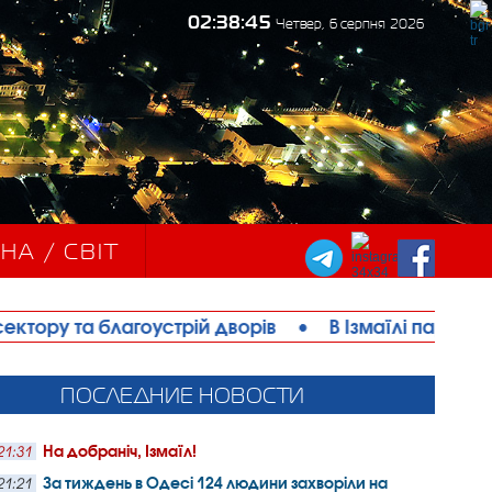
02:38:46
Четвер, 6 серпня 2026
НА / СВІТ
оустрій дворів
•
В Ізмаїлі парафія ПЦУ офіційно
ПОСЛЕДНИЕ НОВОСТИ
На добраніч, Ізмаїл!
21:31
За тиждень в Одесі 124 людини захворіли на
21:21