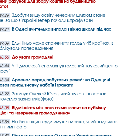
ний рахунок для збору коштів на будівництво
ото)
Здобути вищу освіту нечесним шляхом стане
19:29
е: за що в Україні тепер почали штрафувати
В Одесі вчителька випала з вікна школи під час
19:21
Ель-Ніньо може спричинити голод у 45 країнах: в
19:09
блікували попередження
До уваги громадян!
18:56
У Підмосков’ї спалахнув головний науковий центр
18:44
мосу"
Арсенал серед побутових речей: на Одещині
18:34
ховав понад тисячу набоїв і гранати
Загинув Олексій Юков, який шукав і повертав
18:22
полеглих захисників(фото)
Відмінність між поняттями «запит на публічну
18:08
ію» та «звернення громадянина»
На Рівненщині судитимуть чоловіка, який надсилав
17:56
ї інтимні фото
Після атак на порти Одещини Україна просить
17:43