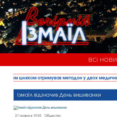
ВСІ НОВ
м отримував метадон у двох медичних закладах м
Ізмаїл відзначив День вишиванки
21 травня в 19:55
Общество