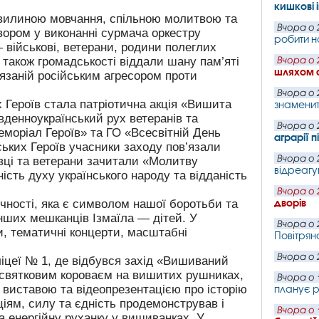
кишкові 
хвилиною мовчання, спільною молитвою та
Вчора о 
ором у виконанні сурмача оркестру
робити н
військові, ветерани, родини полеглих
а також громадськості віддали шану пам’яті
Вчора о 
шляхом 
в’язаній російським агресором проти
Вчора о 
Героїв стала патріотична акція «Вишита
знаменит
Південноукраїнський рух ветеранів та
Вчора о 
моріал Героїв» та ГО «Всесвітній День
аграрії 
ських Героїв учасники заходу пов’язали
Вчора о 
вці та ветерани зачитали «Молитву
відреагу
ість духу українського народу та відданість
Вчора о 
дворів
чності, яка є символом нашої боротьби та
нших мешканців Ізмаїла — дітей. У
Вчора о 
и, тематичні концерти, масштабні
Повітряно
Вчора о 
іцеї № 1, де відбувся захід «Вишиваний
, святковим короваєм на вишитих рушниках,
Вчора о 
 виставою та відеопрезентацією про історію
планує р
іям, силу та єдність продемонстрував і
Вчора о 
та енергійну руханку у вишиванках. У