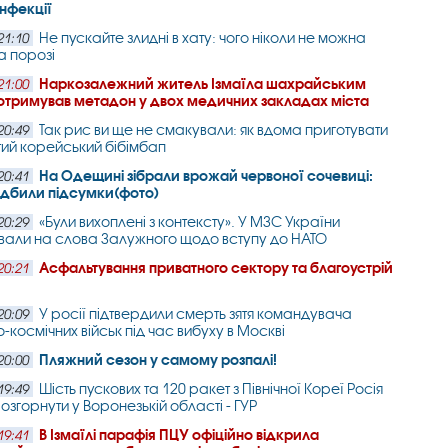
інфекції
Не пускайте злидні в хату: чого ніколи не можна
21:10
а порозі
Наркозалежний житель Ізмаїла шахрайським
21:00
отримував метадон у двох медичних закладах міста
Так рис ви ще не смакували: як вдома приготувати
20:49
ий корейський бібімбап
На Одещині зібрали врожай червоної сочевиці:
20:41
підбили підсумки(фото)
«Були вихоплені з контексту». У МЗС України
20:29
вали на слова Залужного щодо вступу до НАТО
Асфальтування приватного сектору та благоустрій
20:21
У росії підтвердили смерть зятя командувача
20:09
-космічних військ під час вибуху в Москві
Пляжний сезон у самому розпалі!
20:00
Шість пускових та 120 ракет з Північної Кореї Росія
19:49
озгорнути у Воронезькій області - ГУР
В Ізмаїлі парафія ПЦУ офіційно відкрила
19:41