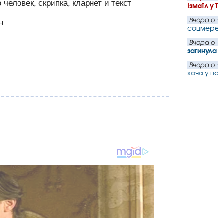
Ізмаїл у 
Вчора о 
соцмер
Вчора о 
загинул
Вчора о 
хоча у п