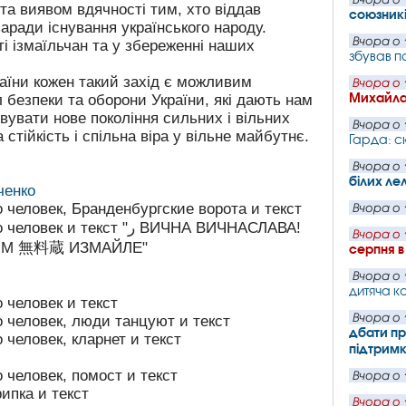
та виявом вдячності тим, хто віддав
союзник
аради існування українського народу.
Вчора о 
ті ізмаїльчан та у збереженні наших
збував п
раїни кожен такий захід є можливим
Вчора о 
Михайла
 безпеки та оборони України, які дають нам
вувати нове покоління сильних і вільних
Вчора о 
тійкість і спільна віра у вільне майбутнє.
Гарда: с
Вчора о 
білих ле
ченко
Вчора о 
Вчора о 
серпня в
Вчора о 
дитяча ка
Вчора о 
дбати пр
підтрим
Вчора о 
Вчора о 