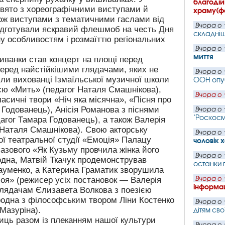
благодій
 свято з хореографічними виступами й
храму(ф
кож виступами з тематичними гаслами від
Вчора о 
підготували яскравий флешмоб на честь Дня
складніш
у особливостям і розмаїттю регіональних
Вчора о 
миття
ванки став концерт на площі перед
 перед найстійкішими глядачами, яких не
Вчора о 
пили вихованці Ізмаїльської музичної школи
ООН опу
ією «Мить» (педагог Наталя Смашнікова),
Вчора о 
асичні твори «Ніч яка місячна», «Пісня про
Годованець), Анісія Романова з піснями
Вчора о 
"Роскос
агог Тамара Годованець), а також Валерія
 Наталя Смашнікова). Свою акторську
Вчора о 
ї театральної студії «Емоція» Палацу
чоловік 
лазового «Як Кузьму провчила жінка його
Вчора о 
одна, Матвій Ткачук продемонстрував
останки 
ауменко, а Катерина Граматик зворушила
Вчора о 
я» (режисер усіх постановок — Валерія
інформац
глядачам Єлизавета Волкова з поезією
зродна з філософським твором Ліни Костенко
Вчора о 
 Мазуріна).
дітям сво
иць разом із плеканням нашої культури
Вчора о 