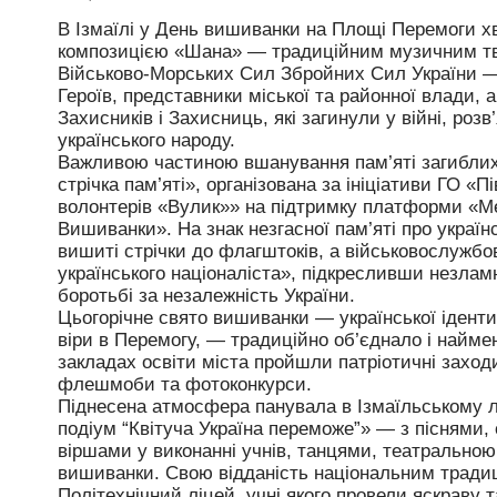
В Ізмаїлі у День вишиванки на Площі Перемоги 
композицією «Шана» — традиційним музичним тв
Військово-Морських Сил Збройних Сил України — 
Героїв, представники міської та районної влади, 
Захисників і Захисниць, які загинули у війні, роз
українського народу.
Важливою частиною вшанування пам’яті загиблих 
стрічка пам’яті», організована за ініціативи ГО «
волонтерів «Вулик»» на підтримку платформи «Ме
Вишиванки». На знак незгасної пам’яті про україн
вишиті стрічки до флагштоків, а військовослужбо
українського націоналіста», підкресливши незламн
боротьбі за незалежність України.
Цьогорічне свято вишиванки — української іденти
віри в Перемогу, — традиційно об’єднало і найме
закладах освіти міста пройшли патріотичні заход
флешмоби та фотоконкурси.
Піднесена атмосфера панувала в Ізмаїльському л
подіум “Квітуча Україна переможе”» — з піснями
віршами у виконанні учнів, танцями, театральною
вишиванки. Свою відданість національним традиц
Політехнічний ліцей, учні якого провели яскраву 