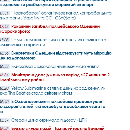
ів допомогти розблокувати морський експорт
"Наркобарон" організував канал контрабанди та
17:31
сихотропи в Україну та ЄС - СБУ(фото)
Роковини загибелі поліцейського Одещини
17:18
 Сороки(фото)
Італія заплатить за вилов гігантських сомів в озері
17:05
кільки можна отримати
Енергетики Одещини відстежуватимуть міграцію
16:56
лек за допомогою
Блискавка розколола німецьке місто навпіл
16:44
Моніторинг досліджень за період з 27 липня по 2
16:31
 Ізмаїльському районі
Yellow Submarine святкує день народження: як
16:20
зка The Beatles стала світовим хітом
В Одесі ювенальні поліцейські продовжують
16:10
о здоровʼя дітей, які потребують особливої уваги та
ки
Стефанішина отримала підозру - ЦПК
15:57
Будьте в курсі подій. Підписуйтесь на Вечірній
15:45