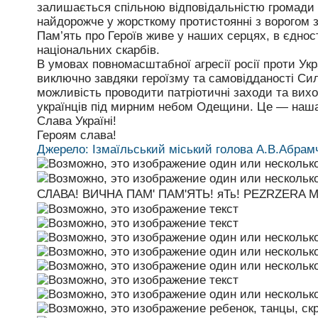
залишається спільною відповідальністю громади 
найдорожче у жорсткому протистоянні з ворогом з
Пам’ять про Героїв живе у наших серцях, в єднос
національних скарбів.
В умовах повномасштабної агресії росії проти Ук
виключно завдяки героїзму та самовідданості Сил
можливість проводити патріотичні заходи та вихо
українців під мирним небом Одещини. Це — наша с
Слава Україні!
Героям слава!
Джерело: Ізмаїльський міський голова А.В.Абрам