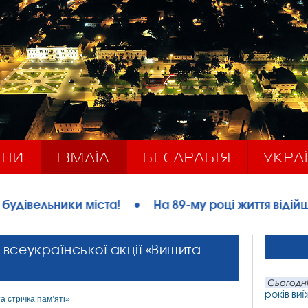
ИНИ
ІЗМАЇЛ
БЕСАРАБІЯ
УКРАЇ
та!
•
На 89-му році життя відійшов у вічність М
 всеукраїнської акції «Вишита
Сьогодні
років ви