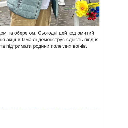
м та оберегом. Сьогодні цей код омитий
я акції в Ізмаїлі демонструє єдність півдня
 та підтримати родини полеглих воїнів.