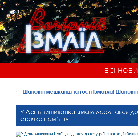
ВСІ НОВ
мешканці та гості Ізмаїла! Шановні будівельники міс
У День вишиванки Ізмаїл доєднався до
стрічка пам’яті»