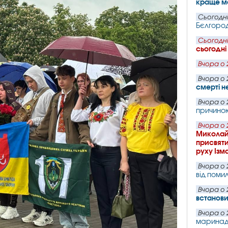
краще мо
Сьогодні
Бєлгород
Сьогодні
сьогодні
Вчора о 
Вчора о 
смерті н
Вчора о 
причино
Вчора о 
Миколайо
присвяти
руху Ізм
Вчора о 
від поми
Вчора о 
встанови
Вчора о 
маринаду