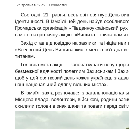
21 травня в 12:42
Общество
Сьогодні, 21 травня, весь світ святкує День ви
ідентичності. В Ізмаїлі цей день набув особливого
Громадська організація «Південноукраїнський рух 
в місті патріотичну акцію «Вишита стрічка пам’ят
Захід став відповіддю на заклики та ініціатив
«Всесвітній День Вишиванки» з метою об’єднати с
титанам.
Головна мета акції — започаткувати нову щор
безмежної вдячності полеглим Захисникам і Захи
щоб у цей святковий день кожен українець згадав
наш національний одяг у вільних містах.
В Ізмаїлі захід розпочався з загальнонаціонал
Місцева влада, волонтери, військові, родини заг
схилили голови в знак шани та поваги перед світ