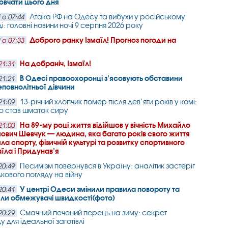
вчати цього дня
Атака РФ на Одесу та вибухи у російському
 о 07:44
і: головні новини ночі 9 серпня 2026 року
Доброго ранку Ізмаїл! Прогноз погоди на
 о 07:33
На добраніч, Ізмаїл!
21:31
В Одесі правоохоронці з’ясовують обставини
21:21
еповнолітньої дівчини
13-річний хлопчик помер після дев’яти років у комі:
21:09
ю став шматок сиру
На 89-му році життя відійшов у вічність Михайло
21:00
вич Шевчук — людина, яка багато років свого життя
ла спорту, фізичній культурі та розвитку спортивного
аїла і Придунав’я
Песимізм повернувся в Україну: аналітик застеріг
20:49
лкового погляду на війну
У центрі Одеси змінили правила повороту та
20:41
ли обмежувачі швидкості(фото)
Смачний печений перець на зиму: секрет
20:29
 для ідеальної заготівлі