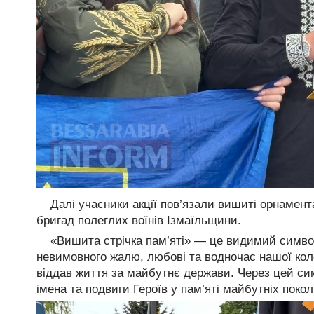
Далі учасники акції пов’язали вишиті орнамен
бригад полеглих воїнів Ізмаїльщини.
«Вишита стрічка пам’яті» — це видимий символ
невимовного жалю, любові та водночас нашої коле
віддав життя за майбутнє держави. Через цей си
імена та подвиги Героїв у пам’яті майбутніх покол