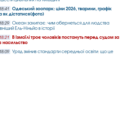
Одеський зоопарк: ціни 2026, тварини, графік
18:41
а як дістатися(фото)
Океан закипає: чим обернеться для людства
18:29
ніший Ель-Ніньйо в історії
В Ізмаїлі троє чоловіків постануть перед судом за
18:21
 насильство
Уряд змінив стандарти середньої освіти: що це
18:09