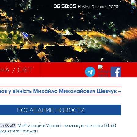
06:58:07
Неділя, 9 серпня 2026
НА / СВІТ
ихайло Миколайович Шевчук — людина, яка багато рокі
ПОСЛЕДНИЕ НОВОСТИ
Мобілізація в Україні: чи можуть чоловіки 50–60
 о 09:49
їжджати за кордон