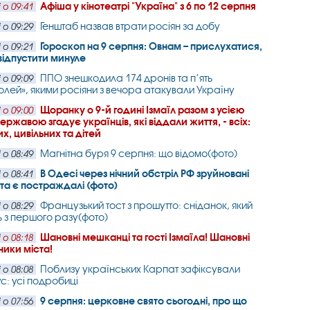
Афіша у кінотеатрі "Україна" з 6 по 12 серпня
 о 09:41
Генштаб назвав втрати росіян за добу
 о 09:29
Гороскоп на 9 серпня: Овнам – прислухатися,
 о 09:21
відпустити минуле
ППО знешкодила 174 дронів та п’ять
 о 09:09
лей», якими росіяни з вечора атакували Україну
Щоранку о 9-й годині Ізмаїл разом з усією
 о 09:00
ржавою згадує українців, які віддали життя, - всіх:
х, цивільних та дітей
Магнітна буря 9 серпня: що відомо(фото)
 о 08:49
В Одесі через нічний обстріл РФ зруйновані
 о 08:41
та є постраждалі (фото)
Французький тост з прошутто: сніданок, який
 о 08:29
ь з першого разу(фото)
Шановні мешканці та гості Ізмаїла! Шановні
 о 08:18
ники міста!
Поблизу українських Карпат зафіксували
 о 08:08
с: усі подробиці
9 серпня: церковне свято сьогодні, про що
 о 07:56