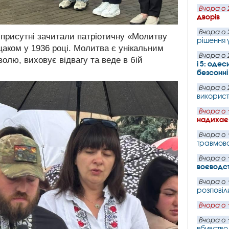
Вчора о 
дворів
Вчора о 
 присутні зачитали патріотичну «Молитву
рішення 
аком у 1936 році. Молитва є унікальним
Вчора о 
олю, виховує відвагу та веде в бій
і 5: оде
безсонні
Вчора о 
використа
Вчора о 
надихає 
Вчора о 
травмова
Вчора о 
воєводст
Вчора о 
розповіл
Вчора о 
Вчора о 
вбивство