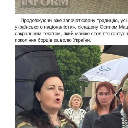
Продовжуючи вже започатковану традицію, усі
українського націоналіста», складену Осипом Мащ
сакральним текстом, який майже століття гартує в
покоління борців за волю України.