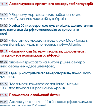
Асфальтування приватного сектору та благоустрій
20:21
У Чорному морі стає надто небезпечно: яке
20:09
ухвалила Туреччина через війну в Україні
Хотіла 50 тис. євро, але суд вирішив, що вистачить
20:00
ситка вимагала від рф компенсацію за тривоги та
 ночі
«Настав час укладати угоду». Ілон Маск блокує
20:00
ння Starlink для ударів по території рф — Atlantic
«Чарівний світ бісеру»: творчість, що розвиває,
19:41
та відкриває нові можливості(фото)
Зіткнення трьох авто на Житомирщині: семеро
19:29
них, серед них – двоє дітей(фото)
Одещина отримала 6 генераторів від польського
19:21
ва – ОВА
"Молимося, коли веземо пацієнта": медики
19:09
и BBC про полювання російських дронів
Продається дроблений бетон
19:00
Довічне ув’язнення — 11 військових рф засудили за
18:49
 шести цивільних на Київщині