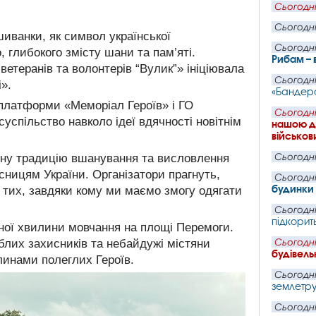
Сьогодні
Сьогодні
шиванки, як символ української
Сьогодні
, глибокого змісту шани та пам’яті.
Рибам – 
ветеранів та волонтерів “Вулик”» ініціювала
Сьогодні
і».
«Бандеро
и платформи «Меморіал Героїв» і ГО
Сьогодні
успільство навколо ідеї вдячності новітнім
нашою де
військови
ічну традицію вшанування та висловлення
Сьогодні
сницям України. Організатори прагнуть,
Сьогодні
будинки 
 тих, завдяки кому ми маємо змогу одягати
Сьогодні
підкорит
ьної хвилини мовчання на площі Перемоги.
иблих захисників та небайдужі містяни
Сьогодні
будівель
линами полеглих Героїв.
Сьогодні
землетру
Сьогодні