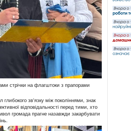
Вчора о 
роботи т
Вчора о 
найруйнів
Вчора о 
домашнє
Вчора о 
означає
тами стрічки на флагштоки з прапорами
 глибокого зв’язку між поколіннями, знак
ктивної відповідальності перед тими, хто
мвол громада прагне назавжди закарбувати
інь.