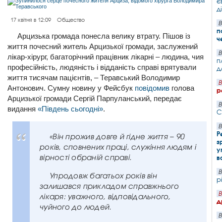
є
д
17 квітня в 12:09
Общество
В
п
Арцизька громада понесла велику втрату. Пішов із
ч
життя почесний житель Арцизької громади, заслужений
В
лікар-хірург, багаторічний працівник лікарні – людина, чия
п
професійність, людяність і відданість справі врятували
д
життя тисячам пацієнтів, – Теравський Володимир
В
Антонович. Сумну новину у Фейсбук
повідомив
голова
р
Арцизької громади Сергій Парпуланський, передає
В
видання
«Південь сьогодні»
.
С
В
Р
«Він прожив довге й гідне життя – 90
з
років, сповнених праці, служіння людям і
у
вірності обраній справі.
в
В
Упродовж багатьох років він
р
залишався прикладом справжнього
В
лікаря: уважного, відповідального,
д
чуйного до людей.
В