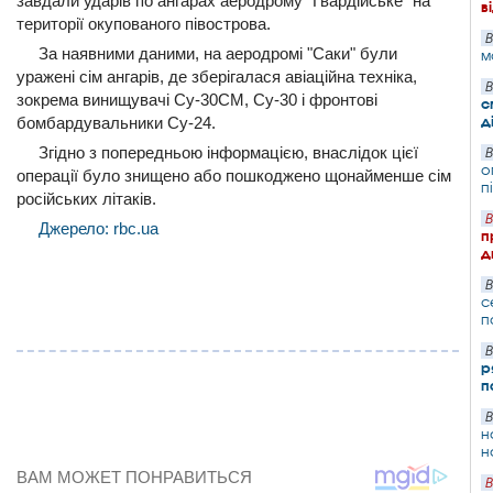
завдали ударів по ангарах аеродрому "Гвардійське" на
в
території окупованого півострова.
В
За наявними даними, на аеродромі "Саки" були
м
уражені сім ангарів, де зберігалася авіаційна техніка,
В
зокрема винищувачі Су-30СМ, Су-30 і фронтові
с
д
бомбардувальники Су-24.
Згідно з попередньою інформацією, внаслідок цієї
В
о
операції було знищено або пошкоджено щонайменше сім
п
російських літаків.
В
Джерело: rbc.ua
п
д
В
с
п
В
р
п
В
н
н
В