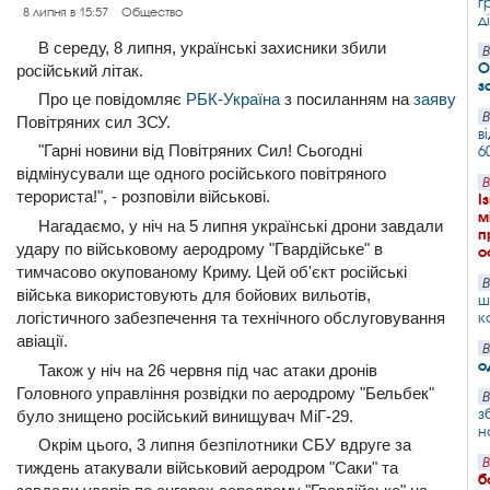
г
8 липня в 15:57
Общество
д
В середу, 8 липня, українські захисники збили
В
О
російський літак.
з
Про це повідомляє
РБК-Україна
з посиланням на
заяву
В
Повітряних сил ЗСУ.
в
"Гарні новини від Повітряних Сил! Сьогодні
6
відмінусували ще одного російського повітряного
В
терориста!", - розповіли військові.
І
м
Нагадаємо, у ніч на 5 липня українські дрони завдали
п
удару по військовому аеродрому "Гвардійське" в
о
тимчасово окупованому Криму. Цей об'єкт російські
В
війська використовують для бойових вильотів,
ш
логістичного забезпечення та технічного обслуговування
к
авіації.
В
о
Також у ніч на 26 червня під час атаки дронів
Головного управління розвідки по аеродрому "Бельбек"
В
з
було знищено російський винищувач МіГ-29.
н
Окрім цього, 3 липня безпілотники СБУ вдруге за
В
тиждень атакували військовий аеродром "Саки" та
б