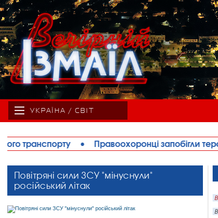
УКРАЇНА / СВІТ
ту
•
Правоохоронці запобігли теракту в Ізмаїлі: 
Повітряні сили ЗСУ "мінуснули"
російський літак
В
В