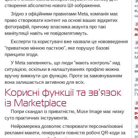
В
створення абсолютно нового ШІ-зображення.
к
в
Згідно з офіційними правилами Meta, компанія має
щ
право створювати контент на основі ваших відкритих
В
фотографій, причому власника акаунта про такі
п
маніпуляції навіть не повідомлятимуть.
д
Експерти та користувачі вже назвали це нововведення
В
с
"приватною мінною пасткою", яке порушує базові
к
принципи згоди.
М
У Meta запевняють, що люди "мають контроль" над
В
ситуацією, оскільки в налаштуваннях профілю можна
с
вручну вимкнути цю функцію. Проте за замовчуванням
В
вона залишається активною для всіх.
р
р
Корисні функції та зв'язок
Г
із Marketplace
В
о
Попри скандал із приватністю, Muse Image має низку
р
суто практичних інструментів.
б
Нейромережа дозволяє створювати персоналізовані
В
н
рекламні макети, генерувати повністю робочі QR-коди за
з