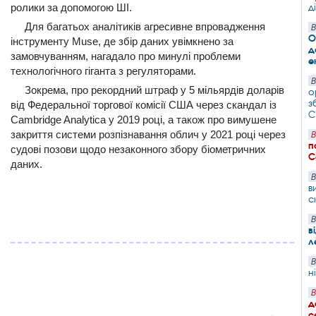
ролики за допомогою ШІ.
д
Для багатьох аналітиків агресивне впровадження
В
О
інструменту Muse, де збір даних увімкнено за
д
замовчуванням, нагадало про минулі проблеми
е
технологічного гіганта з регуляторами.
В
Зокрема, про рекордний штраф у 5 мільярдів доларів
о
з
від Федеральної торгової комісії США через скандал із
С
Cambridge Analytica у 2019 році, а також про вимушене
закриття системи розпізнавання облич у 2021 році через
В
п
судові позови щодо незаконного збору біометричних
С
даних.
В
в
с
В
в
л
В
н
В
д
с