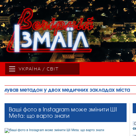
УКРАЇНА / СВІТ
чних закладах міста
•
В Ізмаїлі парафія ПЦУ оф
Ваші фото в Instagram може змінити ШІ
Meta: що варто знати
С
с