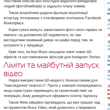
текстовим описом або безслідно видаляти випадкових
ш
людей (фотобомберів) із заднього плану знімків.
В
Також розробники додали функцію візуалізації
в
інтер'єру, інтегровану з платформою оголошень Facebook
В
Marketplace.
с
о
Користувачі можуть завантажити фото свого гаража чи
кімнати і за допомогою ШІ подивитися, як там
В
виглядатиме вживаний диван чи шафа перед тим, як
В
купувати їх у продавця.
с
"
Крім того, на базі Muse запущено пакет нових ШІ-
ефектів та кастомізованих фільтрів для Instagram Stories.
В
п
Ліміти та майбутній запуск
х
відео
В
я
п
Наразі використання ШІ-моделі є безкоштовним для
"повсякденної творчості". Проте у компанії попереджають:
В
п
якщо користувач перевищить встановлений ліміт на
і
генерацію, йому доведеться оформити платну підписку.
г
Також Meta офіційно підтвердила, що вже працює над
В
інструментом Muse Video, який дозволить створювати
с