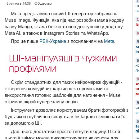
С
8 липня в 14:08
Общество
ш
в
Meta представила новий ШІ-генератор зображень
Muse Image. Функція, яка під час розробки мала кодову
С
І
назву Mango, стала безкоштовно доступною у додатку
Meta AI, а також в Instagram Stories та WhatsApp.
В
Про це пише
РБК-Україна
з посиланням на
Meta
.
В
л
і
ШІ-маніпуляції з чужими
В
х
профілями
п
В
Окрім стандартних для таких нейромереж функцій -
ж
створення комедійних картинок за промптами та
ш
м
використання готових шаблонів для натхнення - Muse
отримав вкрай суперечливу опцію.
В
с
Інструмент дозволяє користувачам брати фотографії з
з
будь-якого публічного акаунта в Instagram і змінювати їх
В
за допомогою ШІ.
в
п
Для цього достатньо просто тегнути людину. Після
цього її знімок можна використовувати як основу для