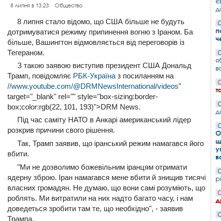
є
8 липня в 13:23
Общество
д
8 липня стало відомо, що США більше не будуть
С
п
дотримуватися режиму припинення вогню з Іраном. Ба
ч
більше, Вашингтон відмовляється від переговорів із
Тегераном.
С
я
З такою заявою виступив президент США Дональд
в
Трамп, повідомляє
РБК-Україна
з посиланням на
С
//www.youtube.com/@DRMNewsInternational/videos
"
т
target="_blank" rel="" style="box-sizing:border-
С
box;color:rgb(22, 101, 193)">DRM News.
д
Під час саміту НАТО в Анкарі американський лідер
С
розкрив причини свого рішення.
О
щ
Так, Трамп заявив, що іранський режим намагався його
у
вбити.
в
"Ми не дозволимо божевільним іранцям отримати
С
ядерну зброю. Іран намагався мене вбити й знищив тисячі
р
власних громадян. Не думаю, що вони самі розуміють, що
С
роблять. Ми витратили на них надто багато часу, і нам
д
доведеться зробити там те, що необхідно", - заявив
С
Трампа.