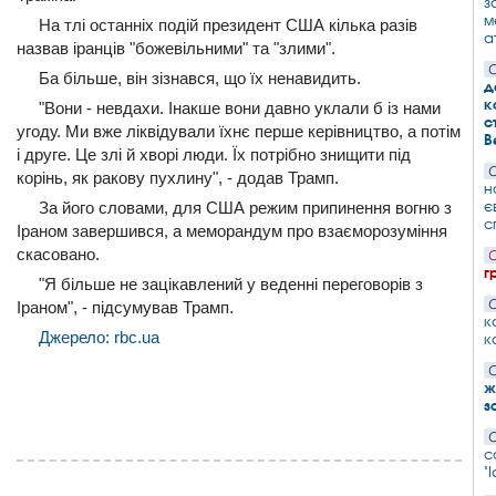
з
м
На тлі останніх подій президент США кілька разів
а
назвав іранців "божевільними" та "злими".
С
Ба більше, він зізнався, що їх ненавидить.
д
к
"Вони - невдахи. Інакше вони давно уклали б із нами
с
угоду. Ми вже ліквідували їхнє перше керівництво, а потім
В
і друге. Це злі й хворі люди. Їх потрібно знищити під
С
корінь, як ракову пухлину", - додав Трамп.
н
є
За його словами, для США режим припинення вогню з
с
Іраном завершився, а меморандум про взаєморозуміння
скасовано.
С
г
"Я більше не зацікавлений у веденні переговорів з
С
Іраном", - підсумував Трамп.
к
Джерело: rbc.ua
к
С
ж
з
С
с
"