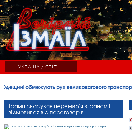
УКРАЇНА / СВІТ
иковагового транспорту
•
Правоохоронці запобіг
Трамп скасував перемир'я з Іраном і
відмовився від переговорів
С
С