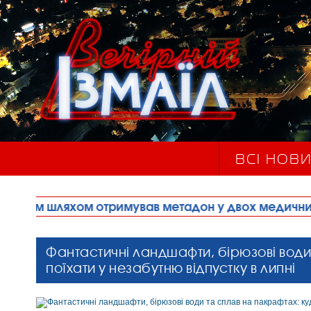
ВСІ НОВ
 отримував метадон у двох медичних закладах мі
Фантастичні ландшафти, бірюзові води
поїхати у незабутню відпустку в липні