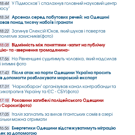
У Підмосков’ї спалахнув головний науковий центр
18:44
мосу"
Арсенал серед побутових речей: на Одещині
18:34
ховав понад тисячу набоїв і гранати
Загинув Олексій Юков, який шукав і повертав
18:22
полеглих захисників(фото)
Відмінність між поняттями «запит на публічну
18:08
ію» та «звернення громадянина»
На Рівненщині судитимуть чоловіка, який надсилав
17:56
ї інтимні фото
Після атак на порти Одещини Україна просить
17:43
ів допомогти розблокувати морський експорт
"Наркобарон" організував канал контрабанди та
17:31
сихотропи в Україну та ЄС - СБУ(фото)
Роковини загибелі поліцейського Одещини
17:18
 Сороки(фото)
Італія заплатить за вилов гігантських сомів в озері
17:05
кільки можна отримати
Енергетики Одещини відстежуватимуть міграцію
16:56
лек за допомогою