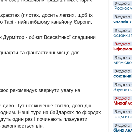
Вчора о 
"Роскос
крафтах (плотах, досить легких, щоб їх
Вчора о 
по Тарі - найглибшому каньйону Європи,
чоловік 
Вчора о 
останки 
 Дурмітор - об'єкт Всесвітньої спадщини
Вчора о 
інформац
андшафти та фантастичні місця для
Вчора о 
дітям сво
Вчора о 
союзник
Вчора о 
збував п
Брюс рекомендує звернути увагу на
Вчора о 
Михайла
е диво. Тут нескінченне світло, довгі дні,
иродним. Наші тури на байдарках по фіордах
Вчора о 
Гарда: с
їдуть один раз і починають планувати
– захоплюється він.
Вчора о 
білих ле