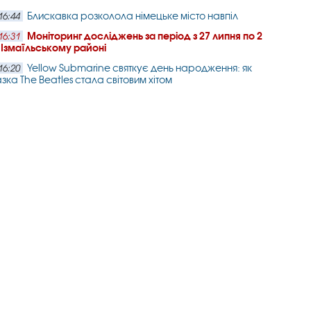
Блискавка розколола німецьке місто навпіл
16:44
Моніторинг досліджень за період з 27 липня по 2
16:31
 Ізмаїльському районі
Yellow Submarine святкує день народження: як
16:20
зка The Beatles стала світовим хітом