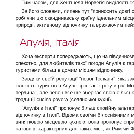
Тим часом, для Хентшеля Норвегія виділяєтьс
За його словами, липень тут "приносить довгі 
роблячи цю скандинавську країну ідеальним місце
природі, активному відпочинку та вражаючим пей
Апулія, Італія
Хоча експерти попереджають, що на південному 
спекотно, для любителів такої погоди Апулія є 
туристами більш відомим місцям відпочинку.
Завдяки своїй репутації "нової Тоскани", яка за
кількість туристів в Апулії зростає з року в рік. 
перлина", але регіон все ще зберігає свою сільсь
традиції cucina povera (селянської кухні).
"Апулія в Італії пропонує більш спокійну аль
відпочинку в Італії. Відома своїми білосніжними
винятковою місцевою кухнею, вона пропонує справ
натовпів, характерних для таких міст, як Рим чи 