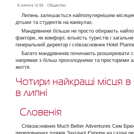
8 липня в 12:58
Общество
Липень залишається найпопулярнішим місяцем 
дітьми та студентів на канікулах.
Мандрівники більше не просто обирають найпоп
фактори, як комфорт, кількість туристів і загальн
генеральний директор і співзасновник Hotel Plann
Багато мандрівників починають розширювати св
напрямки з більш прохолодними та просторими 
життя.
Чотири найкращі місця в
в липні
Словенія
Співзасновник Much Better Adventures Сем Брю
переповнених пляжів Західної Європи на східні ре