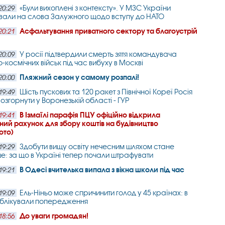
«Були вихоплені з контексту». У МЗС України
20:29
вали на слова Залужного щодо вступу до НАТО
Асфальтування приватного сектору та благоустрій
20:21
У росії підтвердили смерть зятя командувача
20:09
-космічних військ під час вибуху в Москві
Пляжний сезон у самому розпалі!
20:00
Шість пускових та 120 ракет з Північної Кореї Росія
19:49
озгорнути у Воронезькій області - ГУР
В Ізмаїлі парафія ПЦУ офіційно відкрила
19:41
ний рахунок для збору коштів на будівництво
ото)
Здобути вищу освіту нечесним шляхом стане
19:29
е: за що в Україні тепер почали штрафувати
В Одесі вчителька випала з вікна школи під час
19:21
Ель-Ніньо може спричинити голод у 45 країнах: в
19:09
блікували попередження
До уваги громадян!
18:56