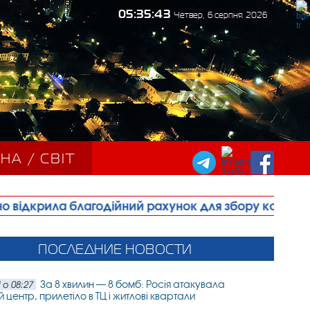
05:35:44
Четвер, 6 серпня 2026
НА / СВІТ
лагодійний рахунок для збору коштів на будівництво
ПОСЛЕДНИЕ НОВОСТИ
За 8 хвилин — 8 бомб: Росія атакувала
 о 08:27
 центр, прилетіло в ТЦ і житлові квартали