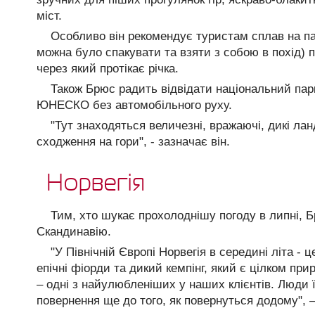
міст.
Особливо він рекомендує туристам сплав на па
можна було спакувати та взяти з собою в похід) 
через який протікає річка.
Також Брюс радить відвідати національний парк
ЮНЕСКО без автомобільного руху.
"Тут знаходяться величезні, вражаючі, дикі л
сходження на гори", - зазначає він.
Норвегія
Тим, хто шукає прохолоднішу погоду в липні, 
Скандинавію.
"У Північній Європі Норвегія в середині літа - ц
епічні фіорди та дикий кемпінг, який є цілком пр
– одні з найулюбленіших у наших клієнтів. Люди 
повернення ще до того, як повернуться додому", 