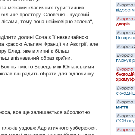
Вчора о 
поза межами класичних туристичних
відреагу
 більше простору. Словенія - чудовий
Вчора о 
 лісами, тому вона неймовірно зелена", –
дворів
Вчора о 
ділити долині Соча з її незвичайною
Повітряно
за красою Альпам Франції чи Австрії, але
Вчора о 
ру Блед, яке в липні є більш
Вчора о 
льш впізнаваний образ країни.
планує р
Бохінь і місто Бовець між Юліанськими
Вчора о 
іглав він радить обрати для відпочинку
благодій
храму(ф
Вчора о 
складніш
Вчора о 
миття
Брюса, все ще залишається абсолютно
Вчора о 
ООН опу
я пляжів уздовж Адріатичного узбережжя,
Вчора о 
них озер і красивих традиційних старих