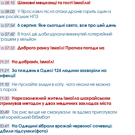
Шановні мешканці та гості Ізмаїла!
 о 08:15
У Ярославлі після атаки дронів горить один із
 о 08:03
их російських НПЗ
6 серпня: Яке сьогодні свято, все про цей день
 о 07:54
В Італії дві доби шукали викинутий лотерейний
 о 07:42
виграшем у мільйон
Доброго ранку Ізмаїл! Прогноз погоди на
 о 07:33
На добраніч, Ізмаїл!
21:31
За тиждень в Одесі 124 людини захворіли на
21:21
інфекції
Не пускайте злидні в хату: чого ніколи не можна
21:10
а порозі
Наркозалежний житель Ізмаїла шахрайським
21:00
отримував метадон у двох медичних закладах міста
Так рис ви ще не смакували: як вдома приготувати
20:49
ий корейський бібімбап
На Одещині зібрали врожай червоної сочевиці:
20:41
підбили підсумки(фото)