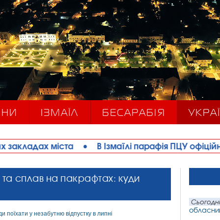
ИНИ
ІЗМАЇЛ
БЕСАРАБІЯ
УКРАЇ
ста
•
В Ізмаїлі парафія ПЦУ офіційно відкрила б
 та сплав на пакрафтах: куди
Сьогодні
обласний