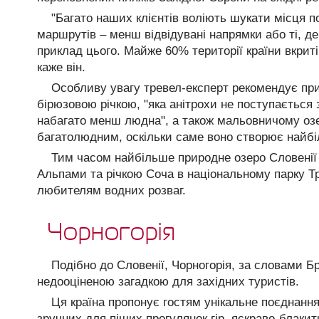
"Багато наших клієнтів воліють шукати місця 
маршрутів – менш відвідувані напрямки або ті, де
приклад цього. Майже 60% території країни вкриті
каже він.
Особливу увагу тревел-експерт рекомендує при
бірюзовою річкою, "яка анітрохи не поступається 
набагато менш людна", а також мальовничому озе
багатолюдним, оскільки саме воно створює найбі
Тим часом найбільше природне озеро Словенії 
Альпами та річкою Соча в національному парку Тр
любителям водних розваг.
Чорногорія
Подібно до Словенії, Чорногорія, за словами 
недооціненою загадкою для західних туристів.
Ця країна пропонує гостям унікальне поєднанн
зручних для піших прогулянок гір, яскраво-блакит