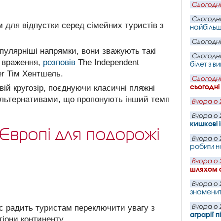
Сьогодні
Сьогодні
для відпустки серед сімейних туристів з
найбільш
Сьогодні
улярніші напрямки, вони зважують такі
Сьогодні
е враження,
розповів
The Independent
білет з 
er Тім Хентшель.
Сьогодні
сьогодні
ій кругозір, поєднуючи класичні пляжні
альтернативами, що пропонують інший темп
Вчора о 
Вчора о 
кишкові 
 Європі для подорожі
Вчора о 
робити н
Вчора о 
шляхом 
Вчора о 
знаменит
Вчора о 
с радить туристам переключити увагу з
аграрії 
гіони континенту.