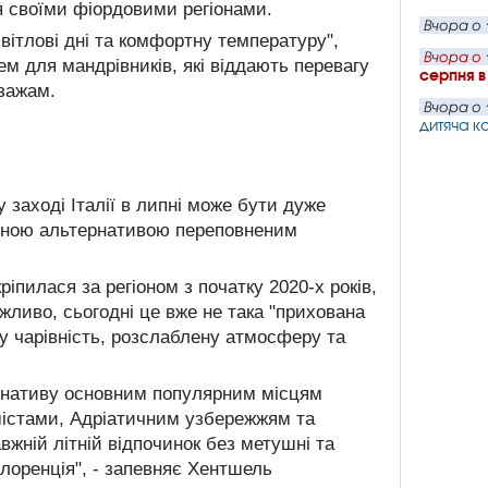
я своїми фіордовими регіонами.
Вчора о 
світлові дні та комфортну температуру",
Вчора о 
м для мандрівників, які віддають перевагу
серпня в
зажам.
Вчора о 
дитяча ка
заході Італії в липні може бути дуже
гарною альтернативою переповненим
кріпилася за регіоном з початку 2020-х років,
Можливо, сьогодні це вже не така "прихована
ку чарівність, розслаблену атмосферу та
тернативу основним популярним місцям
 містами, Адріатичним узбережжям та
жній літній відпочинок без метушні та
Флоренція", - запевняє Хентшель