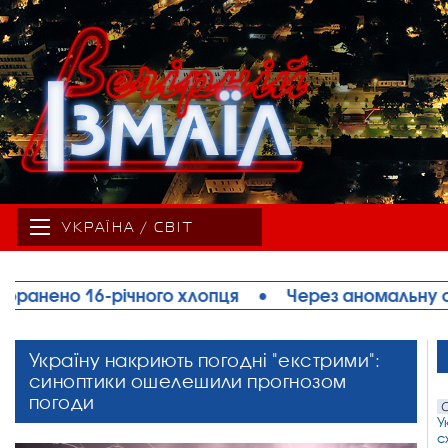
УКРАЇНА / СВІТ
•
Через аномальну спеку на Одещині обмежують
Україну накриють погодні "екстрими":
синоптики ошелешили прогнозом
погоди
С
У
с