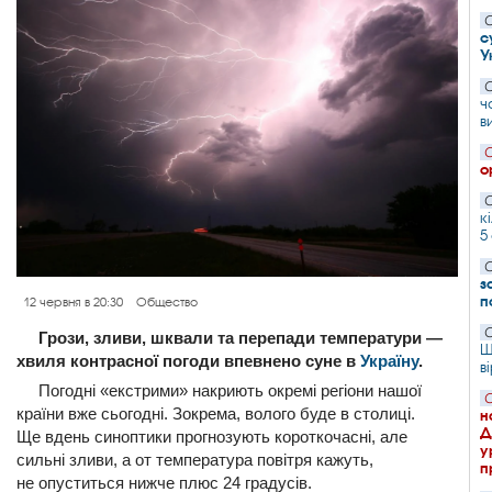
С
с
У
С
ч
в
С
о
С
к
5
С
з
п
12 червня в 20:30
Общество
С
Грози, зливи, шквали та перепади температури —
Ш
хвиля контрасної погоди впевнено суне в
Україну
.
в
Погодні «екстрими» накриють окремі регіони нашої
С
країни вже сьогодні. Зокрема, волого буде в столиці.
н
Д
Ще вдень синоптики прогнозують короткочасні, але
у
сильні зливи, а от температура повітря кажуть,
п
не опуститься нижче плюс 24 градусів.