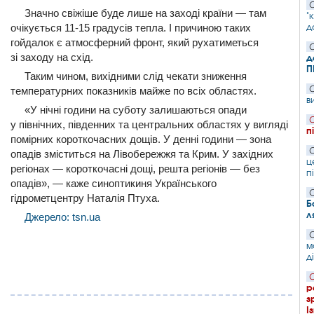
С
Значно свіжіше буде лише на заході країни — там
"
д
очікується 11-15 градусів тепла. І причиною таких
гойдалок є атмосферний фронт, який рухатиметься
С
зі заходу на схід.
д
П
Таким чином, вихідними слід чекати зниження
С
температурних показників майже по всіх областях.
в
«У нічні години на суботу залишаються опади
С
у північних, південних та центральних областях у вигляді
п
помірних короткочасних дощів. У денні години — зона
С
опадів зміститься на Лівобережжя та Крим. У західних
ц
регіонах — короткочасні дощі, решта регіонів — без
п
опадів», — каже синоптикиня Українського
С
гідрометцентру Наталія Птуха.
Б
л
Джерело: tsn.ua
С
м
д
С
р
з
І