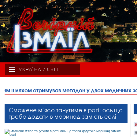
УКРАЇНА / СВІТ
он у двох медичних закладах міста
•
Асфальту
Смажене м’ясо танутиме в роті: ось що
треба додати в маринад замість солі
В
В