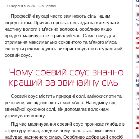
л
і
11 червня в 19:24
Общество
В
Професійні кухарі часто замінюють сіль іншим
х
інгредієнтом. Причина проста: сіль здатна витягувати
п
частину вологи з м’ясних волокон, особливо якщо
В
продукт маринується тривалий час. Саме тому для
ж
отримання максимально соковитого та м’якого м’яса
ш
м
експерти рекомендують використовувати натуральний
соєвий соус.
В
с
з
Чому соєвий соус значно
В
кращий за звичайну сіль
в
п
В
Соєвий соус містить природні солі, амінокислоти та
к
речовини, які підсилюють смак м’яса. На відміну від
в
щ
звичайної кухонної солі, він допомагає волокнам
утримувати вологу.
В
п
Під час маринування соєвий соус проникає глибше в
д
структуру м’яса, завдяки чому воно стає ніжнішим і
В
набуває насиченого смаку. Особливо добре цей спосіб