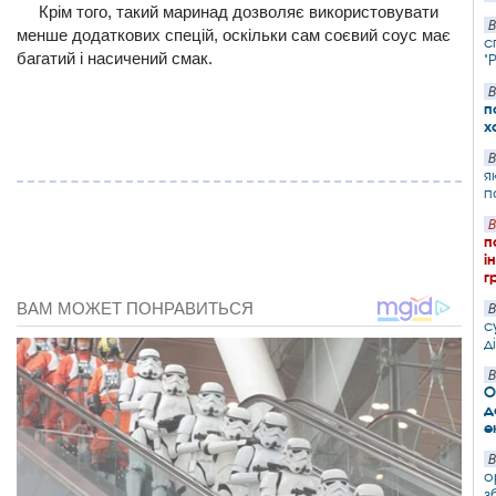
Крім того, такий маринад дозволяє використовувати
В
менше додаткових спецій, оскільки сам соєвий соус має
с
багатий і насичений смак.
"
В
п
х
В
я
п
В
п
і
г
В
с
д
В
О
д
е
В
о
з