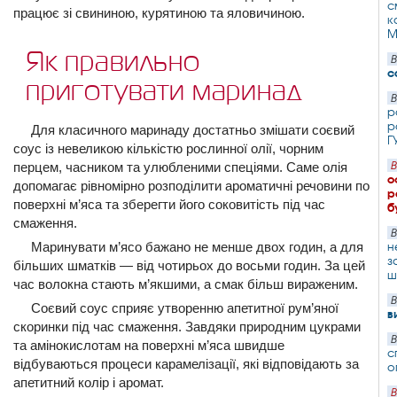
с
працює зі свининою, курятиною та яловичиною.
к
М
Як правильно
В
с
приготувати маринад
В
р
р
Для класичного маринаду достатньо змішати соєвий
Г
соус із невеликою кількістю рослинної олії, чорним
перцем, часником та улюбленими спеціями. Саме олія
В
о
допомагає рівномірно розподілити ароматичні речовини по
р
поверхні м’яса та зберегти його соковитість під час
б
смаження.
В
Маринувати м’ясо бажано не менше двох годин, а для
н
з
більших шматків — від чотирьох до восьми годин. За цей
ш
час волокна стають м’якшими, а смак більш вираженим.
В
Соєвий соус сприяє утворенню апетитної рум’яної
в
скоринки під час смаження. Завдяки природним цукрами
В
та амінокислотам на поверхні м’яса швидше
с
відбуваються процеси карамелізації, які відповідають за
о
апетитний колір і аромат.
В