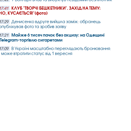
КЛУБ "ТВОРЧІ БЕШКЕТНИКИ". ЗАХІД НА ТЕМУ:
17:41
НО, КУСАЄТЬСЯ!"(фото)
Денисенко вдруге вийшла заміж: обранець
17:29
опублікував фото та зробив заяву
Майже 6 тисяч пачок без акцизу: на Одещині
17:21
Telegram-торгівлю сигаретами
В Україні масштабно переглядають бронювання:
17:09
у може втратити статус від 1 вересня