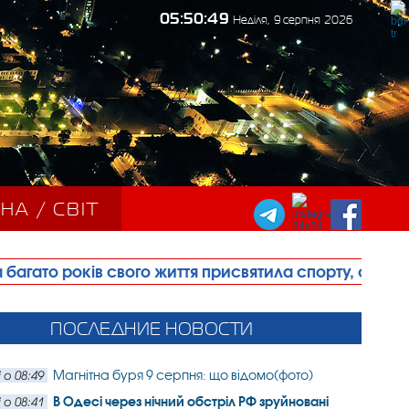
05:50:51
Неділя, 9 серпня 2026
НА / СВІТ
го життя присвятила спорту, фізичній культурі та ро
ПОСЛЕДНИЕ НОВОСТИ
Магнітна буря 9 серпня: що відомо(фото)
 о 08:49
В Одесі через нічний обстріл РФ зруйновані
 о 08:41