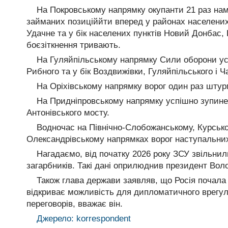
На Покровському напрямку окупанти 21 раз нам
займаних позиціййти вперед у районах населених
Удачне та у бік населених пунктів Новий Донбас,
боєзіткнення тривають.
На Гуляйпільському напрямку Сили оборони усп
Рибного та у бік Воздвижівки, Гуляйпільського і Ч
На Оріхівському напрямку ворог один раз штур
На Придніпровському напрямку успішно зупинен
Антонівського мосту.
Водночас на Північно-Слобожанському, Курсько
Олександрівському напрямках ворог наступальних
Нагадаємо, від початку 2026 року ЗСУ звільнили
загарбників. Такі дані оприлюднив президент Во
Також глава держави заявляв, що Росія почала в
відкриває можливість для дипломатичного врегулю
переговорів, вважає він.
Джерело: korrespondent