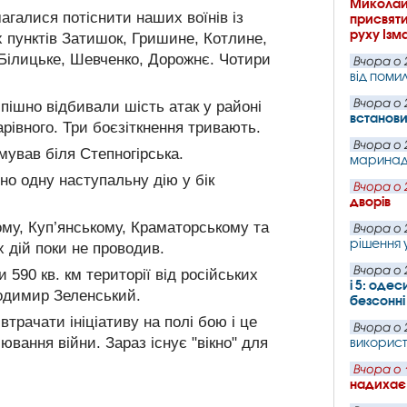
Миколайо
агалися потіснити наших воїнів із
присвяти
руху Ізм
 пунктів Затишок, Гришине, Котлине,
 Білицьке, Шевченко, Дорожнє. Чотири
Вчора о 
від поми
Вчора о 
ішно відбивали шість атак у районі
встанови
арівного. Три боєзіткнення тривають.
Вчора о 
мував біля Степногірська.
маринаду
о одну наступальну дію у бік
Вчора о 
дворів
му, Куп’янському, Краматорському та
Вчора о 
рішення 
 дій поки не проводив.
Вчора о 
 590 кв. км території від російських
і 5: оде
лодимир Зеленський.
безсонні
трачати ініціативу на полі бою і це
Вчора о 
вання війни. Зараз існує "вікно" для
використа
Вчора о 
надихає 