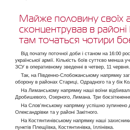
Майже половину своїх 
сконцентрував в районі
там точаться чотири бо
Від початку поточної доби і станом на 16:00 рос
української армії. Кількість боїв суттєво менша 
ЗСУ в оперативному зведенні в четвер, 11 червня.
Так, на Південно-Слобожанському напрямку заг
оборону в районах Стариці, Одрадного та у бік Ко
На Лиманському напрямку наші воїни відбивали
Дробишевого, Озерного, Лимана. Три боєзіткненн
На Слов’янському напрямку успішно зупинено дв
Олександрівки та у районі Закітного.
На Костянтинівському напрямку наші захисник
пунктів Плещіївка, Костянтинівка, Іллінівка.