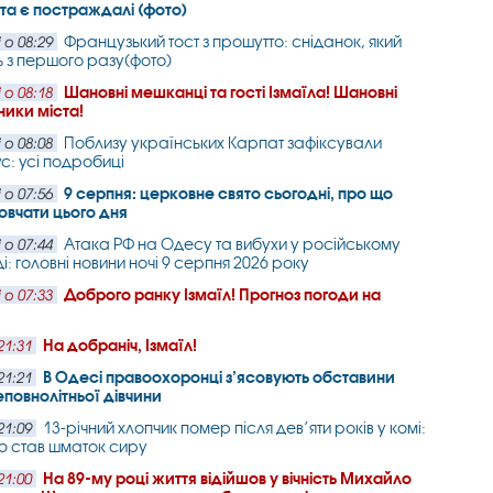
та є постраждалі (фото)
Французький тост з прошутто: сніданок, який
 о 08:29
ь з першого разу(фото)
Шановні мешканці та гості Ізмаїла! Шановні
 о 08:18
ники міста!
Поблизу українських Карпат зафіксували
 о 08:08
с: усі подробиці
9 серпня: церковне свято сьогодні, про що
 о 07:56
вчати цього дня
Атака РФ на Одесу та вибухи у російському
 о 07:44
і: головні новини ночі 9 серпня 2026 року
Доброго ранку Ізмаїл! Прогноз погоди на
 о 07:33
На добраніч, Ізмаїл!
21:31
В Одесі правоохоронці з’ясовують обставини
21:21
еповнолітньої дівчини
13-річний хлопчик помер після дев’яти років у комі:
21:09
ю став шматок сиру
На 89-му році життя відійшов у вічність Михайло
21:00