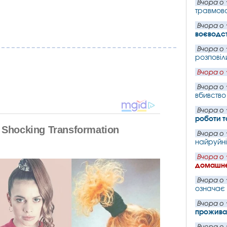
Вчора о 
травмова
Вчора о 
воєводст
Вчора о 
розповіл
Вчора о 
Вчора о 
вбивство
Вчора о 
роботи т
Вчора о 
найруйнів
Вчора о 
домашнє
Вчора о 
означає
Вчора о 
прожива
Вчора о 