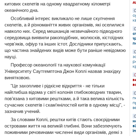
д
китових скелетів на одному квадратному кілометрі
океанічного дна.
С
о
Особливий інтерес викликало не лише скупчення
к
скелетів, а й різноманіття живих організмів, які оселилися
С
навколо них. Серед мешканців незвичайного підводного
с
середовища виявили ракоподібних, молюсків, кістоїдних
т
п
черв'яків, офіур та інших істот. Дослідники припускають,
що частина знайдених видів може бути раніше невідомою
С
науці.
з
р
Професор океанології та наукової комунікації
к
Університету Саутгемптона Джон Коплі назвав знахідку
С
винятковою.
в
в
"Це захопливе і рідкісне відкриття - не тільки
найглибша відома у світі колонія глибоководних тварин,
С
п
пов’язана з китовими рештками, а й така велика кількість
п
сучасних скелетів і скам’янілостей китів в одному місці", -
в
зазначив учений.
С
За словами Коплі, рештки китів стають своєрідними
н
островами життя на великій глибині. Вони забезпечують
в
і
поживними речовинами численні види організмів, деякі з