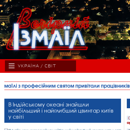
УКРАЇНА / СВІТ
ом привітали працівників будівельної сфери(фото)
В Індійському океані знайшли
найбільший і найглибший цвинтар китів
у світі
С
о