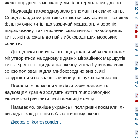
яких споріднені з мешканцями гідротермальних джерел.
С
т
Науковців також здивувало різноманіття самих китів.
і
Серед знайдених решток є як кістки смугастиків - великих
р
фільтруючих китів, що зазвичай мешкають у верхніх
С
шарах океану, так і численні скам'янілості дзьоборилих
Т
П
китів, які належать до найглибоководніших морських
ссавців.
С
п
Дослідники припускають, що унікальний «некрополь»
д
міг утворитися на одному з давніх міграційних маршрутів
С
китів. Крім того, ця ділянка океану могла бути важливою
І
зоною полювання для глибоководних видів, які
занурюються на значні глибини у пошуках кальмарів.
С
д
Подальше вивчення знахідки може допомогти
Г
науковцям краще зрозуміти життя глибоководних
С
екосистем і розкрити нові таємниці океану.
е
Нагадаємо, раніше українські полярники показали, як
С
виглядає захід сонця в Атлантичному океані.
п
в
Джерело: korrespondent
п
С
в