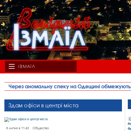
ІЗМАЇЛ
 Одещині обмежують рух великовагового транспорт
Здам офіси в центрі міста
С
п
о
8 липня в 11:43
Общество