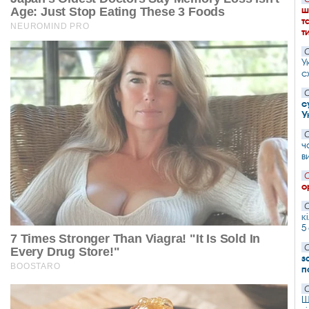
ш
т
т
С
У
с
С
с
У
С
ч
в
С
о
С
к
5
С
з
п
С
Ш