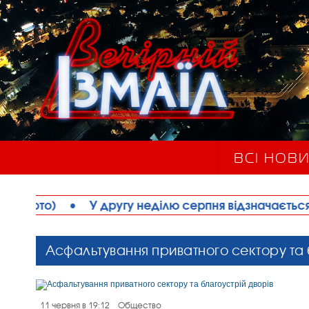
ВСІ НОВ
 другу неділю серпня відзначається День працівни
Асфальтування приватного сектору та 
11 червня в 19:12
Общество