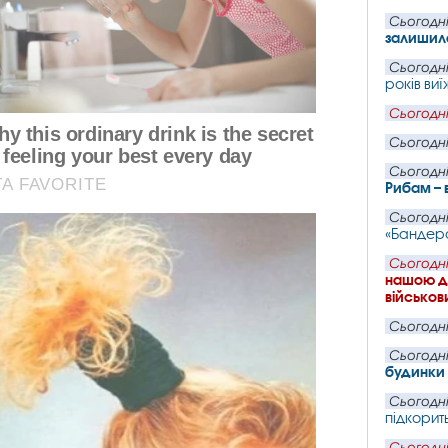
Сьогодні
залишил
Сьогодні
років ви
Сьогодні
Сьогодні
Сьогодні
Рибам – 
Сьогодні
«Бандеро
Сьогодні
нашою де
військови
Сьогодні
Сьогодні
будинки 
Сьогодні
підкорит
Сьогодні