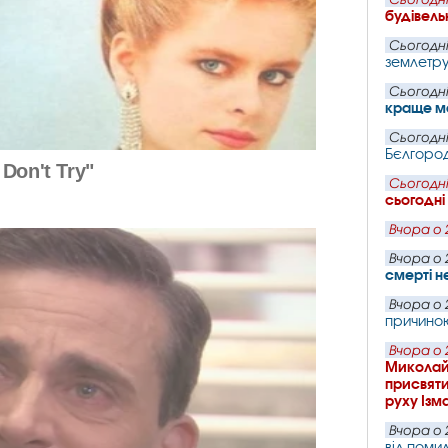
будівель
Сьогодні
землетру
Сьогодні
краще мо
Сьогодні
Бєлгород
Сьогодні
сьогодні
Вчора о 
Вчора о 
смерті н
Вчора о 
причино
Вчора о 
Миколайо
присвяти
руху Ізм
Вчора о 
від поми