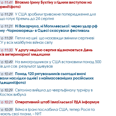
Вітаємо Ірину Бухтіну з гідним виступом на
 о 11:41
арені!(фото)
У США зробили тривожне попередження для
 о 11:29
 що готує Кремль до 24 серпня
Ні Вакарчука, ні Могилевської: через удар рф
 о 11:21
ону «Чорноморець» в Одесі скасували фестиваль
Петля на шиї: що назавжди змінили серпневі
 о 11:09
 у всіх майбутніх війнах світу
У другу неділю серпня відзначається День
 о 11:00
ків ветеринарної медицини
На виноградниках у США встановили понад 500
 о 10:49
ів для сов: результат здивував
Понад 120 рятувальників сьогодні вночі
 о 10:41
ували наслідки однієї з наймасованіших російських
Одещині(фото)
Світоліна вийшла до чвертьфіналу турніру в
 о 10:29
 Костюк вибула
Оперативний штаб Ізмаїльської РДА інформує
 о 10:21
Війна в Ірані послабила США, тепер Росія та
 о 10:09
нюють свої плани, – NYT