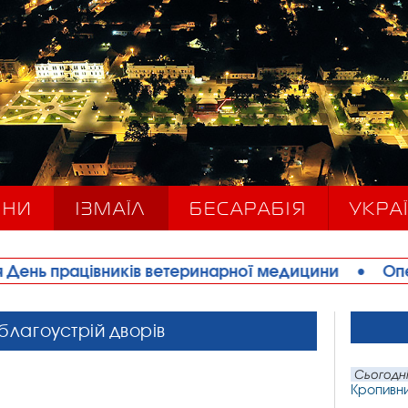
ИНИ
ІЗМАЇЛ
БЕСАРАБІЯ
УКРАЇ
ків ветеринарної медицини
•
Оперативний штаб І
благоустрій дворів
Сьогодні
Кропивни