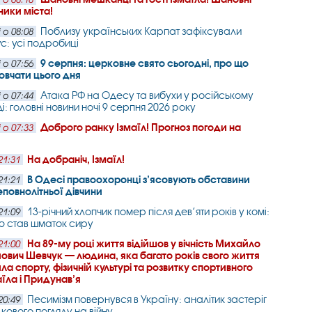
ники міста!
Поблизу українських Карпат зафіксували
 о 08:08
с: усі подробиці
9 серпня: церковне свято сьогодні, про що
 о 07:56
вчати цього дня
Атака РФ на Одесу та вибухи у російському
 о 07:44
і: головні новини ночі 9 серпня 2026 року
Доброго ранку Ізмаїл! Прогноз погоди на
 о 07:33
На добраніч, Ізмаїл!
21:31
В Одесі правоохоронці з’ясовують обставини
21:21
еповнолітньої дівчини
13-річний хлопчик помер після дев’яти років у комі:
21:09
ю став шматок сиру
На 89-му році життя відійшов у вічність Михайло
21:00
вич Шевчук — людина, яка багато років свого життя
ла спорту, фізичній культурі та розвитку спортивного
аїла і Придунав’я
Песимізм повернувся в Україну: аналітик застеріг
20:49
лкового погляду на війну