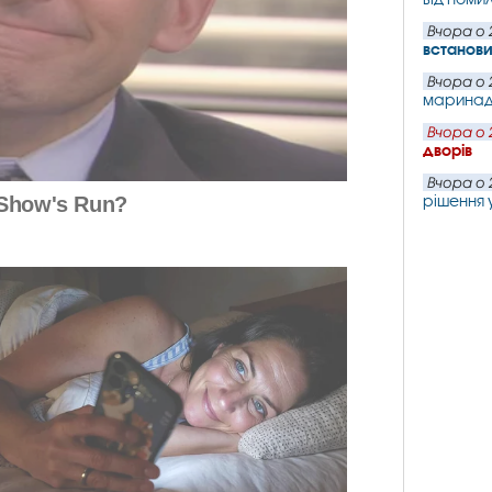
Вчора о 
встанови
Вчора о 
маринаду
Вчора о 
дворів
Вчора о 
рішення 