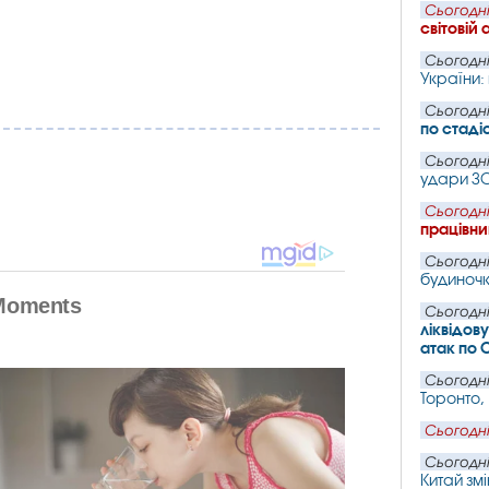
Сьогодні
світовій 
Сьогодні
України:
Сьогодні
по стаді
Сьогодні
удари ЗСУ
Сьогодні
працівни
Сьогодні
будиночк
Сьогодні
ліквідов
атак по 
Сьогодні
Торонто,
Сьогодні
Сьогодні
Китай змі