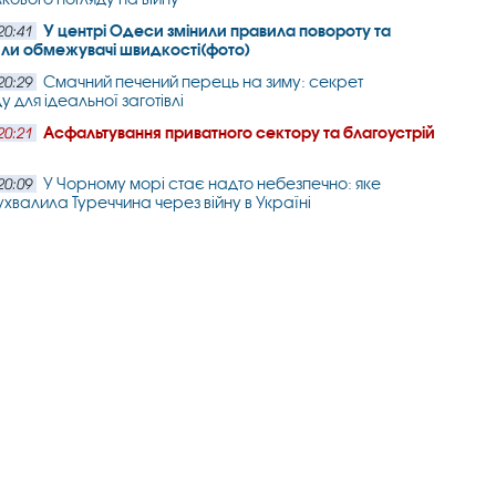
У центрі Одеси змінили правила повороту та
20:41
ли обмежувачі швидкості(фото)
Смачний печений перець на зиму: секрет
20:29
 для ідеальної заготівлі
Асфальтування приватного сектору та благоустрій
20:21
У Чорному морі стає надто небезпечно: яке
20:09
ухвалила Туреччина через війну в Україні