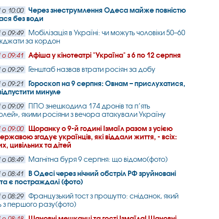
Через знеструмлення Одеса майже повністю
 о 10:00
ася без води
Мобілізація в Україні: чи можуть чоловіки 50–60
 о 09:49
їжджати за кордон
Афіша у кінотеатрі "Україна" з 6 по 12 серпня
 о 09:41
Генштаб назвав втрати росіян за добу
 о 09:29
Гороскоп на 9 серпня: Овнам – прислухатися,
 о 09:21
відпустити минуле
ППО знешкодила 174 дронів та п’ять
 о 09:09
лей», якими росіяни з вечора атакували Україну
Щоранку о 9-й годині Ізмаїл разом з усією
 о 09:00
ржавою згадує українців, які віддали життя, - всіх:
х, цивільних та дітей
Магнітна буря 9 серпня: що відомо(фото)
 о 08:49
В Одесі через нічний обстріл РФ зруйновані
 о 08:41
та є постраждалі (фото)
Французький тост з прошутто: сніданок, який
 о 08:29
ь з першого разу(фото)
Шановні мешканці та гості Ізмаїла! Шановні
 о 08:18