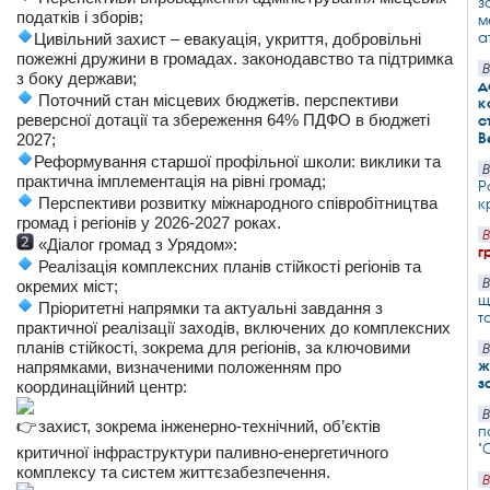
з
податків і зборів;
м
а
Цивільний захист – евакуація, укриття, добровільні
пожежні дружини в громадах. законодавство тa підтримка
В
з боку держави;
д
Поточний стан місцевих бюджетів. перспективи
к
реверсної дотації та збереження 64% ПДФО в бюджеті
с
В
2027;
Реформування старшої профільної школи: виклики та
В
практична імплементація на рівні громад;
Р
Перспективи розвитку міжнародного співробітництва
к
громад і регіонів у 2026-2027 роках.
В
«Діалог громад з Урядом»:
г
Реалізація комплексних планів стійкості регіонів та
В
окремих міст;
щ
Пріоритетні напрямки та актуальні завдання з
т
практичної реалізації заходів, включених до комплексних
планів стійкості, зокрема для регіонів, за ключовими
В
ж
напрямками, визначеними положенням про
з
координаційний центр:
В
захист, зокрема інженерно-технічний, об’єктів
п
"
критичної інфраструктури паливно-енергетичного
комплексу та систем життєзабезпечення.
В