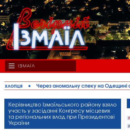
ІЗМАЇЛ
ну спеку на Одещині обмежують рух великовагово
Керівництво Ізмаїльського району взяло
участь у засіданні Конгресу місцевих
та регіональних влад при Президентові
В
України
В