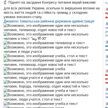
Підняті на засіданні Конгресу питання вкрай важливі
з
для всіх регіонів України, оскільки їх вирішення вплине на
В
якість життя людей та стійкість громад у складних
п
умовах воєнного стану.
д
Джерело: Ізмаїльська районна державна адміністрація
В
а
р
(
В
м
л
В
с
ч
В
в
р
с
В
ш
з
В
в