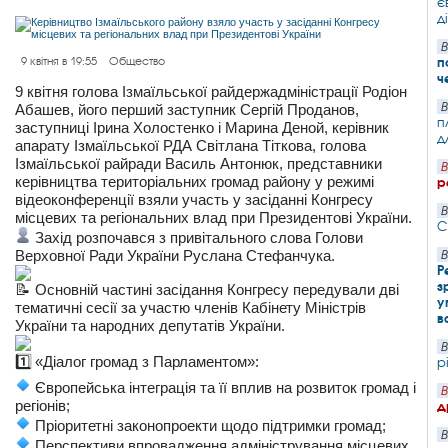
є
д
В
п
9 квітня в 19:55
Общество
ч
9 квітня голова Ізмаїльської райдержадміністрації Родіон
В
Абашев, його перший заступник Сергій Проданов,
п
заступниці Ірина Холостенко і Марина Деной, керівник
д
апарату Ізмаїльської РДА Світлана Тіткова, голова
Ізмаїльської райради Василь Антонюк, представники
В
керівництва територіальних громад району у режимі
р
відеоконференції взяли участь у засіданні Конгресу
В
місцевих та регіональних влад при Президентові України.
С
Захід розпочався з привітального слова Голови
Верховної Ради України Руслана Стефанчука.
В
Р
з
Основній частині засідання Конгресу передували дві
у
тематичні сесії за участю членів Кабінету Міністрів
в
України та народних депутатів України.
В
«Діалог громад з Парламентом»:
р
Європейська інтеграція та її вплив на розвиток громад і
В
регіонів;
д
Пріоритетні законопроекти щодо підтримки громад;
В
Перспективи впровадження адміністрування місцевих