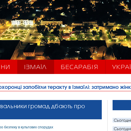
ИНИ
ІЗМАЇЛ
БЕСАРАБІЯ
УКРАЇ
теракту в Ізмаїлі: затримано жінку, причетну до йог
увальники громад дбають про
Сьогодні
Сьогодні