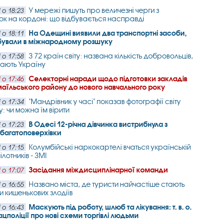
У мережі пишуть про величезні черги з
 о 18:23
ок на кордоні: що відбувається насправді
На Одещині виявили два транспортні засоби,
 о 18:11
бували в міжнародному розшуку
З 72 країн світу: названа кількість добровольців,
 о 17:58
щають Україну
Селекторні наради щодо підготовки закладів
 о 17:46
змаїльського району до нового навчального року
"Мандрівник у часі" показав фотографії світу
 о 17:34
у: чи можна їм вірити
В Одесі 12-річна дівчинка вистрибнула з
 о 17:23
багатоповерхівки
Колумбійські наркокартелі вчаться українській
 о 17:15
пілотників - ЗМІ
Засідання міждисциплінарної команди
 о 17:07
Названо міста, де туристи найчастіше стають
 о 16:55
 кишенькових злодіїв
Маскують під роботу, шлюб та лікування: т. в. о.
 о 16:43
ацполіції про нові схеми торгівлі людьми