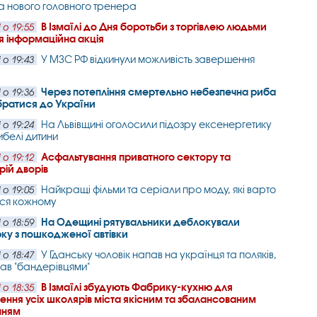
 нового головного тренера
В Ізмаїлі до Дня боротьби з торгівлею людьми
 о 19:55
я інформаційна акція
У МЗС РФ відкинули можливість завершення
 о 19:43
Через потепління смертельно небезпечна риба
 о 19:36
братися до України
На Львівщині оголосили підозру ексенергетику
 о 19:24
ибелі дитини
Асфальтування приватного сектору та
 о 19:12
рій дворів
Найкращі фільми та серіали про моду, які варто
 о 19:05
ися кожному
На Одещині рятувальники деблокували
 о 18:59
ку з пошкодженої автівки
У Гданську чоловік напав на українця та поляків,
 о 18:47
вав "бандерівцями"
В Ізмаїлі збудують Фабрику-кухню для
 о 18:35
ення усіх школярів міста якісним та збалансованим
нням