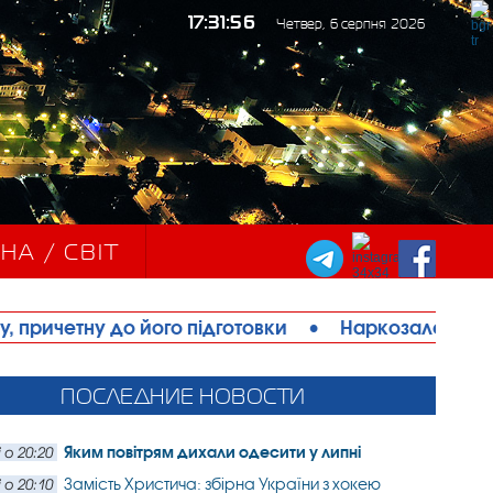
17:31:58
Четвер, 6 серпня 2026
НА / СВІТ
о підготовки
•
Наркозалежний житель Ізмаїла ш
ПОСЛЕДНИЕ НОВОСТИ
Яким повітрям дихали одесити у липні
 о 20:20
Замість Христича: збірна України з хокею
 о 20:10