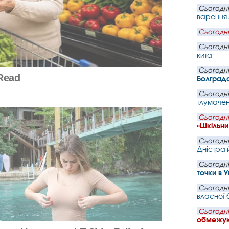
Сьогодні
варення з
Сьогодні
Сьогодні
кита
Сьогодні
Болград
Сьогодні
тлумачень
Сьогодні
«Шкільн
Сьогодні
Дністра 
Сьогодні
точки в 
Сьогодні
власної 
Сьогодні
обмежую