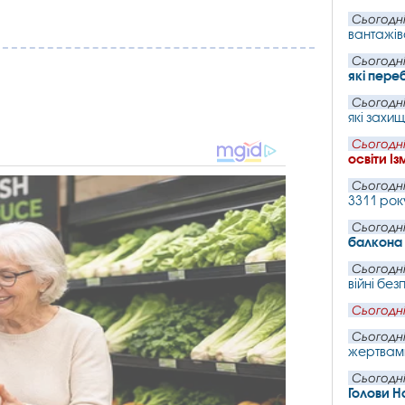
Сьогодні
вантажів
Сьогодні
які пере
Сьогодні
які захи
Сьогодні
освіти І
Сьогодні
3311 рок
Сьогодні
балкона 
Сьогодні
війні без
Сьогодні
Сьогодні
жертвами
Сьогодні
Голови Н