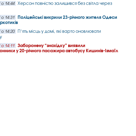
Херсон повністю залишився без світла через
 о 14:44
Поліцейські викрили 23-річного жителя Одеси
 о 14:31
аркотиків
Пʼять місць у домі, які варто оновлювати
 о 14:20
у
Заборонену “знахідку” виявили
 о 14:11
нники у 20-річного пасажира автобусу Кишинів-Ізмаїл