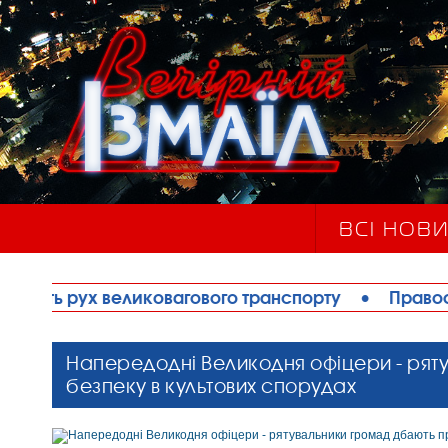
ВСІ НОВ
вагового транспорту
•
Правоохоронці запобігли 
Напередодні Великодня офіцери - рят
безпеку в культових спорудах