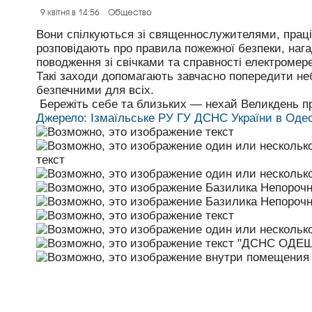
9 квітня в 14:56
Общество
Вони спілкуються зі священнослужителями, прац
розповідають про правила пожежної безпеки, наг
поводження зі свічками та справності електромер
Такі заходи допомагають завчасно попередити неб
безпечними для всіх.
Бережіть себе та близьких — нехай Великдень пр
Джерело: Ізмаїльське РУ ГУ ДСНС України в Одес