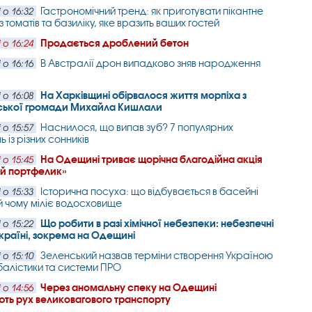
Гастрономічний тренд: як приготувати пікантне
 о 16:32
 томатів та базиліку, яке вразить ваших гостей
Продається дроблений бетон
 о 16:24
В Австралії дрон випадково зняв народження
 о 16:16
На Харківщині обірвалося життя морпіха з
 о 16:08
ської громади Михайла Кишлали
Наснилося, що випав зуб? 7 популярних
 о 15:57
 із різних сонників
На Одещині триває щорічна благодійна акція
 о 15:45
ий портфелик»
Історична посуха: що відбувається в басейні
 о 15:33
й чому міліє водосховище
Що робити в разі хімічної небезпеки: небезпечні
 о 15:22
Україні, зокрема на Одещині
Зеленський назвав терміни створення Україною
 о 15:10
балістики та системи ПРО
Через аномальну спеку на Одещині
 о 14:56
ть рух великовагового транспорту