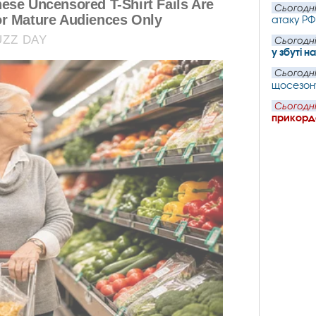
Сьогодні
атаку РФ
Сьогодні
у збуті н
Сьогодні
щосезон
Сьогодні
прикордо