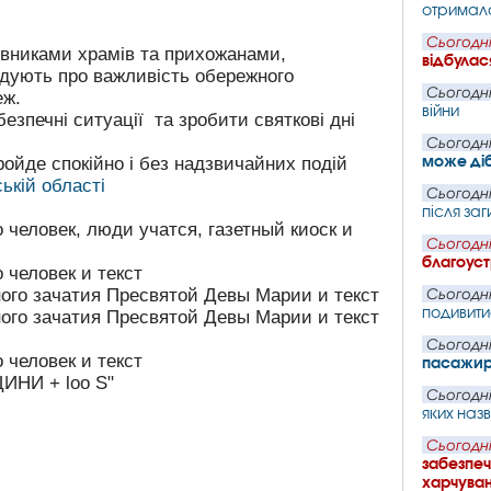
отримала
Сьогодні
івниками храмів та прихожанами,
відбулас
адують про важливість обережного
Сьогодні
еж.
війни
езпечні ситуації та зробити святкові дні
Сьогодні
може ді
ойде спокійно і без надзвичайних подій
ькій області
Сьогодні
після заг
Сьогодні
благоуст
Сьогодні
подивит
Сьогодні
пасажир
Сьогодні
яких наз
Сьогодні
забезпеч
харчува