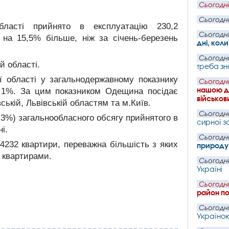
Сьогодні
Сьогодні
бласті прийнято в експлуатацію 230,2
Сьогодні
 на 15,5% більше, ніж за січень-березень
дні, кол
Сьогодні
й області.
треба зн
ї області у загальнодержавному показнику
Сьогодні
нашою де
0,1%. За цим показником Одещина посідає
військови
ській, Львівській областям та м.Київ.
Сьогодні
4,3%) загальнообласного обсягу прийнятого в
сирної з
і.
Сьогодні
4232 квартири, переважна більшість з яких
природу
 квартирами.
Сьогодні
Україні
Сьогодні
район по
Сьогодні
Україно