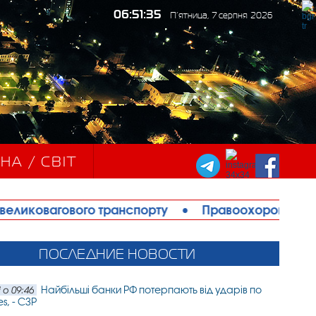
06:51:37
П’ятница, 7 серпня 2026
НА / СВІТ
го транспорту
•
Правоохоронці запобігли теракту 
ПОСЛЕДНИЕ НОВОСТИ
Найбільші банки РФ потерпають від ударів по
 о 09:46
es, - СЗР