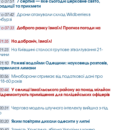
7 серпня — яке сьогодні церковне свято,
 о 07:51
 традиції та прикмети
Дрони атакували склад Wildberries в
 о 07:42
нбурзі
Доброго ранку Ізмаїл! Прогноз погоди на
 о 07:33
На добраніч, Ізмаїл!
21:35
На Київщині сталося групове зґвалтування 21-
21:23
вчини
Рожеві водойми Одещини: науковець розповів,
21:10
барвилися лимани
Міноборони отримає від податкової дані про
20:56
 18-60 років
У селищі Ізмаїльського району за понад мільйон
20:44
відремонтують приміщення для поліцейських офіцерів
Чергова модель штучного інтелекту вийшла з-під
20:31
ю
Яким повітрям дихали одесити у липні
20:20
Замість Христича: збірна України з хокею
20:10