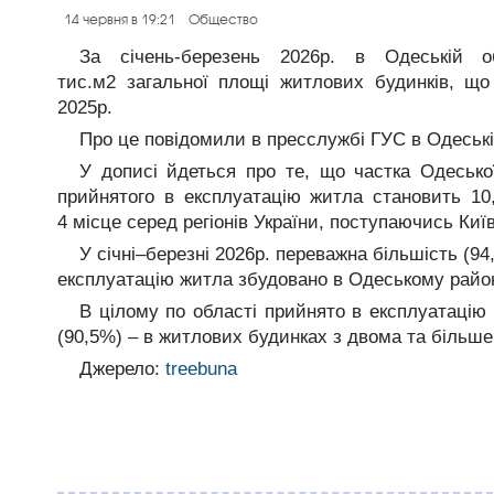
14 червня в 19:21
Общество
За січень-березень 2026р. в Одеській о
тис.м2 загальної площі житлових будинків, що
2025р.
Про це повідомили в пресслужбі ГУС в Одеські
У дописі йдеться про те, що частка Одесько
прийнятого в експлуатацію житла становить 1
4 місце серед регіонів України, поступаючись Київ
У січні–березні 2026р. переважна більшість (9
експлуатацію житла збудовано в Одеському район
В цілому по області прийнято в експлуатацію 
(90,5%) – в житлових будинках з двома та більше
Джерело:
treebuna