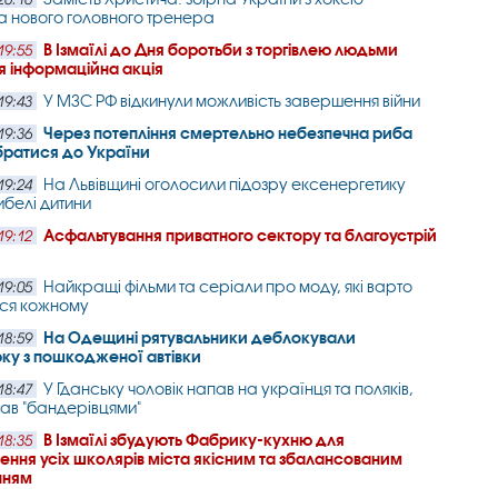
 нового головного тренера
В Ізмаїлі до Дня боротьби з торгівлею людьми
19:55
я інформаційна акція
У МЗС РФ відкинули можливість завершення війни
19:43
Через потепління смертельно небезпечна риба
19:36
братися до України
На Львівщині оголосили підозру ексенергетику
19:24
ибелі дитини
Асфальтування приватного сектору та благоустрій
19:12
Найкращі фільми та серіали про моду, які варто
19:05
ися кожному
На Одещині рятувальники деблокували
18:59
ку з пошкодженої автівки
У Гданську чоловік напав на українця та поляків,
18:47
вав "бандерівцями"
В Ізмаїлі збудують Фабрику-кухню для
18:35
ення усіх школярів міста якісним та збалансованим
нням