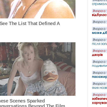
отримала
Вчора о 
відбулас
Вчора о 
Вчора о 
може ді
Вчора о 
після заг
Вчора о 
дворів
Вчора о 
подивит
Вчора о 
пасажир
Вчора о 
яких наз
Вчора о 
забезпеч
харчува