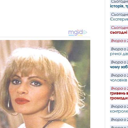
Сьогодні
історія,
Сьогодні
Єкатери
Сьогодні
сьогодні
Вчора о 
Вчора о 
річної ді
Вчора о 
чому за
Вчора о 
чоловіків
Вчора о 
гривень 
громади
Вчора о 
контрол
Вчора о 
Вчора о 