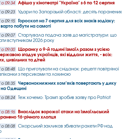
Афіша у кінотеатрі "Україна" з 6 по 12 серпня
 о 09:34
Удари по Запорізькій області: десять поранених
 о 09:23
Гороскоп на 7 серпня для всіх знаків зодіаку:
 о 09:15
и варто побути на самоті
Стартувала подача заяв до магістратури: що
 о 09:07
ати вступникам 2026 року
Щоранку о 9-й годині Ізмаїл разом з усією
 о 09:00
ржавою згадує українців, які віддали життя, - всіх:
х, цивільних та дітей
Що приготувати на сніданок: рецепт повітряної
 о 08:48
апіканки з персиками та лохиною
Червонокнижних хом’яків повертають у дику
 о 08:35
 на Одещині
Теж хочемо: Трамп зробив заяву про Patriot
 о 08:24
Внаслідок ворожої атаки на Ізмаїльський
 о 08:16
ранено 16-річного хлопця
Сікорський закликав збивати ракети РФ над
 о 08:08
ю