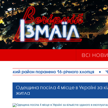
ВСІ НОВ
он поранено 16-річного хлопця
•
Через аномаль
Одещина посіла 4 місце в Україні за к
житла