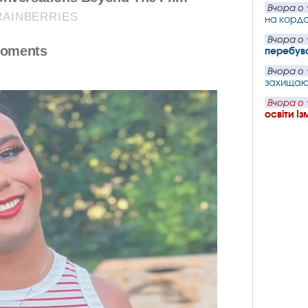
Вчора о 
на кордо
Вчора о 
перебув
Вчора о 
захищаю
Вчора о 
освіти І