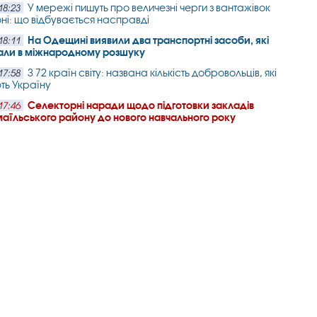
У мережі пишуть про величезні черги з вантажівок
18:23
ні: що відбувається насправді
На Одещині виявили два транспортні засоби, які
18:11
али в міжнародному розшуку
З 72 країн світу: названа кількість добровольців, які
17:58
ть Україну
Селекторні наради щодо підготовки закладів
17:46
змаїльського району до нового навчального року