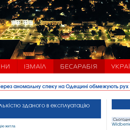
ИНИ
ІЗМАЇЛ
БЕСАРАБІЯ
УКРАЇ
ну спеку на Одещині обмежують рух великовагово
ількістю зданого в експлуатацію
Сьогодні
Wildberri