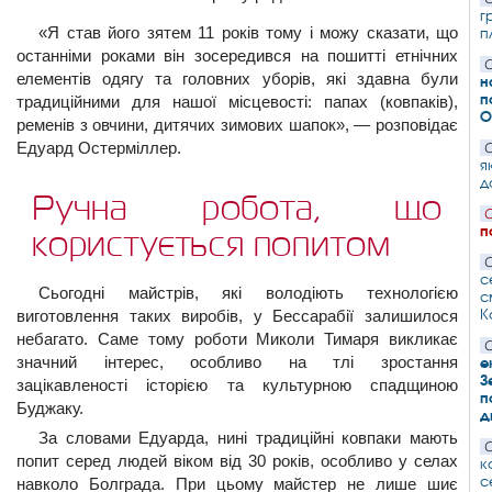
г
«Я став його зятем 11 років тому і можу сказати, що
п
останніми роками він зосередився на пошитті етнічних
С
елементів одягу та головних уборів, які здавна були
н
п
традиційними для нашої місцевості: папах (ковпаків),
О
ременів з овчини, дитячих зимових шапок», — розповідає
Едуард Остерміллер.
С
я
д
Ручна робота, що
С
п
користується попитом
С
с
Сьогодні майстрів, які володіють технологією
с
К
виготовлення таких виробів, у Бессарабії залишилося
небагато. Саме тому роботи Миколи Тимаря викликає
С
значний інтерес, особливо на тлі зростання
е
З
зацікавленості історією та культурною спадщиною
п
Буджаку.
д
За словами Едуарда, нині традиційні ковпаки мають
С
попит серед людей віком від 30 років, особливо у селах
к
с
навколо Болграда. При цьому майстер не лише шиє