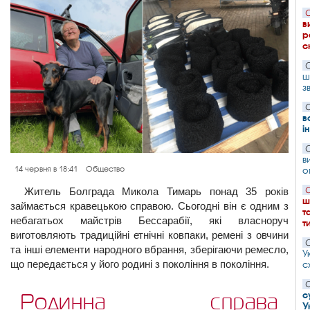
С
в
р
с
С
ш
з
С
в
і
С
в
о
14 червня в 18:41
Общество
С
Житель Болграда Микола Тимарь понад 35 років
ш
займається кравецькою справою. Сьогодні він є одним з
т
небагатьох майстрів Бессарабії, які власноруч
т
виготовляють традиційні етнічні ковпаки, ремені з овчини
С
та інші елементи народного вбрання, зберігаючи ремесло,
У
що передається у його родині з покоління в покоління.
с
С
с
Родинна справа
У