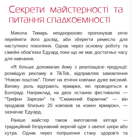
Секрети майстерності та
питання спадкоємності
Микола Тимарь неодноразово пропонував зятю
перейняти його досвід, аби зберегти ремесло для
наступного покоління. Однак через основну роботу та
сімейні обов’язки Едуард поки що не має достатньо часу
для навчання.
«Я більше допомагаю йому з реалізацією продукції:
розміщую рекламу в TikTok, відправляю замовлення
“Новою поштою”. Попит на етнічні ковпаки дуже високий.
Велику роль відіграють ярмарки, які проводяться в
Болграді. Наприклад, на двох останніх фестивалях —
“Трифон Зарезан” та “Смажений баранчик” — він
продавав близько 20 ковпаків за кожен ярмарок», —
зазначає Едуард.
Раніше майстер також виготовляв кіптарі —
традиційний безрукавний верхній одяг з овечої шкіри або
хутра. Однак через погіршення стану здоров’я та