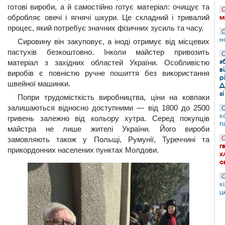
готові вироби, а й самостійно готує матеріал: очищує та
С
м
обробляє овечі і ягнячі шкури. Це складний і тривалий
процес, який потребує значних фізичних зусиль та часу.
С
н
Сировину він закуповує, а іноді отримує від місцевих
пастухів безкоштовно. Інколи майстер привозить
С
з
матеріал з західних областей України. Особливістю
в
виробів є повністю ручне пошиття без використання
р
швейної машинки.
Д
з
Попри трудомісткість виробництва, ціни на ковпаки
залишаються відносно доступними — від 1800 до 2500
С
к
гривень залежно від кольору хутра. Серед покупців
п
майстра не лише жителі України. Його вироби
С
замовляють також у Польщі, Румунії, Туреччині та
г
прикордонних населених пунктах Молдови.
х
с
С
к
ц