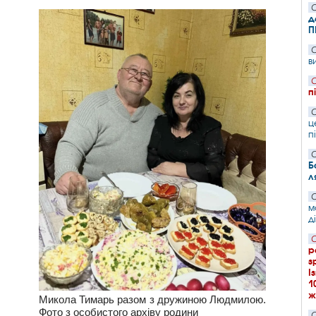
С
д
П
С
в
С
п
С
ц
п
С
Б
л
С
м
д
С
р
з
І
1
ж
Микола Тимарь разом з дружиною Людмилою.
Фото з особистого архіву родини
С