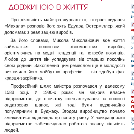
довжиною в життя
С
ч
в
Про діяльність майстра журналістці інтернет-видання
С
«Махала» розповів його зять Едуард Остерміллер, який
о
допомагає з реалізацією виробів.
С
За його словами, Микола Миколайович все життя
к
займається пошиттям різноманітних виробів,
5
орієнтуючись на модні тенденції та потреби покупців.
С
Любов до шиття він успадкував від старших поколінь
з
п
своєї родини. Захоплення цим ремеслом ще в молодості
визначило його майбутню професію — він здобув фах
С
кравця-закрійника.
Ш
в
Професійний шлях майстра розпочався у далекому
С
1989 році. У 1990-х роках він відкрив власне
н
підприємство, де спочатку спеціалізувався на пошитті
Д
ондатрових шапок, які тоді були надзвичайно
у
п
популярними в Буджаку. Згодом виробництво почало
змінюватися відповідно до попиту ринку. У найкращі роки
С
підприємство забезпечувало роботою значну кількість
"
д
людей.