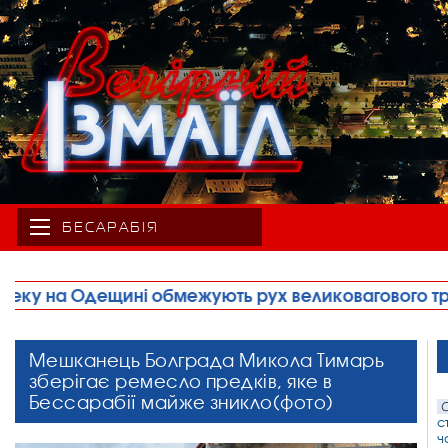
БЕСАРАБІЯ
 рух великовагового транспорту
•
Правоохоронці
Мешканець Болграда Микола Тимарь
зберігає ремесло предків, яке в
Бессарабії майже зникло(фото)
С
с
ч