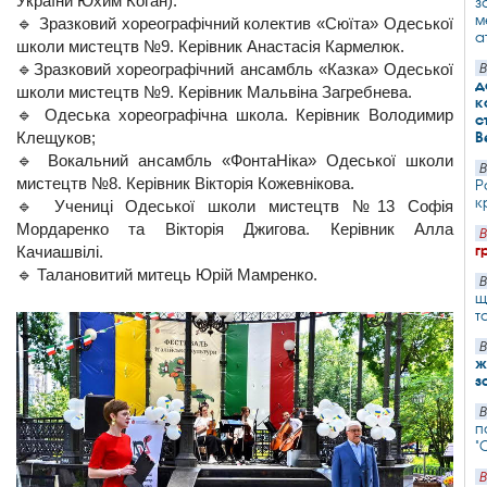
України Юхим Коган).
з
м
🔹 Зразковий хореографічний колектив «Сюїта» Одеської
а
школи мистецтв №9. Керівник Анастасія Кармелюк.
🔹Зразковий хореографічний ансамбль «Казка» Одеської
В
д
школи мистецтв №9. Керівник Мальвіна Загребнева.
к
🔹 Одеська хореографічна школа. Керівник Володимир
с
Клещуков;
В
🔹 Вокальний ансамбль «ФонтаНіка» Одеської школи
В
мистецтв №8. Керівник Вікторія Кожевнікова.
Р
к
🔹 Учениці Одеської школи мистецтв №13 Софія
Мордаренко та Вікторія Джигова. Керівник Алла
В
г
Качиашвілі.
🔹 Талановитий митець Юрій Мамренко.
В
щ
т
В
ж
з
В
п
"
В