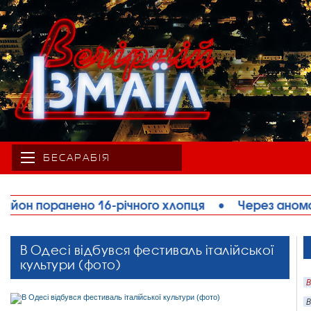
БЕСАРАБІЯ
опця
•
Через аномальну спеку на Одещині обме
В Одесі відбувся фестиваль італійської
культури (фото)
В
В