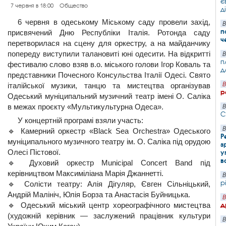
є
7 червня в 18:00
Общество
д
6 червня в одеському Міському саду провели захід,
В
п
присвячений Дню Республіки Італія. Ротонда саду
ч
перетворилася на сцену для оркестру, а на майданчику
попереду виступили талановиті юні одесити. На відкритті
В
п
фестивалю слово взяв в.о. міського голови Ігор Коваль та
д
представники Почесного Консульства Італії Одесі. Свято
В
італійської музики, танцю та мистецтва організував
р
Одеський муніципальний музичний театр імені О. Саліка
в межах проєкту «Мультикультурна Одеса».
В
С
У концертній програмі взяли участь:
В
🔹 Камерний оркестр «Black Sea Orchestra» Одеського
Р
муніципального музичного театру ім. О. Саліка під орудою
з
Олесі Пістової.
у
в
🔹 Духовий оркестр Municipal Concert Band під
керівництвом Максиміліана Марія Джаннетті.
В
р
🔹 Солісти театру: Алія Дігуляр, Євген Сільніцький,
Андрій Малініч, Юлія Борза та Анастасія Буйницька.
В
🔹 Одеський міський центр хореографічного мистецтва
д
(художній керівник — заслужений працівник культури
В