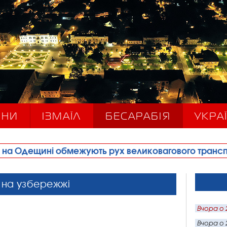
ИНИ
ІЗМАЇЛ
БЕСАРАБІЯ
УКРАЇ
обмежують рух великовагового транспорту
•
Пра
и на узбережжі
Вчора о 
Вчора о 