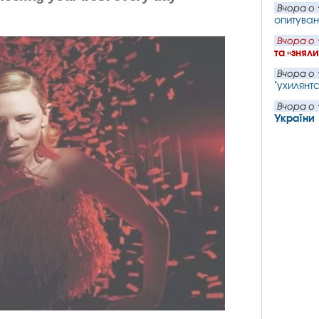
Вчора о 
опитуван
Вчора о 
та «знял
Вчора о 
"ухилянтс
Вчора о 
України