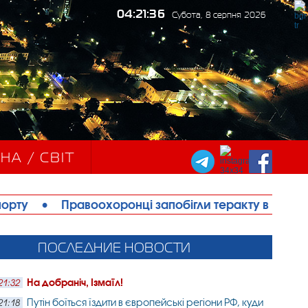
04:21:37
Субота, 8 серпня 2026
НА / СВІТ
воохоронці запобігли теракту в Ізмаїлі: затримано 
ПОСЛЕДНИЕ НОВОСТИ
На добраніч, Ізмаїл!
21:32
Путін боїться їздити в європейські регіони РФ, куди
21:18