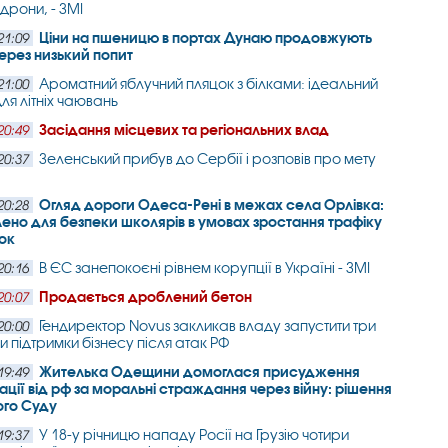
дрони, - ЗМІ
Ціни на пшеницю в портах Дунаю продовжують
21:09
ерез низький попит
Ароматний яблучний пляцок з білками: ідеальний
21:00
ля літніх чаювань
Засідання місцевих та регіональних влад
20:49
Зеленський прибув до Сербії і розповів про мету
20:37
Огляд дороги Одеса-Рені в межах села Орлівка:
20:28
ено для безпеки школярів в умовах зростання трафіку
ок
В ЄС занепокоєні рівнем корупції в Україні - ЗМІ
20:16
Продається дроблений бетон
20:07
Гендиректор Novus закликав владу запустити три
20:00
и підтримки бізнесу після атак РФ
Жителька Одещини домоглася присудження
19:49
ції від рф за моральні страждання через війну: рішення
ого Суду
У 18-у річницю нападу Росії на Грузію чотири
19:37