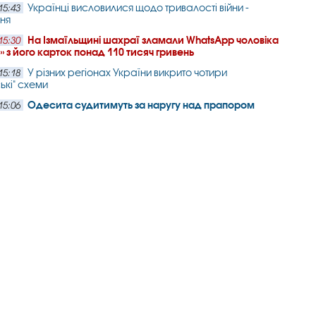
Українці висловилися щодо тривалості війни -
15:43
ня
На Ізмаїльщині шахраї зламали WhatsApp чоловіка
15:30
и» з його карток понад 110 тисяч гривень
У різних регіонах України викрито чотири
15:18
ькі" схеми
Одесита судитимуть за наругу над прапором
15:06