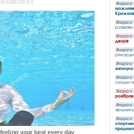
Вчора о 
можливе 
Крижані
Вчора о 
розмови
Вчора о 
дворів
Вчора о 
рекорди 
Вчора о 
загинул
Вчора о 
скільки 
Вчора о 
розібрав
Вчора о 
звільнил
Вчора о 
спортивн
працюють