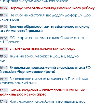
ькі країни виступили із спільною заявою
Нарада з головами громад Ізмаїльського району
19:29
Не хліб і не картопля: що додати до фаршу, щоб
19:17
анули в роті
Трагічно обірвалося життя звільненого з полону
19:06
ка з Лиманської громади
ЄС вдарив санкціями по виробникам ракет
18:55
" і "Сармат"
78-ма сесія Ізмаїльської міської ради
18:41
Тільки не вона: мережа в шоці від ведучої
18:30
ка»
Як виглядає пошкоджений внаслідок атаки РФ
18:19
 стадіон «Чорноморець» (фото)
Безкоштовне житло та медицина у Польщі: для
18:07
 готують важливі зміни
Виїзне засідання «Захист прав ВПО та інших
17:55
алих від російської агресії»
Чому чоловіки так люблять пиво: відповіді вас
17:43