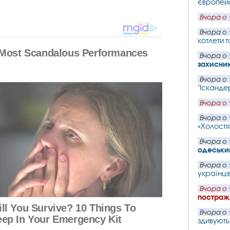
європейс
Вчора о 
Вчора о 
котлети т
Вчора о 
захисни
Вчора о 
"Іскандер
Вчора о 
Вчора о 
«Холостя
Вчора о 
одеський
Вчора о 
українців
Вчора о 
постражд
Вчора о 
здивують