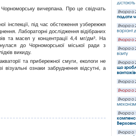
дістають 
 Чорноморську вичерпана. Про це свідчать
Вчора о 
падати ч
ої інспекції, під час обстеження узбережжя
Вчора о 
варіант д
уднення. Лабораторні дослідження відібраних
ів та масел у концентрації 4,4 мг/дм³. На
Вчора о 
рнулася до Чорноморської міської ради з
Вчора о 
ідків викиду.
візиту
акваторії та прибережної смуги, екологи не
Вчора о 
що зробл
і візуальні ознаки забруднення відсутні, а
вантажів
Вчора о 
Вчора о 
Вчора о 
механізм
Вчора о 
компенса
Верховн
Вчора о 