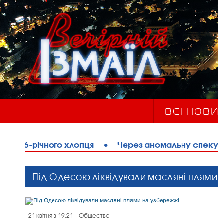
ВСІ НОВ
го хлопця
•
Через аномальну спеку на Одещині 
Під Одесою ліквідували масляні плям
21 квітня в 19:21
Общество