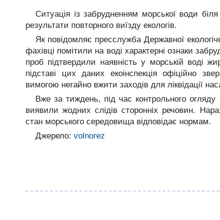
Ситуація із забрудненням морської води біля
результати повторного виїзду екологів.
Як повідомляє пресслужба Державної екологічн
фахівці помітили на воді характерні ознаки забр
проб підтвердили наявність у морській воді жир
підставі цих даних екоінспекція офіційно зве
вимогою негайно вжити заходів для ліквідації насл
Вже за тиждень, під час контрольного огляду 
виявили жодних слідів сторонніх речовин. Нараз
стан морського середовища відповідає нормам.
Джерело:
volnorez