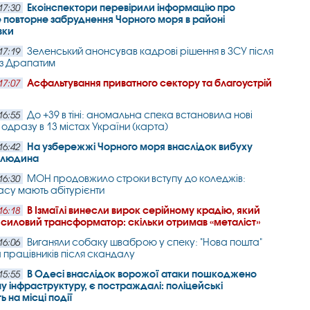
Екоінспектори перевірили інформацію про
17:30
повторне забруднення Чорного моря в районі
вки
Зеленський анонсував кадрові рішення в ЗСУ після
17:19
 з Драпатим
Асфальтування приватного сектору та благоустрій
17:07
До +39 в тіні: аномальна спека встановила нові
16:55
одразу в 13 містах України (карта)
На узбережжі Чорного моря внаслідок вибуху
16:42
а людина
МОН продовжило строки вступу до коледжів:
16:30
часу мають абітурієнти
В Ізмаїлі винесли вирок серійному крадію, який
16:18
 силовий трансформатор: скільки отримав «металіст»
Виганяли собаку шваброю у спеку: "Нова пошта"
16:06
а працівників після скандалу
В Одесі внаслідок ворожої атаки пошкоджено
15:55
у інфраструктуру, є постраждалі: поліцейські
 на місці події