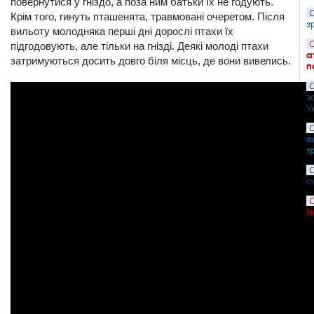
повернутися у гніздо, а поза ним батьки їх не годують.
С
Крім того, гинуть пташенята, травмовані очеретом. Після
з
вильоту молодняка перші дні дорослі птахи їх
С
підгодовують, але тільки на гнізді. Деякі молоді птахи
а
затримуються досить довго біля місць, де вони вивелись.
п
С
з
У
С
с
т
С
с
С
І