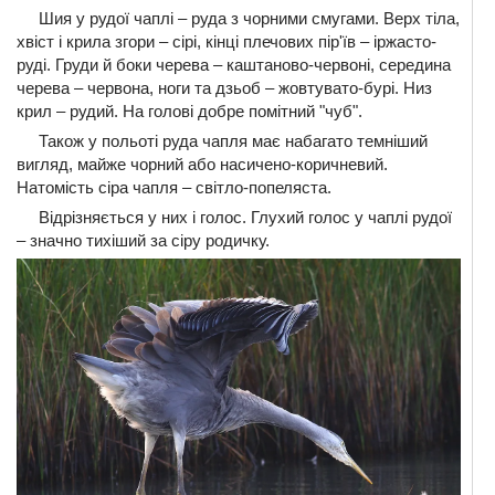
Шия у рудої чаплі – руда з чорними смугами. Верх тіла,
хвіст і крила згори – сірі, кінці плечових пір'їв – іржасто-
руді. Груди й боки черева – каштаново-червоні, середина
черева – червона, ноги та дзьоб – жовтувато-бурі. Низ
крил – рудий. На голові добре помітний "чуб".
Також у польоті руда чапля має набагато темніший
вигляд, майже чорний або насичено-коричневий.
Натомість сіра чапля – світло-попеляста.
Відрізняється у них і голос. Глухий голос у чаплі рудої
– значно тихіший за сіру родичку.