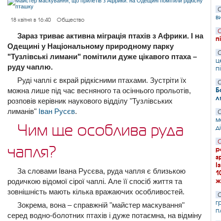
С
в
18 квітня в 16:40
Общество
С
Зараз триває активна міграція птахів з Африки. І на
п
Одещині у Національному природному парку
С
"Тузлівські лимани" помітили дуже цікавого птаха –
ц
руду чаплю.
п
Руді чаплі є вкрай рідкісними птахами. Зустріти їх
С
Б
можна лише під час весняного та осіннього прольотів,
л
розповів керівник наукового відділу "Тузлівських
лиманів"
Іван Русєв
.
С
м
Чим ще особлива руда
д
С
чапля?
р
з
І
За словами Івана Русєва, руда чапля є близькою
1
ж
родичкою відомої сірої чаплі. Але її спосіб життя та
зовнішність мають кілька вражаючих особливостей.
С
г
Зокрема, вона – справжній "майстер маскування"
п
серед водно-болотних птахів і дуже потаємна, на відміну