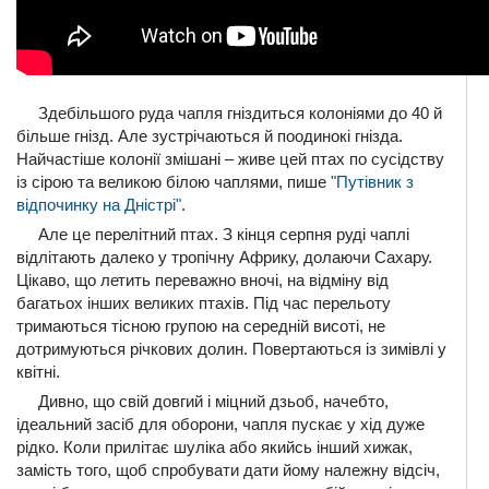
Здебільшого руда чапля гніздиться колоніями до 40 й
більше гнізд. Але зустрічаються й поодинокі гнізда.
Найчастіше колонії змішані – живе цей птах по сусідству
із сірою та великою білою чаплями, пише
"Путівник з
відпочинку на Дністрі"
.
Але це перелітний птах. З кінця серпня руді чаплі
відлітають далеко у тропічну Африку, долаючи Сахару.
Цікаво, що летить переважно вночі, на відміну від
багатьох інших великих птахів. Під час перельоту
тримаються тісною групою на середній висоті, не
дотримуються річкових долин. Повертаються із зимівлі у
квітні.
Дивно, що свій довгий і міцний дзьоб, начебто,
ідеальний засіб для оборони, чапля пускає у хід дуже
рідко. Коли прилітає шуліка або якийсь інший хижак,
замість того, щоб спробувати дати йому належну відсіч,