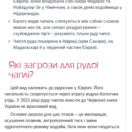
Європи. Вони вподобали собі озера Федерзе та
Нойзідлер-Зе у Німеччині, а також деякі водоймища у
Нідерландах.
Багато видів чапель спілкуються між собою схожою
мовою жестів, але сигнал роздратування –
скуйовджене пір'я – розуміють тільки руді чаплі.
Чапля руда поширена в Африці (крім Сахари), на
Мадагаскарі й у південній частині Євразії.
Які загрози для рудої
чаплі?
Цей вид належить до рідкісних у Європі. Його
чисельність скорочується через втрату водно-болотних
угідь. У 2021 році руду чаплю внесли до Червоної книги
України як вразливий вид.
Основні загрози для цих птахів – це меліорація,
осушення плавнів, антропогенний тиск і зміни
гідрологічного режиму водойм, біля яких вони гніздяться.