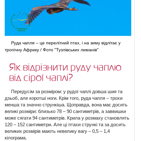
Р
уда чапля – це перелітний птах, і на зиму відлітає у
тропічну Африку / Фото "Тузлівських лиманів"
Як відрізнити руду чаплю
від сірої чаплі?
Передусім за розміром: у рудої чаплі довша шия та
дзьоб, але коротші ноги. Крім того, руда чапля – трохи
менша та значно стрункіша. Щоправда, вона має досить
великі розміри: близько 78 – 90 сантиметрів, а заввишки
може сягати 94 сантиметрів. Крила у розмаху становлять
120 – 152 сантиметри. Але ці птахи стрункі та за досить
великих розмірів мають невелику вагу – 0,5 – 1,4
кілограма.