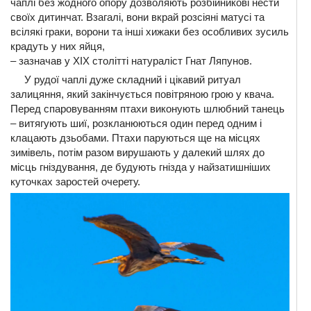
чаплі без жодного опору дозволяють розбійникові нести
своїх дитинчат. Взагалі, вони вкрай розсіяні матусі та
всілякі граки, ворони та інші хижаки без особливих зусиль
крадуть у них яйця,
– зазначав у XIX столітті натураліст Гнат Ляпунов.
У рудої чаплі дуже складний і цікавий ритуал
залицяння, який закінчується повітряною грою у квача.
Перед спаровуванням птахи виконують шлюбний танець
– витягують шиї, розкланюються один перед одним і
клацають дзьобами. Птахи паруються ще на місцях
зимівель, потім разом вирушають у далекий шлях до
місць гніздування, де будують гнізда у найзатишніших
куточках заростей очерету.