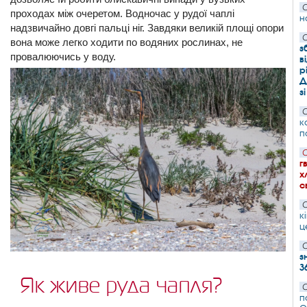
С
проходах між очеретом. Водночас у рудої чаплі
н
надзвичайно довгі пальці ніг. Завдяки великій площі опори
С
вона може легко ходити по водяних рослинах, не
з
провалюючись у воду.
в
р
Д
з
С
к
п
С
г
х
с
С
к
ц
С
з
3
Як живе руда чапля?
С
п