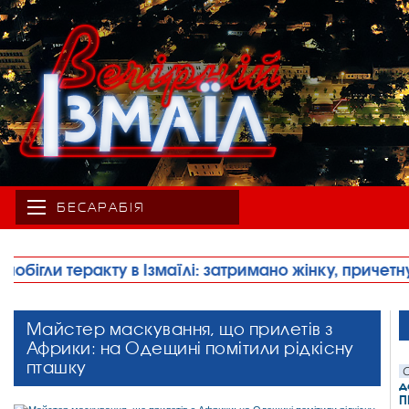
БЕСАРАБІЯ
 затримано жінку, причетну до його підготовки
•
Майстер маскування, що прилетів з
Африки: на Одещині помітили рідкісну
пташку
С
д
П