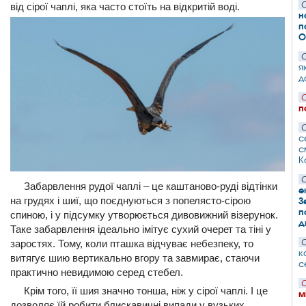
С
від сірої чаплі, яка часто стоїть на відкритій воді.
н
п
О
С
я
д
С
п
С
с
с
К
С
Забарвлення рудої чаплі – це каштаново-руді відтінки
е
на грудях і шиї, що поєднуються з попелясто-сірою
З
п
спиною, і у підсумку утворюється дивовижний візерунок.
д
Таке забарвлення ідеально імітує сухий очерет та тіні у
С
заростях. Тому, коли пташка відчуває небезпеку, то
к
витягує шию вертикально вгору та завмирає, стаючи
с
практично невидимою серед стебел.
С
Крім того, її шия значно тонша, ніж у сірої чаплі. І це
м
дозволяє їй робити блискавичні випади у вузьких