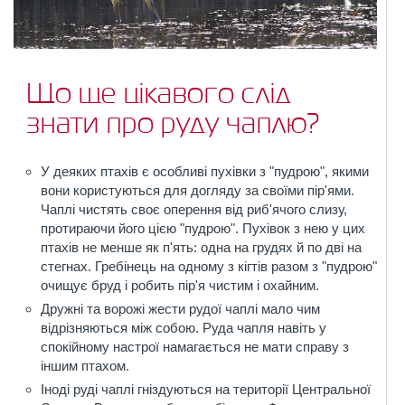
Що ще цікавого слід
знати про руду чаплю?
У деяких птахів є особливі пухівки з "пудрою", якими
вони користуються для догляду за своїми пір'ями.
Чаплі чистять своє оперення від риб'ячого слизу,
протираючи його цією "пудрою". Пухівок з нею у цих
птахів не менше як п'ять: одна на грудях й по дві на
стегнах. Гребінець на одному з кігтів разом з "пудрою"
очищує бруд і робить пір'я чистим і охайним.
Дружні та ворожі жести рудої чаплі мало чим
відрізняються між собою. Руда чапля навіть у
спокійному настрої намагається не мати справу з
іншим птахом.
Іноді руді чаплі гніздуються на території Центральної