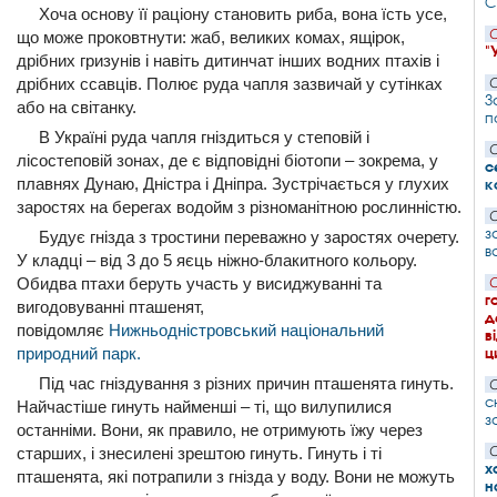
С
Хоча основу її раціону становить риба, вона їсть усе,
С
що може проковтнути: жаб, великих комах, ящірок,
"
дрібних гризунів і навіть дитинчат інших водних птахів і
дрібних ссавців. Полює руда чапля зазвичай у сутінках
С
З
або на світанку.
п
В Україні руда чапля гніздиться у степовій і
С
лісостеповій зонах, де є від­повідні біотопи – зокрема, у
с
плавнях Дунаю, Дністра і Дніпра. Зустрічається у глухих
к
заростях на берегах водойм з різ­номанітною рослинністю.
С
з
Будує гнізда з тростини переважно у заростях очерету.
в
У кладці – від 3 до 5 яєць ніжно-блакитного кольору.
Обидва птахи беруть участь у висиджуванні та
С
г
вигодовуванні пташенят,
д
повідомляє
Нижньодністровський національний
в
ц
природний парк.
Під час гніздування з різних причин пташенята гинуть.
С
с
Найчастіше гинуть найменші – ті, що вилупилися
з
останніми. Вони, як правило, не отримують їжу через
С
старших, і знесилені зрештою гинуть. Гинуть і ті
х
пташенята, які потрапили з гнізда у воду. Вони не можуть
н