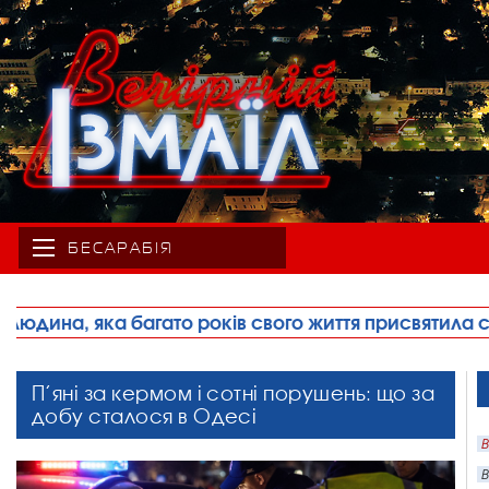
БЕСАРАБІЯ
життя присвятила спорту, фізичній культурі та розв
П’яні за кермом і сотні порушень: що за
добу сталося в Одесі
В
В