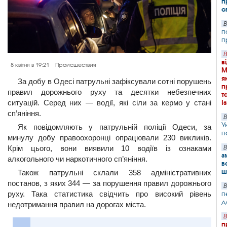
п
с
В
п
п
В
в
8 квітня в 19:21
Происшествия
М
я
За добу в Одесі патрульні зафіксували сотні порушень
п
правил дорожнього руху та десятки небезпечних
т
ситуацій. Серед них — водії, які сіли за кермо у стані
І
сп’яніння.
В
У
Як повідомляють у патрульній поліції Одеси, за
п
минулу добу правоохоронці опрацювали 230 викликів.
Крім цього, вони виявили 10 водіїв із ознаками
В
з
алкогольного чи наркотичного сп’яніння.
в
ш
Також патрульні склали 358 адміністративних
постанов, з яких 344 — за порушення правил дорожнього
В
руху. Така статистика свідчить про високий рівень
п
д
недотримання правил на дорогах міста.
В
п