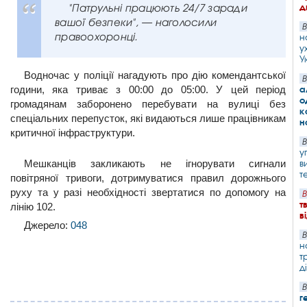
"Патрульні працюють 24/7 заради
д
вашої безпеки", — наголосили
В
правоохоронці.
н
у
У
Водночас у поліції нагадують про дію комендантської
В
години, яка триває з 00:00 до 05:00. У цей період
а
о
громадянам заборонено перебувати на вулиці без
к
спеціальних перепусток, які видаються лише працівникам
н
критичної інфраструктури.
В
у
Мешканців закликають не ігнорувати сигнали
в
т
повітряної тривоги, дотримуватися правил дорожнього
руху та у разі необхідності звертатися по допомогу на
В
т
лінію 102.
в
Джерело:
048
В
н
т
д
В
г