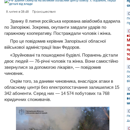
п
с
8 липня в 08:48
Происшествия
С
п
Зранку 8 липня російська керована авіабомба вдарила
п
по Запоріжжі. Зокрема, окупанти завдали ударів по
С
гаражному кооперативу. Постраждали чоловік і жінка.
в
М
Про це повідомив керівник Запорізької обласної
я
військової адміністрації Іван Федоров.
п
т
«Зруйновані та пошкоджені будівлі. Поранень дістали
І
двоє людей — 76-річні чоловік та жінка. Вони самостійно
звернулися за допомогою лікарів», — повідомив
С
п
чиновник.
з
в
Окрім того, за даними чиновника, внаслідок атаки в
обласному центрі без електропостачання залишилися 15
С
342 абоненти. Серед них — 14 574 побутових та 768
з
в
юридичних споживачів.
ш
С
п
д
С