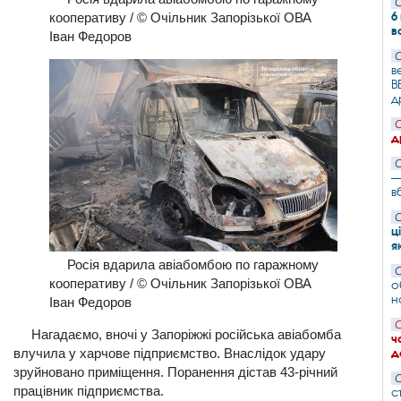
С
6
кооперативу / © Очільник Запорізької ОВА
в
Іван Федоров
С
в
B
д
С
д
С
—
в
С
ц
я
Росія вдарила авіабомбою по гаражному
С
кооперативу / © Очільник Запорізької ОВА
о
н
Іван Федоров
С
Нагадаємо, вночі
у Запоріжжі російська авіабомба
ч
д
влучила у харчове підприємство. Внаслідок удару
зруйновано приміщення. Поранення дістав 43-річний
С
працівник підприємства.
с