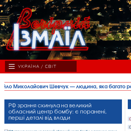
УКРАЇНА / СВІТ
юдина, яка багато років свого життя присвятила спо
РФ зрання скинула на великий
обласний центр бомбу: є поранені,
перші деталі від влади
С
С