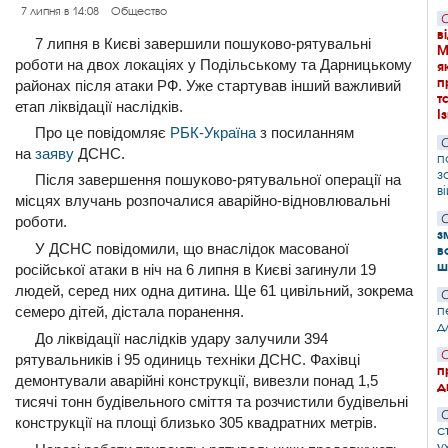
7 липня в 14:08
Общество
С
в
7 липня в Києві завершили пошуково-рятувальні
М
роботи на двох локаціях у Подільському та Дарницькому
я
п
районах після атаки РФ. Уже стартував інший важливий
т
етап ліквідації наслідків.
І
Про це повідомляє
РБК-Україна
з посиланням
С
на
заяву
ДСНС.
п
з
Після завершення пошуково-рятувальної операції на
в
місцях влучань розпочалися аварійно-відновлювальні
С
роботи.
з
У ДСНС повідомили, що внаслідок масованої
в
ш
російської атаки в ніч на 6 липня в Києві загинули 19
людей, серед них одна дитина. Ще 61 цивільний, зокрема
С
п
семеро дітей, дістала поранення.
д
До ліквідації наслідків удару залучили 394
С
рятувальників і 95 одиниць техніки ДСНС. Фахівці
п
демонтували аварійні конструкції, вивезли понад 1,5
д
тисячі тонн будівельного сміття та розчистили будівельні
С
конструкції на площі близько 305 квадратних метрів.
с
у