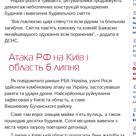
Наразі роботи тривають: рятувальники продовжують
У
демонтаж небезпечних конструкцій пошкоджених
будинків і вивезення будівельного сміття.
С
а
"Висловлюємо щирі співчуття всім рідним та близьким
о
к
загиблих. Світла пам’ять кожному та кожній! Бажаємо
н
якнайшвидшого одужання всім пораненим", - додали в
ДСНС.
С
у
в
Атака РФ на Київ і
т
С
область 6 липня
б
н
м
Як повідомляло раніше РБК-Україна, уночі Росія
здійснили комбіновану атаку на Україну, застосувавши
С
н
ракети та ударні дрони. Найсерйозніші руйнування
т
зафіксовані у Києві та область, а саме
д
Вишневому Бучанського району.
С
Саме там ворог знищив майже пʼять вулиць, а також
6
в
пошкодив десятки будинків. Сотні місцевих вивезли з
міста через загрозу повторної детонації.
С
в
7 липня у Київській області оголосили День жалоби за