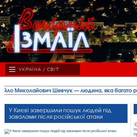
УКРАЇНА / СВІТ
юдина, яка багато років свого життя присвятила спо
У Києві завершили пошук людей під
завалами після російської атаки
С
п
п